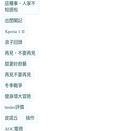
這種事、人家不
知道啦
出閨閣記
Xperia 1 II
浪子回頭
再見，不要再見
甜妻好廚藝
再見不要再見
冬季戰爭
健身環大冒險
tinder評價
皮諾丘
操作
AOC電視