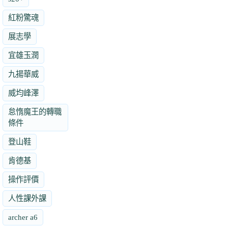
紅粉驚魂
展志學
宜雄玉潤
九揚華威
威均峰澤
怠惰魔王的轉職
條件
登山鞋
肯德基
操作評價
人性課外課
archer a6