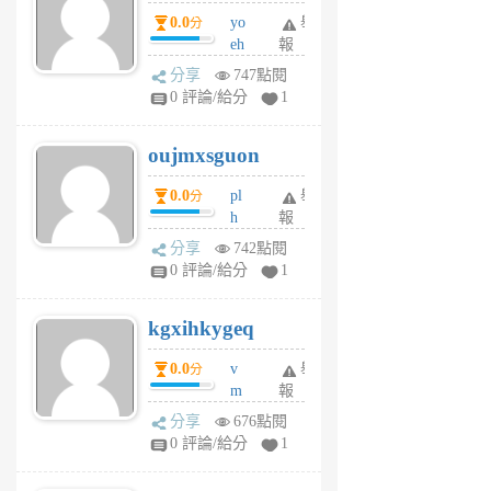
P
0.0
yo
舉
分
m
eh
報
v
ld
A
分享
747點閱
gy
V
0 評論/給分
1
ik
G
6
6
oujmxsguon
個
個
月
月
0.0
pl
舉
分
前
前
h
報
wi
分享
742點閱
w
0 評論/給分
1
sh
uq
kgxihkygeq
6
個
0.0
v
舉
分
月
m
報
前
sg
分享
676點閱
sr
0 評論/給分
1
vg
pn