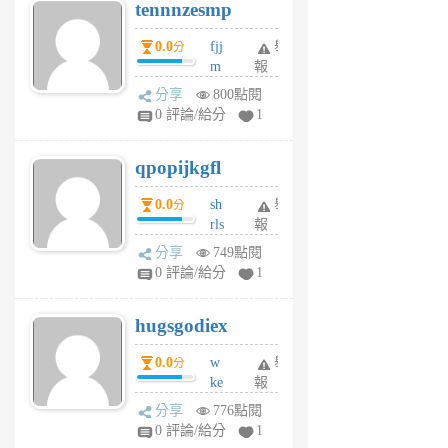
tennnzesmp
6
個
0.0
fjj
舉
分
月
m
報
前
w
分享
800點閱
rs
0 評論/給分
1
uy
j
qpopijkgfl
6
個
0.0
sh
舉
分
月
rls
報
前
k
分享
749點閱
m
0 評論/給分
1
zt
g
hugsgodiex
6
個
0.0
w
舉
分
月
ke
報
前
rv
分享
776點閱
pj
0 評論/給分
1
qf