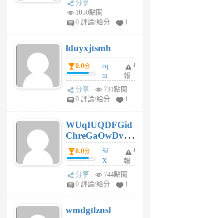
分享
vo
1050點閱
jl
0 評論/給分
1
6
個
lduyxjtsmh
月
前
0.0
rq
舉
分
tn
報
jt
分享
731點閱
gl
0 評論/給分
1
gy
6
WUqIUQDFGid
個
ChreGaOwDv
月
前
dY
0.0
Sf
舉
分
X
報
Pe
分享
744點閱
Jc
0 評論/給分
1
cf
v
wmdgtlznsl
R