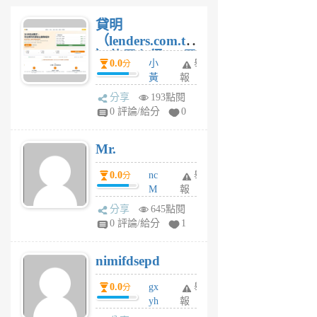
貸明
（lenders.com.tw
）使用心得 — 民
0.0
小
舉
分
間貸款比較平台
黃
報
體驗
蜂
分享
193點閱
1
0 評論/給分
0
個
月
Mr.
前
0.0
nc
舉
分
M
報
U
分享
645點閱
F
0 評論/給分
1
C
M
nimifdsepd
U
5
0.0
gx
舉
分
個
yh
報
月
dq
前