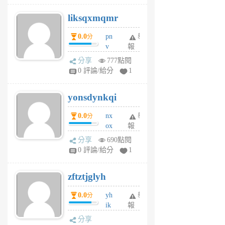
r
liksqxmqmr
6
個
0.0
pn
舉
分
月
v
報
前
wt
分享
777點閱
sv
0 評論/給分
1
jd
j
yonsdynkqi
6
個
0.0
nx
舉
分
月
ox
報
前
rh
分享
690點閱
pe
0 評論/給分
1
er
6
zftztjglyh
個
月
0.0
yh
舉
分
前
ik
報
s
分享