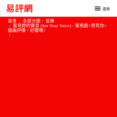
選單
首頁
全部分類
音樂
看見妳的聲音 (See Your Voice) - 電視劇<想見你>
插曲評價，好聽嗎?