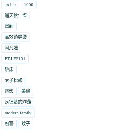
archer
1000
通天狄仁傑
軍師
高效鎖鮮袋
阿凡達
FT-LEF101
跳床
太子松馥
電影
薯條
肯德基的炸雞
modern family
廚藝
蚊子