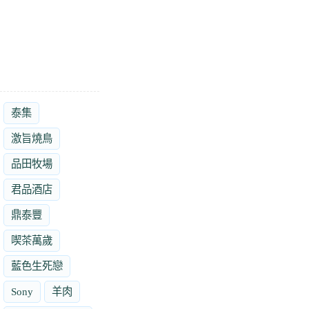
泰集
激旨燒鳥
品田牧場
君品酒店
鼎泰豐
喫茶萬歲
藍色生死戀
Sony
羊肉