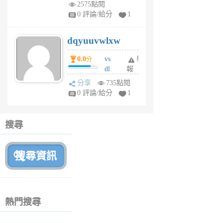
m
2575點閱
tu
0 評論/給分
1
m
s
dqyuuvwlxw
6
個
0.0
vs
舉
分
月
dl
報
前
sq
分享
735點閱
fy
0 評論/給分
1
fe
6
個
搜尋
月
前
熱門搜尋