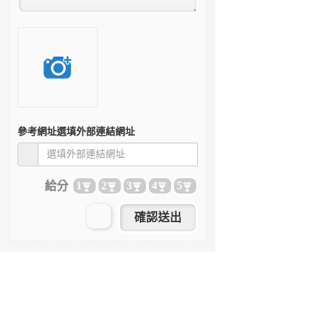
參考網址
選填外部連結網址
給分
1
2
3
4
5