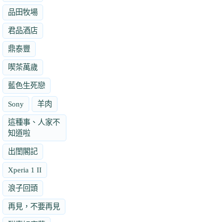
品田牧場
君品酒店
鼎泰豐
喫茶萬歲
藍色生死戀
Sony
羊肉
這種事、人家不
知道啦
出閨閣記
Xperia 1 II
浪子回頭
再見，不要再見