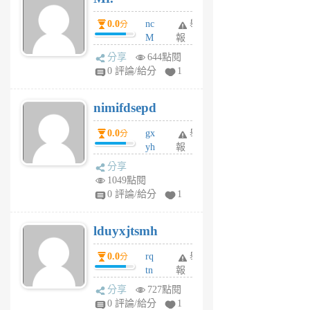
0.0
nc
舉
分
M
報
U
分享
644點閱
F
0 評論/給分
1
C
M
nimifdsepd
U
5
0.0
gx
舉
分
個
yh
報
月
dq
前
分享
vo
1049點閱
jl
0 評論/給分
1
6
個
lduyxjtsmh
月
前
0.0
rq
舉
分
tn
報
jt
分享
727點閱
gl
0 評論/給分
1