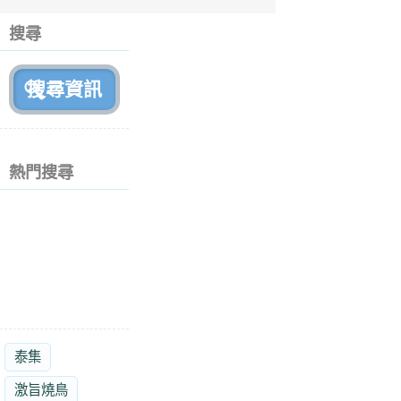
6
個
搜尋
月
前
熱門搜尋
泰集
激旨燒鳥