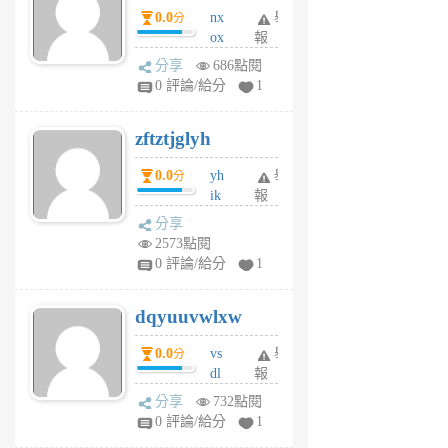
0.0
nx
舉
分
月
ox
報
前
rh
分享
686點閱
pe
0 評論/給分
1
er
6
zftztjglyh
個
月
0.0
yh
舉
分
前
ik
報
s
分享
m
2573點閱
tu
0 評論/給分
1
m
s
dqyuuvwlxw
6
個
0.0
vs
舉
分
月
dl
報
前
sq
分享
732點閱
fy
0 評論/給分
1
fe