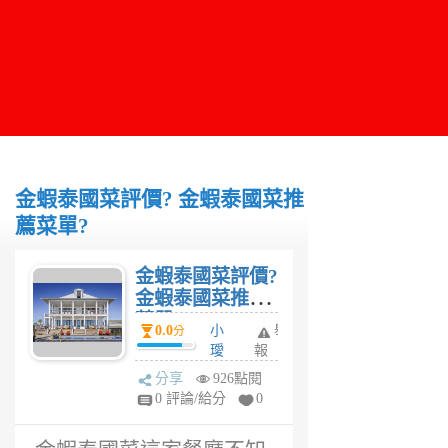
金蝦泰國菜評價? 金蝦泰國菜推
薦菜單?
金蝦泰國菜評價?
金蝦泰國菜推薦
菜單?
0.0
小
舉
分
璦
報
6
分享
926點閱
年
0 評論/給分
0
前