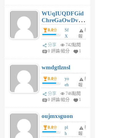
gy
6
WUqIUQDFGid
個
ChreGaOwDv
月
前
dY
0.0
Sf
舉
分
X
報
Pe
分享
742點閱
Jc
0 評論/給分
1
cf
v
wmdgtlznsl
R
P
0.0
yo
舉
分
m
eh
報
v
ld
A
分享
746點閱
gy
V
0 評論/給分
1
ik
G
6
6
oujmxsguon
個
個
月
月
0.0
pl
舉
分
前
前
h
報