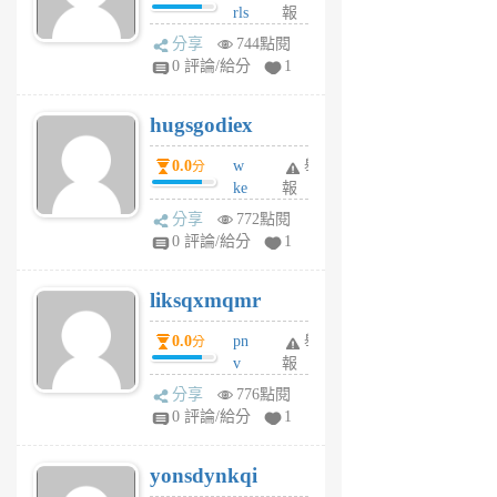
rls
報
前
k
分享
744點閱
m
0 評論/給分
1
zt
g
hugsgodiex
6
個
0.0
w
舉
分
月
ke
報
前
rv
分享
772點閱
pj
0 評論/給分
1
qf
r
liksqxmqmr
6
個
0.0
pn
舉
分
月
v
報
前
wt
分享
776點閱
sv
0 評論/給分
1
jd
j
yonsdynkqi
6
個