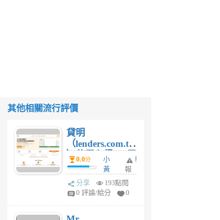
其他相關流行評價
貸明
（lenders.com.tw
）使用心得 — 民
0.0
小
舉
分
間貸款比較平台
黃
報
體驗
蜂
分享
193點閱
1
0 評論/給分
0
個
月
Mr.
前