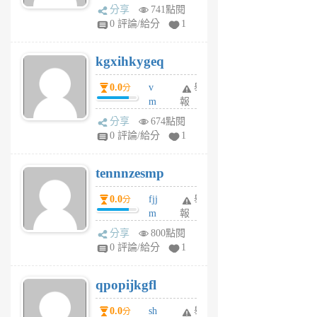
wi
分享
741點閱
w
0 評論/給分
1
sh
uq
kgxihkygeq
6
個
0.0
v
舉
分
月
m
報
前
sg
分享
674點閱
sr
0 評論/給分
1
vg
pn
tennnzesmp
6
個
0.0
fjj
舉
分
月
m
報
前
w
分享
800點閱
rs
0 評論/給分
1
uy
j
qpopijkgfl
6
個
0.0
sh
舉
分
月