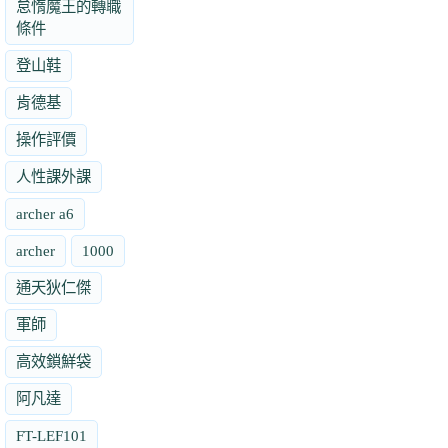
怠惰魔王的轉職
條件
登山鞋
肯德基
操作評價
人性課外課
archer a6
archer
1000
通天狄仁傑
軍師
高效鎖鮮袋
阿凡達
FT-LEF101