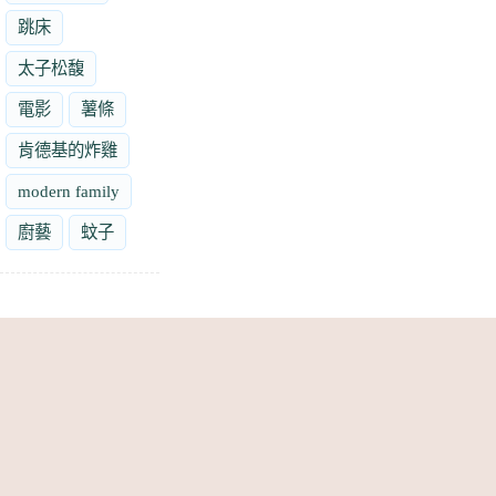
跳床
太子松馥
電影
薯條
肯德基的炸雞
modern family
廚藝
蚊子