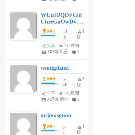
gy
6
WUqIUQDFGid
個
ChreGaOwDv
月
前
dY
0.0
Sf
舉
分
X
報
Pe
分享
745點閱
Jc
0 評論/給分
1
cf
v
wmdgtlznsl
R
P
0.0
yo
舉
分
m
eh
報
v
ld
A
分享
748點閱
gy
V
0 評論/給分
1
ik
G
6
6
oujmxsguon
個
個
月
月
0.0
pl
舉
分
前
前
h
報