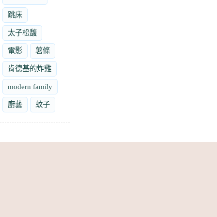
跳床
太子松馥
電影
薯條
肯德基的炸雞
modern family
廚藝
蚊子