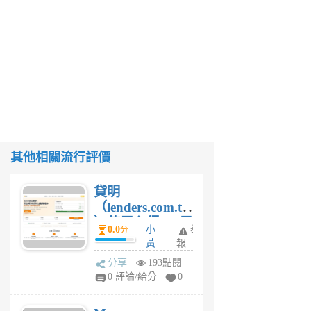
其他相關流行評價
貸明
（lenders.com.tw
）使用心得 — 民
0.0
小
舉
分
間貸款比較平台
黃
報
體驗
蜂
分享
193點閱
1
0 評論/給分
0
個
月