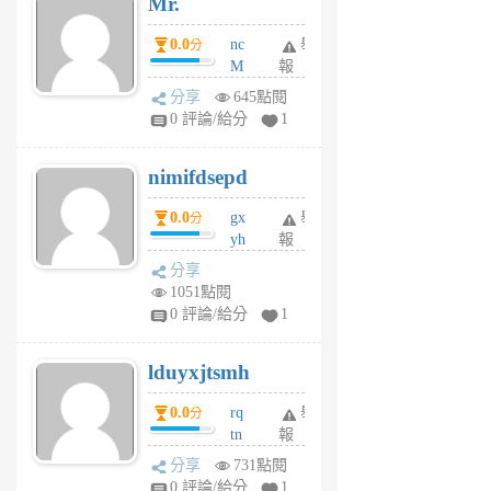
Mr.
前
0.0
nc
舉
分
M
報
U
分享
645點閱
F
0 評論/給分
1
C
M
nimifdsepd
U
5
0.0
gx
舉
分
個
yh
報
月
dq
前
分享
vo
1051點閱
jl
0 評論/給分
1
6
個
lduyxjtsmh
月
前
0.0
rq
舉
分
tn
報
jt
分享
731點閱
gl
0 評論/給分
1