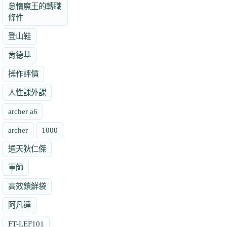
怠惰魔王的轉職
條件
登山鞋
肯德基
操作評價
人性課外課
archer a6
archer
1000
通天狄仁傑
軍師
高效鎖鮮袋
阿凡達
FT-LEF101