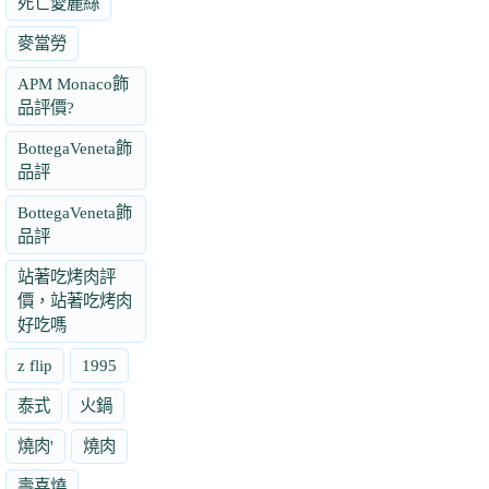
死亡愛麗絲
麥當勞
APM Monaco飾
品評價?
BottegaVeneta飾
品評
BottegaVeneta飾
品評
站著吃烤肉評
價，站著吃烤肉
好吃嗎
z flip
1995
泰式
火鍋
燒肉'
燒肉
壽喜燒