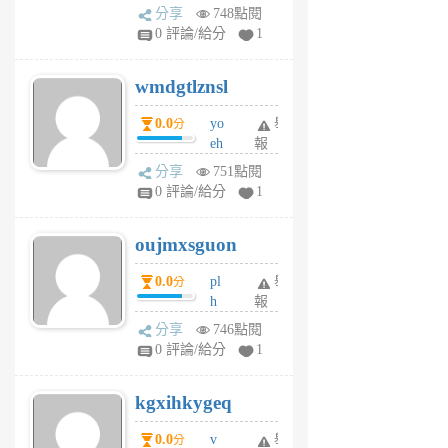
Pe
分享
748點閱
Jc
0 評論/給分
1
cf
v
wmdgtlznsl
R
P
0.0
yo
舉
分
m
eh
報
v
ld
A
分享
751點閱
gy
V
0 評論/給分
1
ik
G
6
6
oujmxsguon
個
個
月
月
0.0
pl
舉
分
前
前
h
報
wi
分享
746點閱
w
0 評論/給分
1
sh
uq
kgxihkygeq
6
個
0.0
v
舉
分
月