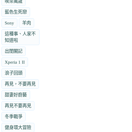
喫茶萬歲
藍色生死戀
Sony
羊肉
這種事、人家不
知道啦
出閨閣記
Xperia 1 II
浪子回頭
再見，不要再見
甜妻好廚藝
再見不要再見
冬季戰爭
健身環大冒險