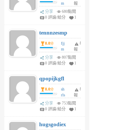
m
報
前
sg
分享
680點閱
sr
0 評論/給分
1
vg
pn
tennnzesmp
6
個
0.0
fjj
舉
分
月
m
報
前
w
分享
807點閱
rs
0 評論/給分
1
uy
j
qpopijkgfl
6
個
0.0
sh
舉
分
月
rls
報
前
k
分享
753點閱
m
0 評論/給分
1
zt
g
hugsgodiex
6
個