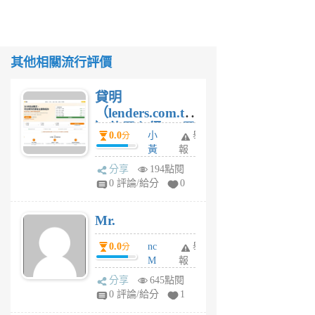
其他相關流行評價
貸明
（lenders.com.tw
）使用心得 — 民
0.0
小
舉
分
間貸款比較平台
黃
報
體驗
蜂
分享
194點閱
1
0 評論/給分
0
個
月
Mr.
前
0.0
nc
舉
分
M
報
U
分享
645點閱
F
0 評論/給分
1
C