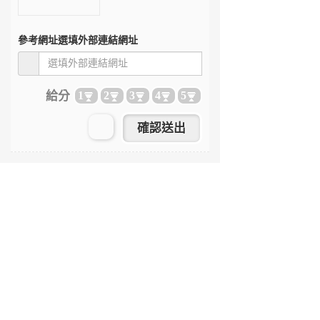
參考網址
選填外部連結網址
給分
1
2
3
4
5