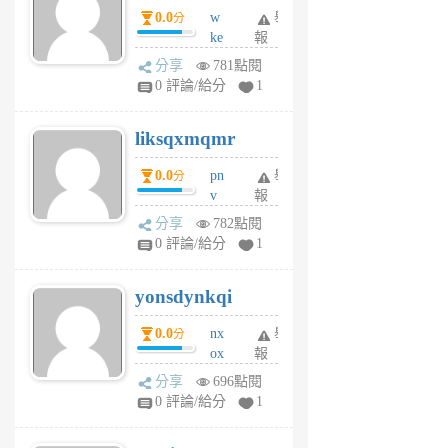
0.0
w
舉
分
月
ke
報
前
rv
分享
781點閱
pj
0 評論/給分
1
qf
r
liksqxmqmr
6
個
0.0
pn
舉
分
月
v
報
前
wt
分享
782點閱
sv
0 評論/給分
1
jd
j
yonsdynkqi
6
個
0.0
nx
舉
分
月
ox
報
前
rh
分享
696點閱
pe
0 評論/給分
1
er
6