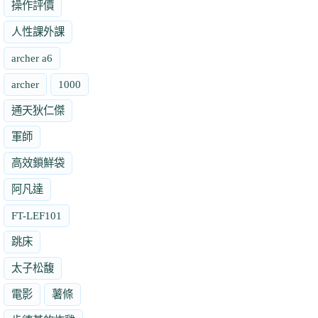
操作評價
人性課外課
archer a6
archer
1000
通天狄仁傑
軍師
高效鎖鮮袋
阿凡達
FT-LEF101
跳床
太子松馥
電影
薯條