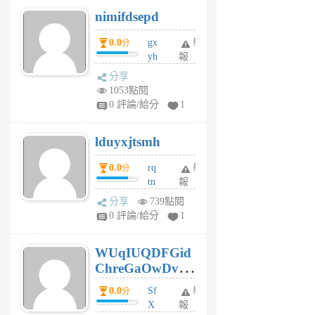
M
nimifdsepd
U
5
0.0
gx
舉
分
個
yh
報
月
dq
前
分享
vo
1053點閱
jl
0 評論/給分
1
6
個
lduyxjtsmh
月
前
0.0
rq
舉
分
tn
報
jt
分享
739點閱
gl
0 評論/給分
1
gy
6
WUqIUQDFGid
個
ChreGaOwDv
月
前
dY
0.0
Sf
舉
分
X
報