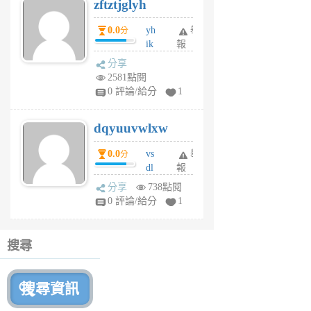
zftztjglyh
個
月
0.0
yh
舉
分
前
ik
報
s
分享
m
2581點閱
tu
0 評論/給分
1
m
s
dqyuuvwlxw
6
個
0.0
vs
舉
分
月
dl
報
前
sq
分享
738點閱
fy
0 評論/給分
1
fe
6
個
搜尋
月
前