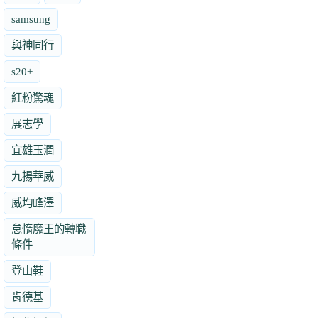
samsung
與神同行
s20+
紅粉驚魂
展志學
宜雄玉潤
九揚華威
威均峰澤
怠惰魔王的轉職
條件
登山鞋
肯德基