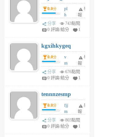
月
月
0.0
pl
舉
分
前
前
h
報
wi
分享
743點閱
w
0 評論/給分
1
sh
uq
kgxihkygeq
6
個
0.0
v
舉
分
月
m
報
前
sg
分享
676點閱
sr
0 評論/給分
1
vg
pn
tennnzesmp
6
個
0.0
fjj
舉
分
月
m
報
前
w
分享
803點閱
rs
0 評論/給分
1
uy
j