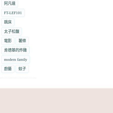
阿凡達
FT-LEF101
跳床
太子松馥
電影
薯條
肯德基的炸雞
modern family
廚藝
蚊子