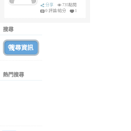
sq
分享
735點閱
fy
0 評論/給分
1
fe
6
個
搜尋
月
前
熱門搜尋