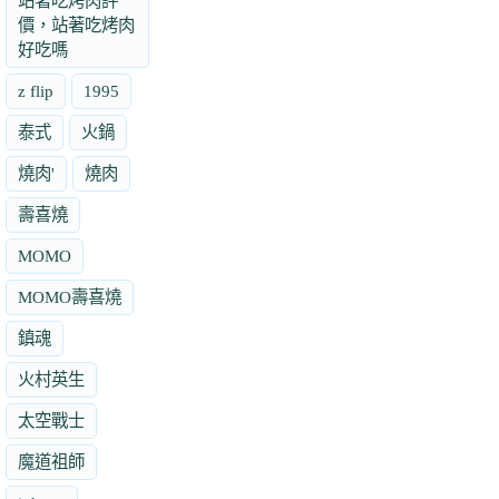
站著吃烤肉評
價，站著吃烤肉
好吃嗎
z flip
1995
泰式
火鍋
燒肉'
燒肉
壽喜燒
MOMO
MOMO壽喜燒
鎮魂
火村英生
太空戰士
魔道祖師