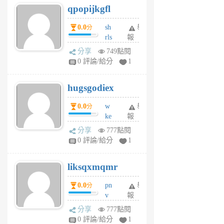
qpopijkgfl
6
個
0.0
sh
舉
分
月
rls
報
前
k
分享
749點閱
m
0 評論/給分
1
zt
g
hugsgodiex
6
個
0.0
w
舉
分
月
ke
報
前
rv
分享
777點閱
pj
0 評論/給分
1
qf
r
liksqxmqmr
6
個
0.0
pn
舉
分
月
v
報
前
wt
分享
777點閱
sv
0 評論/給分
1