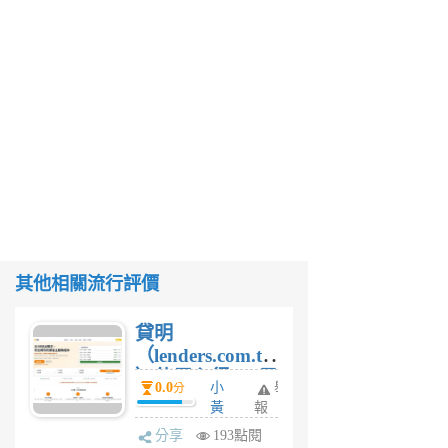
其他相關流行評價
貸明
（lenders.com.tw
）使用心得 — 民
0.0
小
舉
分
間貸款比較平台
黃
報
體驗
蜂
分享
193點閱
1