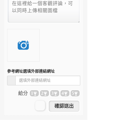
參考網址
選填外部連結網址
給分
1
2
3
4
5