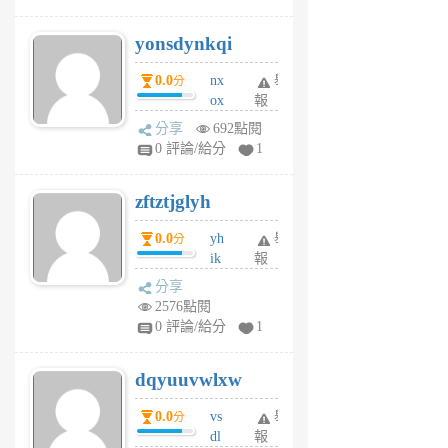
jd
j
yonsdynkqi
6
個
0.0
nx
舉
分
月
ox
報
前
rh
分享
692點閱
pe
0 評論/給分
1
er
6
zftztjglyh
個
月
0.0
yh
舉
分
前
ik
報
s
分享
m
2576點閱
tu
0 評論/給分
1
m
s
dqyuuvwlxw
6
個
0.0
vs
舉
分
月
dl
報
前