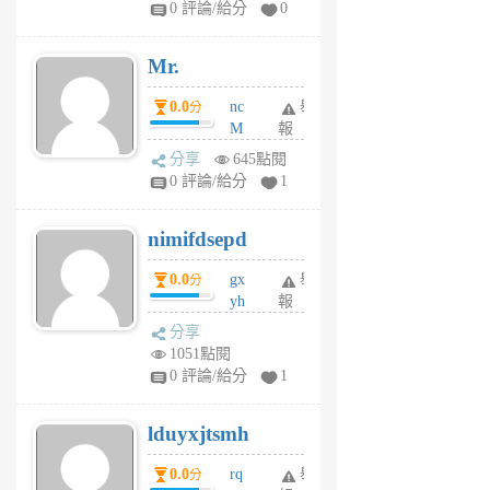
0 評論/給分
0
個
月
Mr.
前
0.0
nc
舉
分
M
報
U
分享
645點閱
F
0 評論/給分
1
C
M
nimifdsepd
U
5
0.0
gx
舉
分
個
yh
報
月
dq
前
分享
vo
1051點閱
jl
0 評論/給分
1
6
個
lduyxjtsmh
月
前
0.0
rq
舉
分