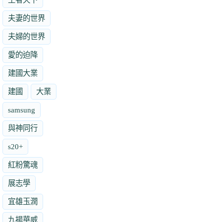
夫妻的世界
夫婦的世界
愛的迫降
建國大業
建國
大業
samsung
與神同行
s20+
紅粉驚魂
展志學
宜雄玉潤
九揚華威