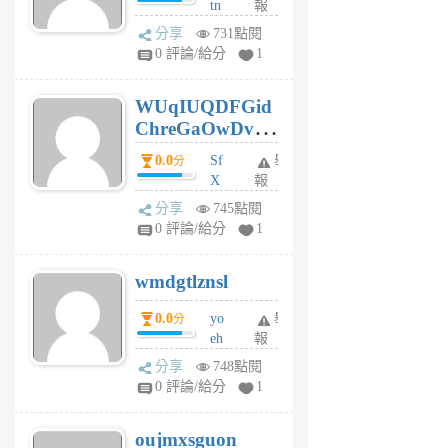
tn
報
jt
分享
731點閱
gl
0 評論/給分
1
gy
6
WUqIUQDFGid
個
ChreGaOwDv
月
前
dY
0.0
Sf
舉
分
X
報
Pe
分享
745點閱
Jc
0 評論/給分
1
cf
v
wmdgtlznsl
R
P
0.0
yo
舉
分
m
eh
報
v
ld
A
分享
748點閱
gy
V
0 評論/給分
1
ik
G
6
6
oujmxsguon
個
個