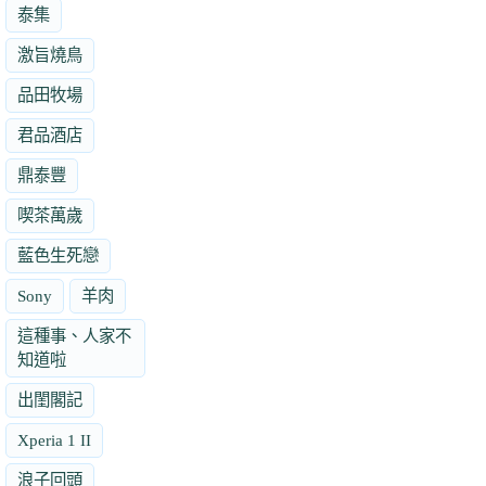
泰集
激旨燒鳥
品田牧場
君品酒店
鼎泰豐
喫茶萬歲
藍色生死戀
Sony
羊肉
這種事、人家不
知道啦
出閨閣記
Xperia 1 II
浪子回頭