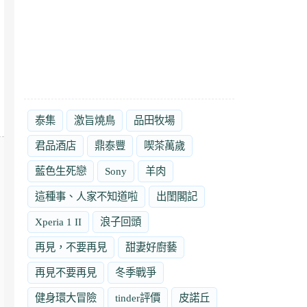
泰集
激旨燒鳥
品田牧場
君品酒店
鼎泰豐
喫茶萬歲
藍色生死戀
Sony
羊肉
這種事、人家不知道啦
出閨閣記
Xperia 1 II
浪子回頭
再見，不要再見
甜妻好廚藝
再見不要再見
冬季戰爭
健身環大冒險
tinder評價
皮諾丘