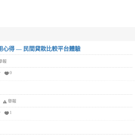
w）使用心得 — 民間貸款比較平台體驗
舉報
分
0
舉報
分
1