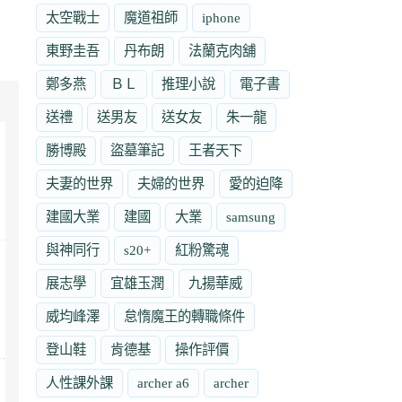
太空戰士
魔道祖師
iphone
東野圭吾
丹布朗
法蘭克肉舖
鄭多燕
ＢＬ
推理小說
電子書
送禮
送男友
送女友
朱一龍
勝博殿
盜墓筆記
王者天下
夫妻的世界
夫婦的世界
愛的迫降
建國大業
建國
大業
samsung
與神同行
s20+
紅粉驚魂
展志學
宜雄玉潤
九揚華威
威均峰澤
怠惰魔王的轉職條件
登山鞋
肯德基
操作評價
人性課外課
archer a6
archer