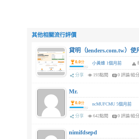
其他相關流行評價
貸明（lenders.com.t
0.0
分
小黃蜂 1個月前
分享
193點閱
0 評論/給
Mr.
0.0
分
ncMUFCMU 5個月前
分享
642點閱
0 評論/給
nimifdsepd