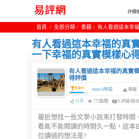
評價推
首頁
全部分類
書籍
有人看過這本幸福
有人看過這本幸福的真實
一下幸福的真實模樣心
有人看過這本幸福的真實模
得評價
0.0
分
mars 6年前
舉報
分享
772點閱
0 評論/給
最近想找一些文學小說來打發時間
看能不能閱讀的時間久一點，這本
位讀過的想法是?