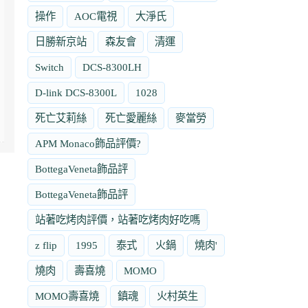
操作
AOC電視
大淨氏
日勝新京站
森友會
清運
Switch
DCS-8300LH
D-link DCS-8300L
1028
死亡艾莉絲
死亡愛麗絲
麥當勞
APM Monaco飾品評價?
BottegaVeneta飾品評
BottegaVeneta飾品評
站著吃烤肉評價，站著吃烤肉好吃嗎
z flip
1995
泰式
火鍋
燒肉'
燒肉
壽喜燒
MOMO
MOMO壽喜燒
鎮魂
火村英生