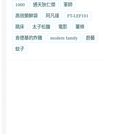
1000
通天狄仁傑
軍師
高效鎖鮮袋
阿凡達
FT-LEF101
跳床
太子松馥
電影
薯條
肯德基的炸雞
modern family
廚藝
蚊子