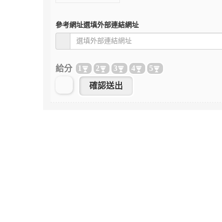
參考網址
選填外部連結網址
給分
1
2
3
4
5