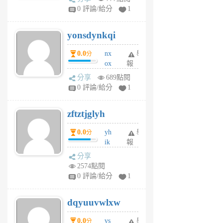
sv
0 評論/給分
1
jd
j
yonsdynkqi
6
個
0.0
nx
舉
分
月
ox
報
前
rh
分享
689點閱
pe
0 評論/給分
1
er
6
zftztjglyh
個
月
0.0
yh
舉
分
前
ik
報
s
分享
m
2574點閱
tu
0 評論/給分
1
m
s
dqyuuvwlxw
6
個
0.0
vs
舉
分
月