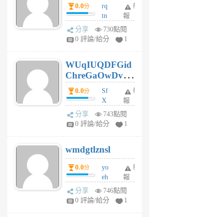
0.0
rq
舉
分
tn
報
jt
分享
730點閱
gl
0 評論/給分
1
gy
6
WUqIUQDFGid
個
ChreGaOwDv
月
前
dY
0.0
Sf
舉
分
X
報
Pe
分享
743點閱
Jc
0 評論/給分
1
cf
v
wmdgtlznsl
R
P
0.0
yo
舉
分
m
eh
報
v
ld
A
分享
746點閱
gy
V
0 評論/給分
1
ik
G
6
6