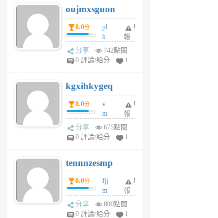
oujmxsguon
個
個
月
月
0.0
pl
舉
分
前
前
h
報
wi
分享
742點閱
w
0 評論/給分
1
sh
uq
kgxihkygeq
6
個
0.0
v
舉
分
月
m
報
前
sg
分享
675點閱
sr
0 評論/給分
1
vg
pn
tennnzesmp
6
個
0.0
fjj
舉
分
月
m
報
前
w
分享
800點閱
rs
0 評論/給分
1