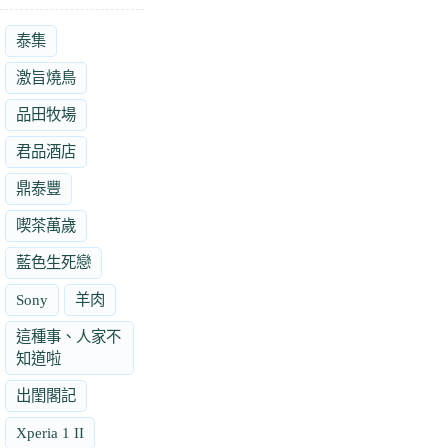
泰集
激旨燒鳥
品田牧場
君品酒店
鼎泰豐
喫茶萬歲
藍色生死戀
Sony
羊肉
這種事、人家不
知道啦
出閨閣記
Xperia 1 II