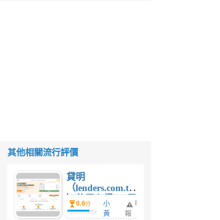
其他相關流行評價
貸明
（lenders.com.tw
）使用心得 — 民
0.0
小
舉
分
間貸款比較平台
黃
報