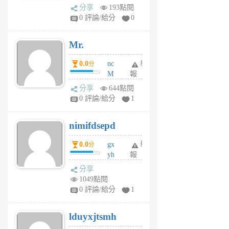
體驗
蜂
分享
193點閱
1
0 評論/給分
0
個
月
Mr.
前
0.0
nc
舉
分
M
報
U
分享
644點閱
F
0 評論/給分
1
C
M
nimifdsepd
U
5
0.0
gx
舉
分
個
yh
報
月
dq
前
分享
vo
1049點閱
jl
0 評論/給分
1
6
個
lduyxjtsmh
月
前