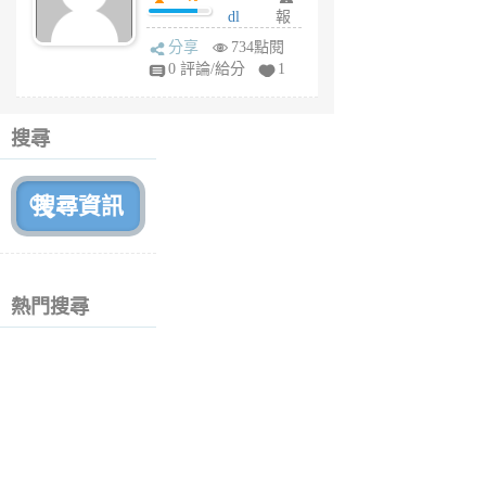
dl
報
前
sq
分享
734點閱
fy
0 評論/給分
1
fe
6
個
搜尋
月
前
熱門搜尋