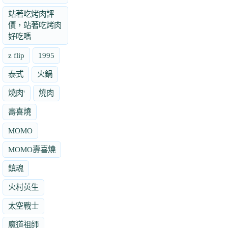
站著吃烤肉評
價，站著吃烤肉
好吃嗎
z flip
1995
泰式
火鍋
燒肉'
燒肉
壽喜燒
MOMO
MOMO壽喜燒
鎮魂
火村英生
太空戰士
魔道祖師