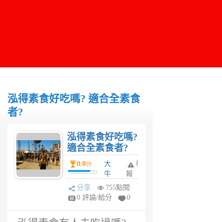
泓得素食好吃嗎? 適合全素食
者?
泓得素食好吃嗎?
適合全素食者?
0.0
大
舉
分
牛
報
6
分享
755點閱
年
0 評論/給分
0
前