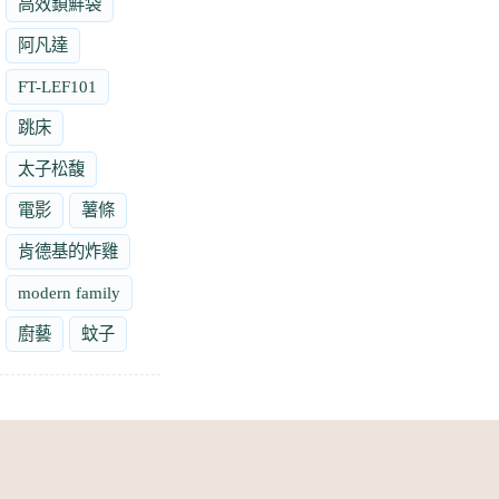
高效鎖鮮袋
阿凡達
FT-LEF101
跳床
太子松馥
電影
薯條
肯德基的炸雞
modern family
廚藝
蚊子