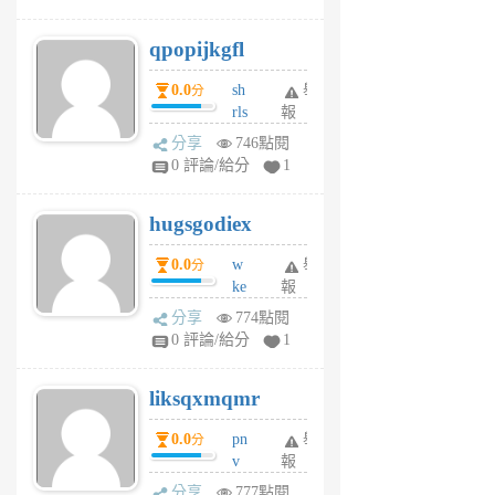
uy
j
qpopijkgfl
6
個
0.0
sh
舉
分
月
rls
報
前
k
分享
746點閱
m
0 評論/給分
1
zt
g
hugsgodiex
6
個
0.0
w
舉
分
月
ke
報
前
rv
分享
774點閱
pj
0 評論/給分
1
qf
r
liksqxmqmr
6
個
0.0
pn
舉
分
月
v
報
前
wt
分享
777點閱