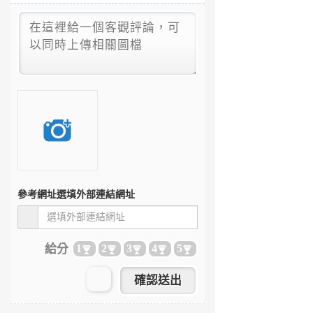
參考網址
選填外部連結網址
給分
1
2
3
4
5