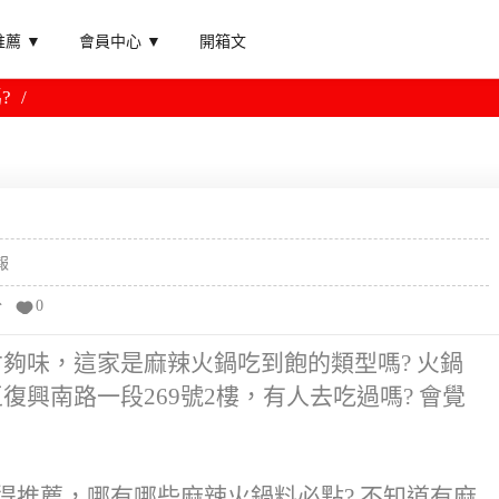
薦 ▼
會員中心 ▼
開箱文
?
報
分
0
才夠味，這家是麻辣火鍋吃到飽的類型嗎? 火鍋
復興南路一段269號2樓，有人去吃過嗎? 會覺
得推薦，哪有哪些麻辣火鍋料必點? 不知道有麻