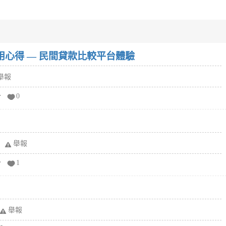
w）使用心得 — 民間貸款比較平台體驗
舉報
分
0
舉報
分
1
舉報