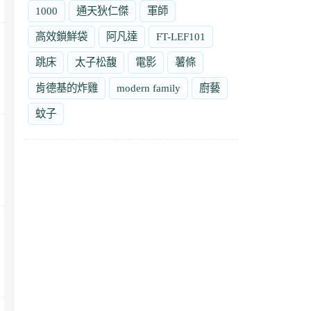
1000
通天狄仁傑
軍師
高效鎖鮮袋
阿凡達
FT-LEF101
跳床
太子松馥
電影
薯條
肯德基的炸雞
modern family
廚藝
蚊子