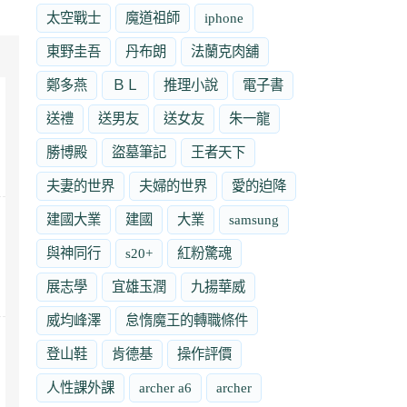
太空戰士
魔道祖師
iphone
東野圭吾
丹布朗
法蘭克肉舖
鄭多燕
ＢＬ
推理小說
電子書
送禮
送男友
送女友
朱一龍
勝博殿
盜墓筆記
王者天下
夫妻的世界
夫婦的世界
愛的迫降
建國大業
建國
大業
samsung
與神同行
s20+
紅粉驚魂
展志學
宜雄玉潤
九揚華威
威均峰澤
怠惰魔王的轉職條件
登山鞋
肯德基
操作評價
人性課外課
archer a6
archer