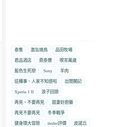
泰集
激旨燒鳥
品田牧場
君品酒店
鼎泰豐
喫茶萬歲
藍色生死戀
Sony
羊肉
這種事、人家不知道啦
出閨閣記
Xperia 1 II
浪子回頭
再見，不要再見
甜妻好廚藝
再見不要再見
冬季戰爭
健身環大冒險
tinder評價
皮諾丘