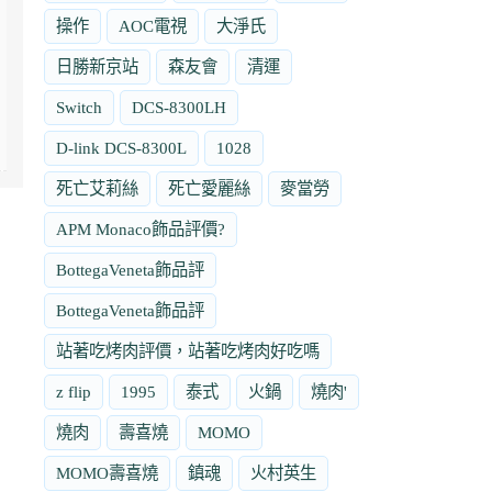
操作
AOC電視
大淨氏
日勝新京站
森友會
清運
Switch
DCS-8300LH
D-link DCS-8300L
1028
死亡艾莉絲
死亡愛麗絲
麥當勞
APM Monaco飾品評價?
BottegaVeneta飾品評
BottegaVeneta飾品評
站著吃烤肉評價，站著吃烤肉好吃嗎
z flip
1995
泰式
火鍋
燒肉'
燒肉
壽喜燒
MOMO
MOMO壽喜燒
鎮魂
火村英生