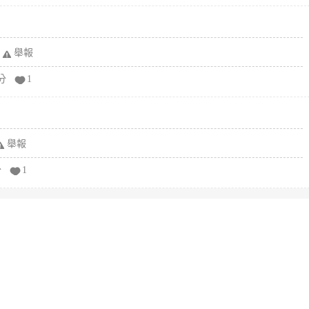
舉報
分
1
舉報
分
1