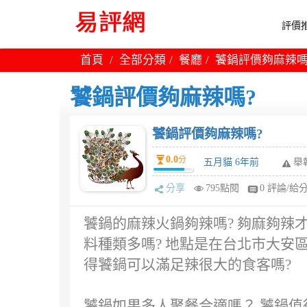
評價推
首頁
全部分類
餐廳
饕鍋評價夠麻辣嗎
饕鍋評價夠麻辣嗎?
饕鍋評價夠麻辣嗎?
0.0
分
五月貓 6年前
舉
分享
795點閱
0 評論/給
饕鍋的麻辣火鍋夠辣嗎? 夠麻夠辣
料種類多嗎? 地點是在台北市大安區
得饕鍋可以滿足辣很大的食客嗎?
饕鍋如果多人聚餐合適嗎？ 饕鍋值