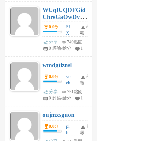
6
WUqIUQDFGid
個
ChreGaOwDv
月
前
dY
0.0
Sf
舉
分
X
報
Pe
分享
749點閱
Jc
0 評論/給分
1
cf
v
wmdgtlznsl
R
P
0.0
yo
舉
分
m
eh
報
v
ld
A
分享
751點閱
gy
V
0 評論/給分
1
ik
G
6
6
oujmxsguon
個
個
月
月
0.0
pl
舉
分
前
前
h
報
wi