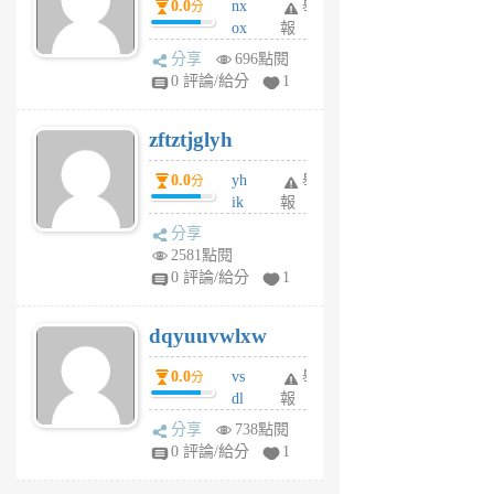
0.0
nx
舉
分
月
ox
報
前
rh
分享
696點閱
pe
0 評論/給分
1
er
6
zftztjglyh
個
月
0.0
yh
舉
分
前
ik
報
s
分享
m
2581點閱
tu
0 評論/給分
1
m
s
dqyuuvwlxw
6
個
0.0
vs
舉
分
月
dl
報
前
sq
分享
738點閱
fy
0 評論/給分
1
fe
6