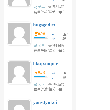
前
k
分享
753點閱
m
0 評論/給分
1
zt
g
hugsgodiex
6
個
0.0
w
舉
分
月
ke
報
前
rv
分享
781點閱
pj
0 評論/給分
1
qf
r
liksqxmqmr
6
個
0.0
pn
舉
分
月
v
報
前
wt
分享
782點閱
sv
0 評論/給分
1
jd
j
yonsdynkqi
6
個