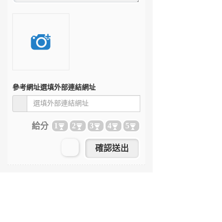
參考網址
選填外部連結網址
給分
1
2
3
4
5