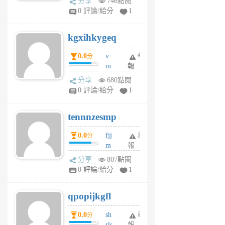
分享
746點閱
w
0 評論/給分
1
sh
uq
kgxihkygeq
6
個
0.0
v
舉
分
月
m
報
前
sg
分享
680點閱
sr
0 評論/給分
1
vg
pn
tennnzesmp
6
個
0.0
fjj
舉
分
月
m
報
前
w
分享
807點閱
rs
0 評論/給分
1
uy
j
qpopijkgfl
6
個
0.0
sh
舉
分
月
rls
報