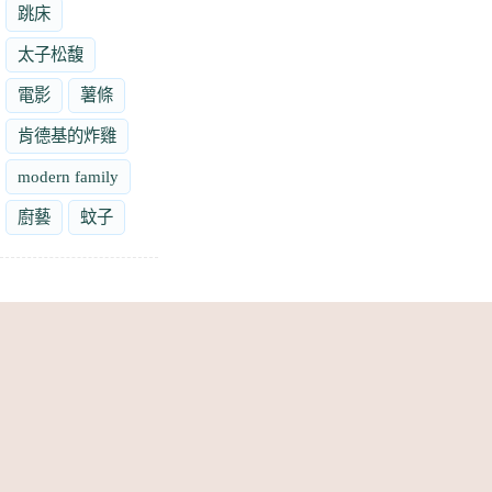
跳床
太子松馥
電影
薯條
肯德基的炸雞
modern family
廚藝
蚊子