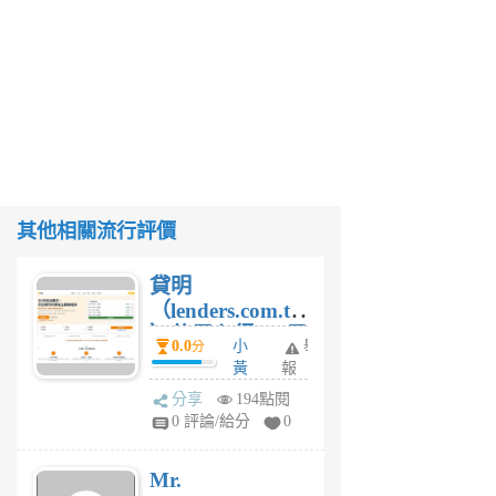
其他相關流行評價
貸明
（lenders.com.tw
）使用心得 — 民
0.0
小
舉
分
間貸款比較平台
黃
報
體驗
蜂
分享
194點閱
1
0 評論/給分
0
個
月
Mr.
前