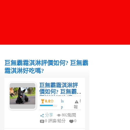
巨無霸霜淇淋評價如何? 巨無霸
霜淇淋好吃嗎?
巨無霸霜淇淋評
價如何? 巨無霸
霜淇淋好吃嗎?
0.0
ls
舉
分
p
報
6
分享
802點閱
年
0 評論/給分
0
前