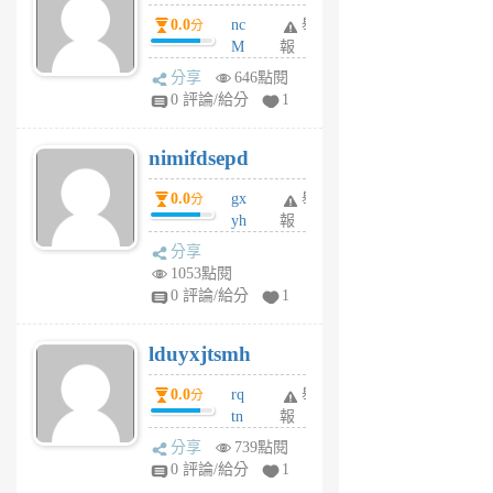
0.0
nc
舉
分
M
報
U
分享
646點閱
F
0 評論/給分
1
C
M
nimifdsepd
U
5
0.0
gx
舉
分
個
yh
報
月
dq
前
分享
vo
1053點閱
jl
0 評論/給分
1
6
個
lduyxjtsmh
月
前
0.0
rq
舉
分
tn
報
jt
分享
739點閱
gl
0 評論/給分
1
gy