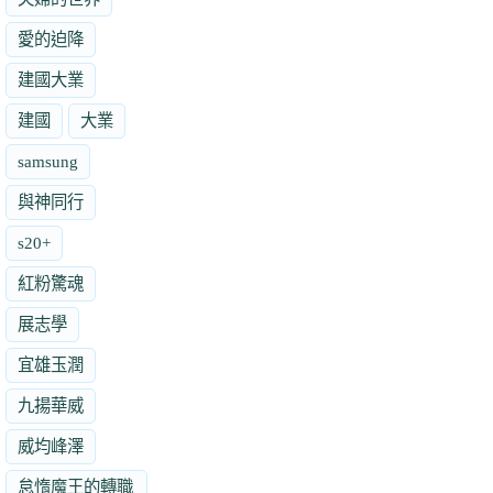
愛的迫降
建國大業
建國
大業
samsung
與神同行
s20+
紅粉驚魂
展志學
宜雄玉潤
九揚華威
威均峰澤
怠惰魔王的轉職