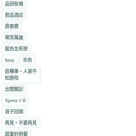
品田牧場
君品酒店
鼎泰豐
喫茶萬歲
藍色生死戀
Sony
羊肉
這種事、人家不
知道啦
出閨閣記
Xperia 1 II
浪子回頭
再見，不要再見
甜妻好廚藝