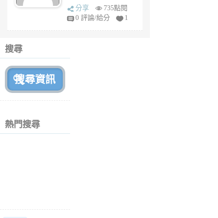
sq
分享
735點閱
fy
0 評論/給分
1
fe
6
個
搜尋
月
前
熱門搜尋