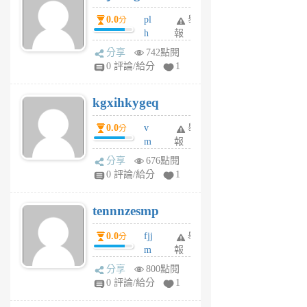
月
月
0.0
pl
舉
分
前
前
h
報
wi
分享
742點閱
w
0 評論/給分
1
sh
uq
kgxihkygeq
6
個
0.0
v
舉
分
月
m
報
前
sg
分享
676點閱
sr
0 評論/給分
1
vg
pn
tennnzesmp
6
個
0.0
fjj
舉
分
月
m
報
前
w
分享
800點閱
rs
0 評論/給分
1
uy
j