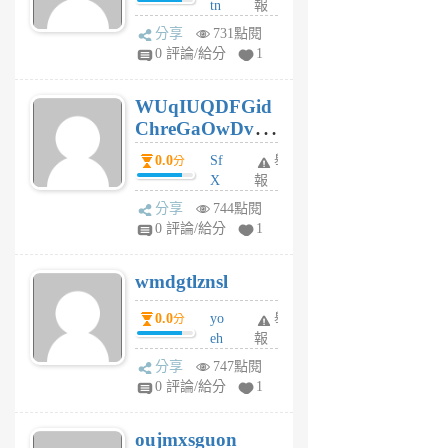
tn
報
jt
分享
731點閱
gl
0 評論/給分
1
gy
6
WUqIUQDFGid
個
ChreGaOwDv
月
前
dY
0.0
Sf
舉
分
X
報
Pe
分享
744點閱
Jc
0 評論/給分
1
cf
v
wmdgtlznsl
R
P
0.0
yo
舉
分
m
eh
報
v
ld
A
分享
747點閱
gy
V
0 評論/給分
1
ik
G
6
6
oujmxsguon
個
個