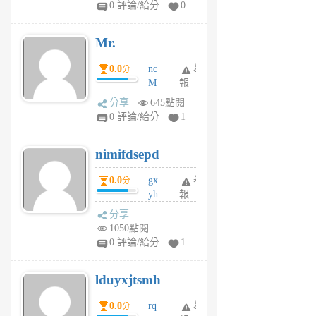
0 評論/給分
0
個
月
Mr.
前
0.0
nc
舉
分
M
報
U
分享
645點閱
F
0 評論/給分
1
C
M
nimifdsepd
U
5
0.0
gx
舉
分
個
yh
報
月
dq
前
分享
vo
1050點閱
jl
0 評論/給分
1
6
個
lduyxjtsmh
月
前
0.0
rq
舉
分