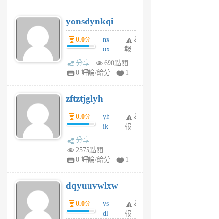
jd
j
yonsdynkqi
6
個
0.0
nx
舉
分
月
ox
報
前
rh
分享
690點閱
pe
0 評論/給分
1
er
6
zftztjglyh
個
月
0.0
yh
舉
分
前
ik
報
s
分享
m
2575點閱
tu
0 評論/給分
1
m
s
dqyuuvwlxw
6
個
0.0
vs
舉
分
月
dl
報
前