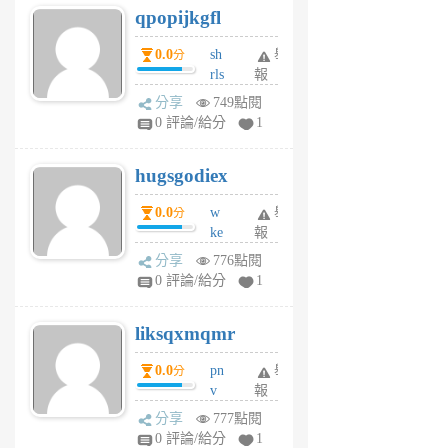
qpopijkgfl
6
個
0.0
sh
舉
分
月
rls
報
前
k
分享
749點閱
m
0 評論/給分
1
zt
g
hugsgodiex
6
個
0.0
w
舉
分
月
ke
報
前
rv
分享
776點閱
pj
0 評論/給分
1
qf
r
liksqxmqmr
6
個
0.0
pn
舉
分
月
v
報
前
wt
分享
777點閱
sv
0 評論/給分
1