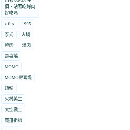
站著吃烤肉評
價，站著吃烤肉
好吃嗎
z flip
1995
泰式
火鍋
燒肉'
燒肉
壽喜燒
MOMO
MOMO壽喜燒
鎮魂
火村英生
太空戰士
魔道祖師