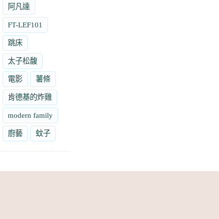
阿凡達
FT-LEF101
跳床
太子松馥
電影
薯條
肯德基的炸雞
modern family
廚藝
蚊子