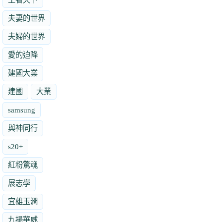
夫妻的世界
夫婦的世界
愛的迫降
建國大業
建國
大業
samsung
與神同行
s20+
紅粉驚魂
展志學
宜雄玉潤
九揚華威