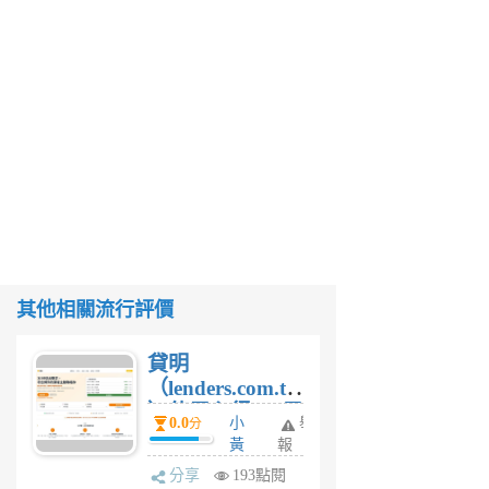
其他相關流行評價
貸明
（lenders.com.tw
）使用心得 — 民
0.0
小
舉
分
間貸款比較平台
黃
報
體驗
蜂
分享
193點閱
1