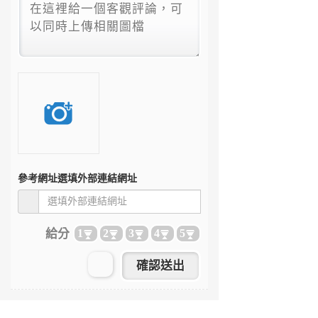
參考網址
選填外部連結網址
給分
1
2
3
4
5