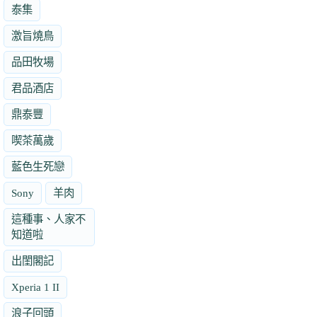
泰集
激旨燒鳥
品田牧場
君品酒店
鼎泰豐
喫茶萬歲
藍色生死戀
Sony
羊肉
這種事、人家不
知道啦
出閨閣記
Xperia 1 II
浪子回頭