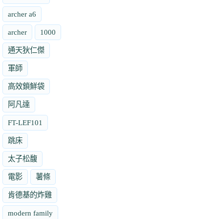
archer a6
archer
1000
通天狄仁傑
軍師
高效鎖鮮袋
阿凡達
FT-LEF101
跳床
太子松馥
電影
薯條
肯德基的炸雞
modern family