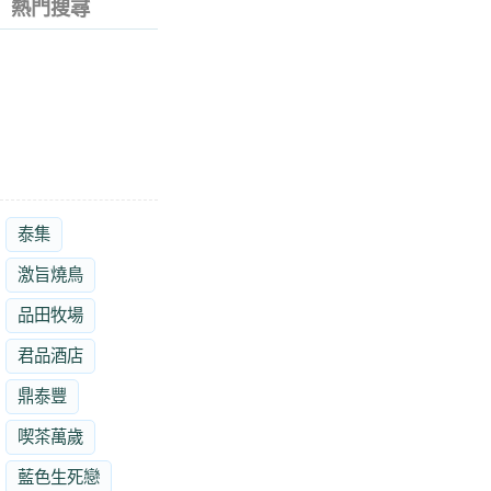
熱門搜尋
泰集
激旨燒鳥
品田牧場
君品酒店
鼎泰豐
喫茶萬歲
藍色生死戀