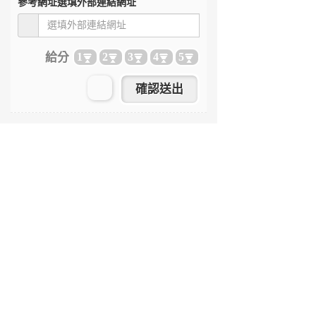
參考網址
選填外部連結網址
給分
1
2
3
4
5