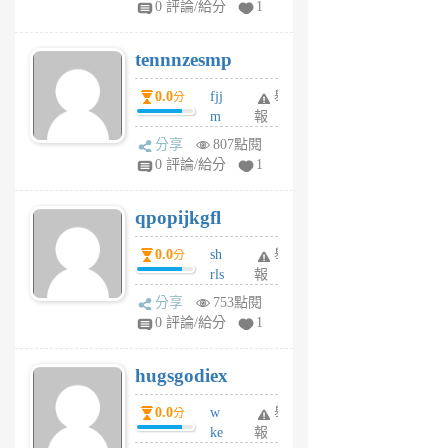
0 評論/給分
1
vg
pn
tennnzesmp
6
個
0.0
fjj
舉
分
月
m
報
前
w
分享
807點閱
rs
0 評論/給分
1
uy
j
qpopijkgfl
6
個
0.0
sh
舉
分
月
rls
報
前
k
分享
753點閱
m
0 評論/給分
1
zt
g
hugsgodiex
6
個
0.0
w
舉
分
月
ke
報
前