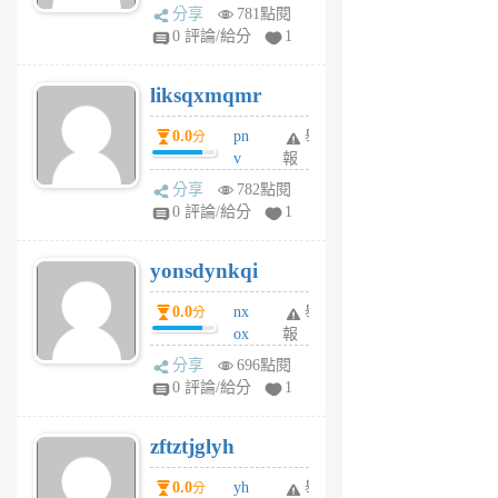
rv
分享
781點閱
pj
0 評論/給分
1
qf
r
liksqxmqmr
6
個
0.0
pn
舉
分
月
v
報
前
wt
分享
782點閱
sv
0 評論/給分
1
jd
j
yonsdynkqi
6
個
0.0
nx
舉
分
月
ox
報
前
rh
分享
696點閱
pe
0 評論/給分
1
er
6
zftztjglyh
個
月
0.0
yh
舉
分
前