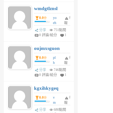
v
wmdgtlznsl
R
P
0.0
yo
舉
分
m
eh
報
v
ld
A
分享
751點閱
gy
V
0 評論/給分
1
ik
G
6
6
oujmxsguon
個
個
月
月
0.0
pl
舉
分
前
前
h
報
wi
分享
746點閱
w
0 評論/給分
1
sh
uq
kgxihkygeq
6
個
0.0
v
舉
分
月
m
報
前
sg
分享
680點閱
sr