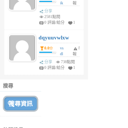
ik
報
s
分享
m
2581點閱
tu
0 評論/給分
1
m
s
dqyuuvwlxw
6
個
0.0
vs
舉
分
月
dl
報
前
sq
分享
738點閱
fy
0 評論/給分
1
fe
6
個
搜尋
月
前