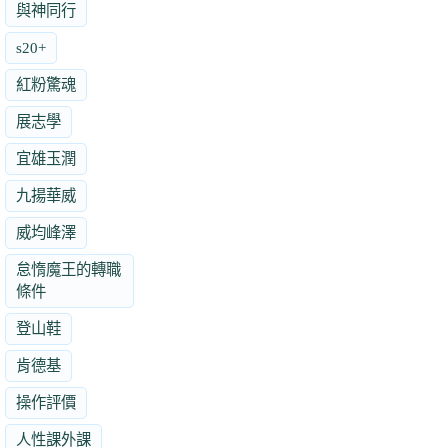
與神同行
s20+
紅粉驚魂
展志學
宜雄玉潤
九揚華威
威均峰澤
怠惰魔王的轉職
條件
登山鞋
肯德基
操作評價
人性課外課