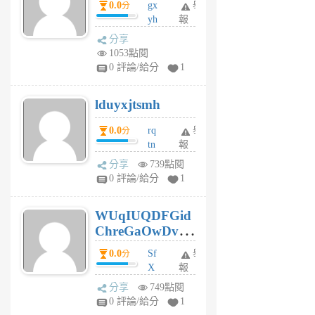
0.0
gx
舉
分
個
yh
報
月
dq
前
分享
vo
1053點閱
jl
0 評論/給分
1
6
個
lduyxjtsmh
月
前
0.0
rq
舉
分
tn
報
jt
分享
739點閱
gl
0 評論/給分
1
gy
6
WUqIUQDFGid
個
ChreGaOwDv
月
前
dY
0.0
Sf
舉
分
X
報
Pe
分享
749點閱
Jc
0 評論/給分
1
cf