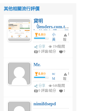
其他相關流行評價
貸明
（lenders.com.tw
）使用心得 — 民
0.0
小
舉
分
間貸款比較平台
黃
報
體驗
蜂
分享
194點閱
1
0 評論/給分
0
個
月
Mr.
前
0.0
nc
舉
分
M
報
U
分享
646點閱
F
0 評論/給分
1
C
M
nimifdsepd
U
5