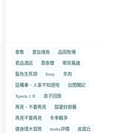
泰集
激旨燒鳥
品田牧場
君品酒店
鼎泰豐
喫茶萬歲
藍色生死戀
Sony
羊肉
這種事、人家不知道啦
出閨閣記
Xperia 1 II
浪子回頭
再見，不要再見
甜妻好廚藝
再見不要再見
冬季戰爭
健身環大冒險
tinder評價
皮諾丘