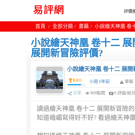
評價推
首頁
全部分類
書籍
小說繪天神凰 卷十
小說繪天神凰 卷十二 展
展開新冒險評價?
小說繪天神凰 卷十二 展開
0.0
分
小雨 6年前
舉報
分享
868點閱
0 評論/給
讀過繪天神凰 卷十二 展開新冒險
知道峨嵋寫得好不好? 看過繪天神凰