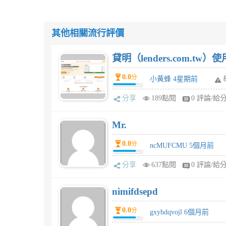
其他相關流行評價
貸明（lenders.com.t
0.0
分
小黃蜂 4星期前
分享
189點閱
0 評論/給
Mr.
0.0
分
ncMUFCMU 5個月前
分享
637點閱
0 評論/給
nimifdsepd
0.0
分
gxyhdqvojl 6個月前