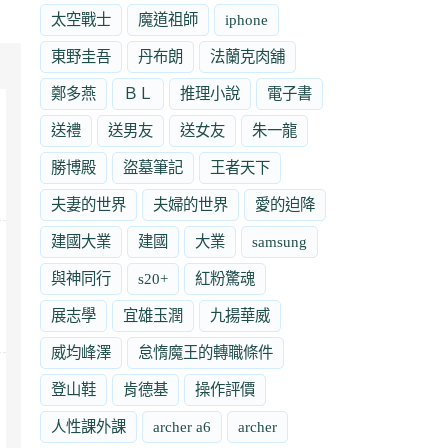
太空戰士
魔道祖師
iphone
東野圭吾
丹布朗
法蘭克肉舖
鄭多燕
ＢＬ
推理小說
電子書
送禮
送男友
送女友
朱一龍
勝博殿
盜墓筆記
王者天下
夫妻的世界
夫婦的世界
愛的迫降
建國大業
建國
大業
samsung
與神同行
s20+
紅粉驚魂
展志學
宜雄玉潤
九揚華威
威均峰澤
怠惰魔王的轉職條件
登山鞋
肯德基
操作評價
人性課外課
archer a6
archer