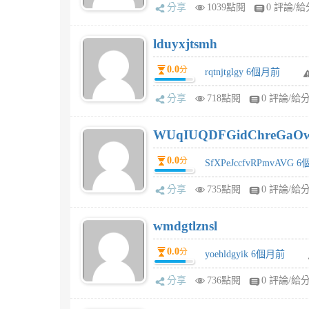
分享
1039點閱
0 評論/給
lduyxjtsmh
0.0
分
rqtnjtglgy 6個月前
分享
718點閱
0 評論/給
WUqIUQDFGidChreGaO
0.0
分
SfXPeJccfvRPmvAVG 
分享
735點閱
0 評論/給
wmdgtlznsl
0.0
分
yoehldgyik 6個月前
分享
736點閱
0 評論/給