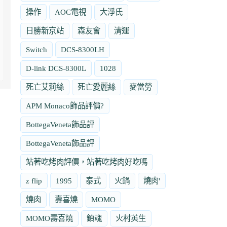
操作
AOC電視
大淨氏
日勝新京站
森友會
清運
Switch
DCS-8300LH
D-link DCS-8300L
1028
死亡艾莉絲
死亡愛麗絲
麥當勞
APM Monaco飾品評價?
BottegaVeneta飾品評
BottegaVeneta飾品評
站著吃烤肉評價，站著吃烤肉好吃嗎
z flip
1995
泰式
火鍋
燒肉'
燒肉
壽喜燒
MOMO
MOMO壽喜燒
鎮魂
火村英生