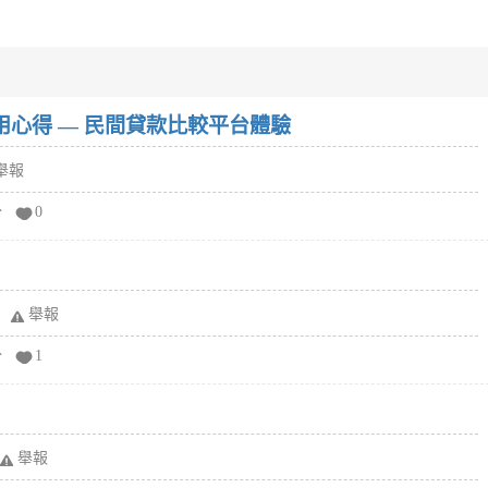
w）使用心得 — 民間貸款比較平台體驗
舉報
分
0
舉報
分
1
舉報