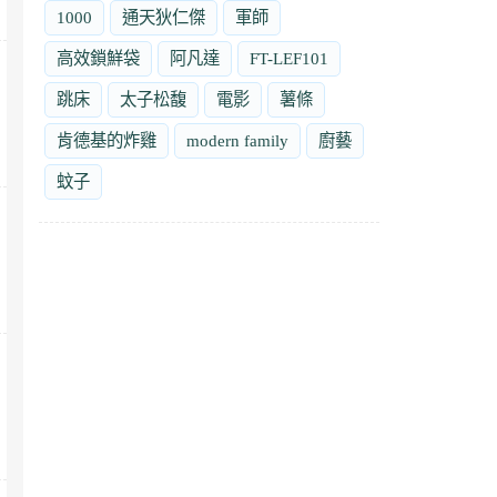
1000
通天狄仁傑
軍師
高效鎖鮮袋
阿凡達
FT-LEF101
跳床
太子松馥
電影
薯條
肯德基的炸雞
modern family
廚藝
蚊子