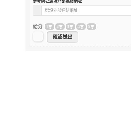
參考網址
選填外部連結網址
給分
1
2
3
4
5