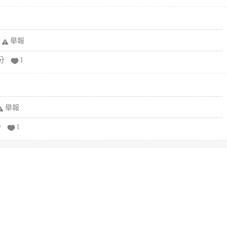
舉報
分
1
舉報
分
1