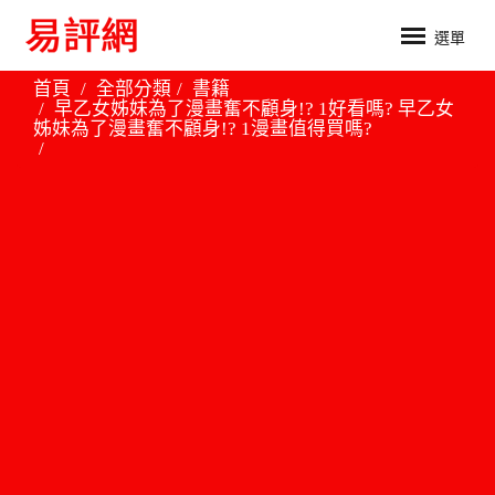
選單
首頁
全部分類
書籍
早乙女姊妹為了漫畫奮不顧身!? 1好看嗎? 早乙女
姊妹為了漫畫奮不顧身!? 1漫畫值得買嗎?