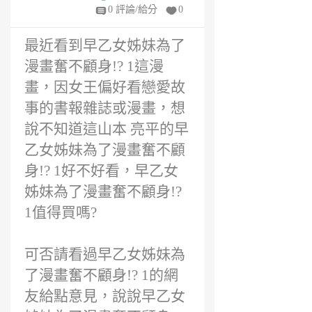
值得買嗎?
6
0 評論/給分
0
年
前
最近看到早乙女姊妹為了
漫畫奮不顧身!? 1這漫
畫，因女王偏好看戀愛故
事的書報雜誌或漫畫，想
說不知道這山本 亮平的早
乙女姊妹為了漫畫奮不顧
身!? 1好不好看，早乙女
姊妹為了漫畫奮不顧身!?
1值得買嗎?
可否請看過早乙女姊妹為
了漫畫奮不顧身!? 1的網
友給點意見，說說早乙女