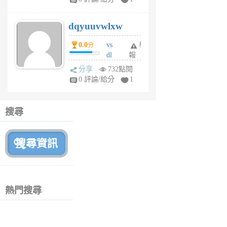
m
s
dqyuuvwlxw
6
個
0.0
vs
舉
分
月
dl
報
前
sq
分享
732點閱
fy
0 評論/給分
1
fe
6
個
搜尋
月
前
熱門搜尋