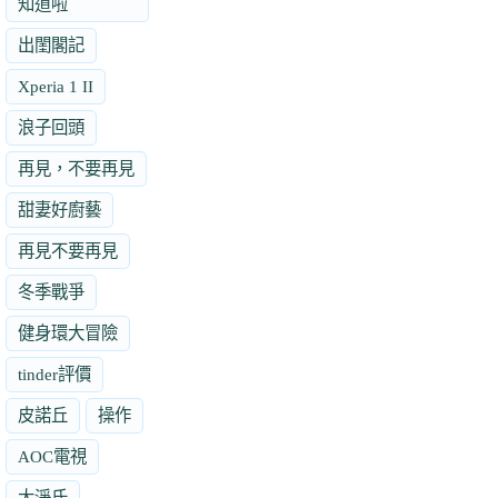
知道啦
出閨閣記
Xperia 1 II
浪子回頭
再見，不要再見
甜妻好廚藝
再見不要再見
冬季戰爭
健身環大冒險
tinder評價
皮諾丘
操作
AOC電視
大淨氏