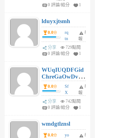
jl
0 評論/給分
1
6
個
lduyxjtsmh
月
前
0.0
rq
舉
分
tn
報
jt
分享
729點閱
gl
0 評論/給分
1
gy
6
WUqIUQDFGid
個
ChreGaOwDv
月
前
dY
0.0
Sf
舉
分
X
報
Pe
分享
742點閱
Jc
0 評論/給分
1
cf
v
wmdgtlznsl
R
P
0.0
yo
舉
分
m