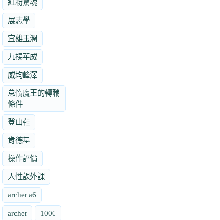
紅粉驚魂
展志學
宜雄玉潤
九揚華威
威均峰澤
怠惰魔王的轉職
條件
登山鞋
肯德基
操作評價
人性課外課
archer a6
archer
1000