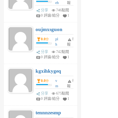
eh
報
v
ld
A
分享
746點閱
gy
V
0 評論/給分
1
ik
G
6
6
oujmxsguon
個
個
月
月
0.0
pl
舉
分
前
前
h
報
wi
分享
742點閱
w
0 評論/給分
1
sh
uq
kgxihkygeq
6
個
0.0
v
舉
分
月
m
報
前
sg
分享
675點閱
sr
0 評論/給分
1
vg
pn
tennnzesmp
6
個