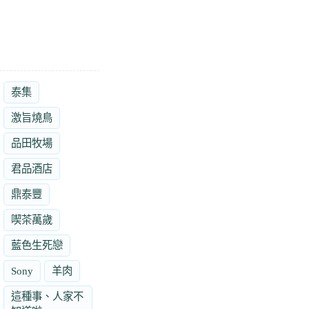
泰集
激旨燒鳥
品田牧場
君品酒店
鼎泰豐
喫茶萬歲
藍色生死戀
Sony
羊肉
這種事、人家不