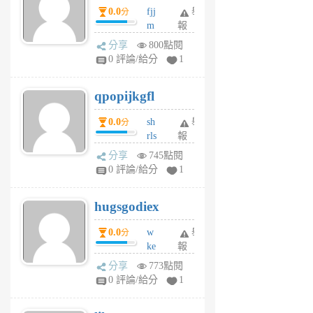
0.0
fjj
舉
分
月
m
報
前
w
分享
800點閱
rs
0 評論/給分
1
uy
j
qpopijkgfl
6
個
0.0
sh
舉
分
月
rls
報
前
k
分享
745點閱
m
0 評論/給分
1
zt
g
hugsgodiex
6
個
0.0
w
舉
分
月
ke
報
前
rv
分享
773點閱
pj
0 評論/給分
1
qf
r