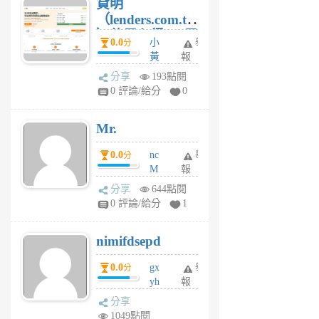
貸明
（lenders.com.tw
）使用心得 — 民
0.0
小
舉
分
間貸款比較平台
黃
報
體驗
蜂
分享
193點閱
1
0 評論/給分
0
個
月
Mr.
前
0.0
nc
舉
分
M
報
U
分享
644點閱
F
0 評論/給分
1
C
M
nimifdsepd
U
5
0.0
gx
舉
分
個
yh
報
月
dq
前
分享
vo
1049點閱