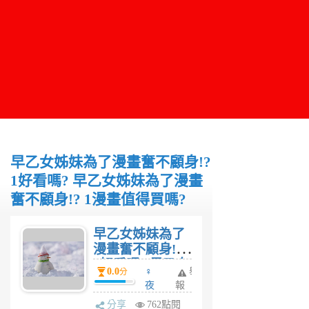
早乙女姊妹為了漫畫奮不顧身!?
1好看嗎? 早乙女姊妹為了漫畫
奮不顧身!? 1漫畫值得買嗎?
早乙女姊妹為了
漫畫奮不顧身!?
1好看嗎? 早乙女
0.0
♀
舉
分
姊妹為了漫畫奮
夜
報
不顧身!? 1漫畫
妤
分享
762點閱