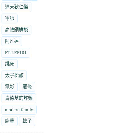
通天狄仁傑
軍師
高效鎖鮮袋
阿凡達
FT-LEF101
跳床
太子松馥
電影
薯條
肯德基的炸雞
modern family
廚藝
蚊子