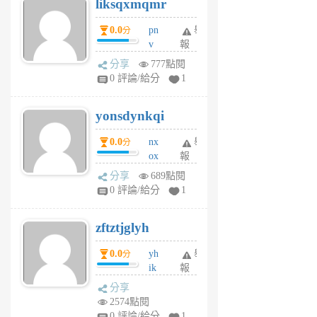
liksqxmqmr
6
個
0.0
pn
舉
分
月
v
報
前
wt
分享
777點閱
sv
0 評論/給分
1
jd
j
yonsdynkqi
6
個
0.0
nx
舉
分
月
ox
報
前
rh
分享
689點閱
pe
0 評論/給分
1
er
6
zftztjglyh
個
月
0.0
yh
舉
分
前
ik
報
s
分享
m
2574點閱
tu
0 評論/給分
1