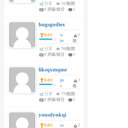
k
分享
743點閱
m
0 評論/給分
1
zt
g
hugsgodiex
6
個
0.0
w
舉
分
月
ke
報
前
rv
分享
768點閱
pj
0 評論/給分
1
qf
r
liksqxmqmr
6
個
0.0
pn
舉
分
月
v
報
前
wt
分享
776點閱
sv
0 評論/給分
1
jd
j
yonsdynkqi
6
個
0.0
nx
舉
分
月