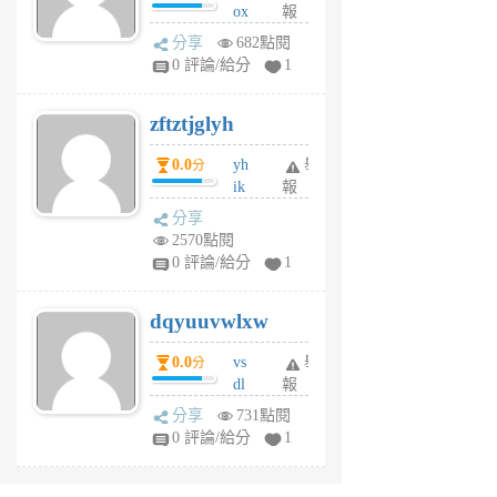
ox
報
前
rh
分享
682點閱
pe
0 評論/給分
1
er
6
zftztjglyh
個
月
0.0
yh
舉
分
前
ik
報
s
分享
m
2570點閱
tu
0 評論/給分
1
m
s
dqyuuvwlxw
6
個
0.0
vs
舉
分
月
dl
報
前
sq
分享
731點閱
fy
0 評論/給分
1
fe
6
個