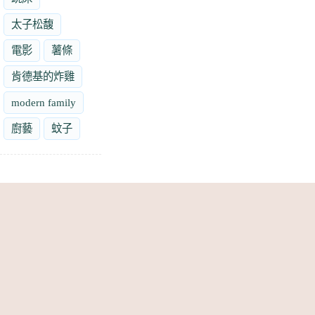
太子松馥
電影
薯條
肯德基的炸雞
modern family
廚藝
蚊子