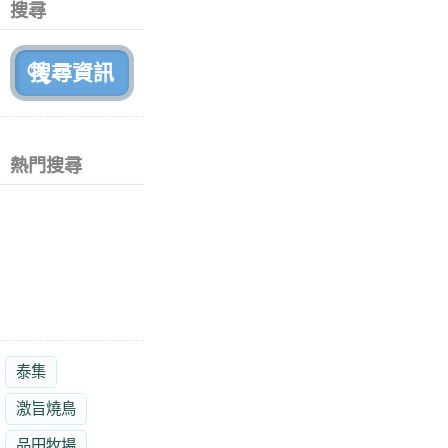
搜尋
月
前
熱門搜尋
泰集
激旨燒鳥
品田牧場