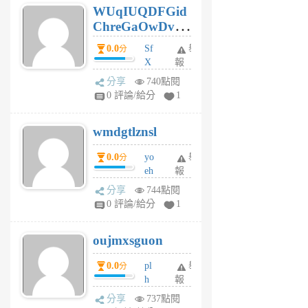
WUqIUQDFGid
個
ChreGaOwDv
月
前
dY
0.0
Sf
舉
分
X
報
Pe
分享
740點閱
Jc
0 評論/給分
1
cf
v
wmdgtlznsl
R
P
0.0
yo
舉
分
m
eh
報
v
ld
A
分享
744點閱
gy
V
0 評論/給分
1
ik
G
6
6
oujmxsguon
個
個
月
月
0.0
pl
舉
分
前
前
h
報
wi
分享
737點閱
w