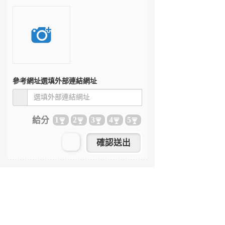
參考網址
選填外部連結網址
給分
1
2
3
4
5