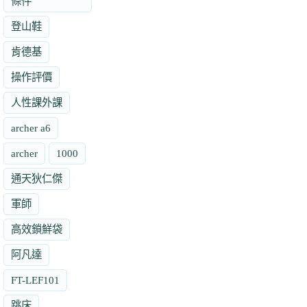
條件
登山鞋
肯德基
操作評價
人性課外課
archer a6
archer
1000
通天狄仁傑
軍師
高效鎖鮮袋
阿凡達
FT-LEF101
跳床