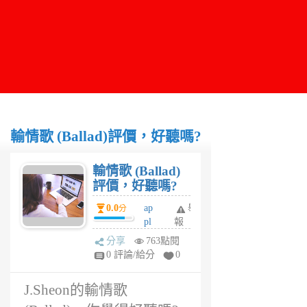
輸情歌 (Ballad)評價，好聽嗎?
輸情歌 (Ballad)
評價，好聽嗎?
0.0
ap
舉
分
pl
報
eli
分享
763點閱
n
0 評論/給分
0
6
年
J.Sheon的輸情歌
前