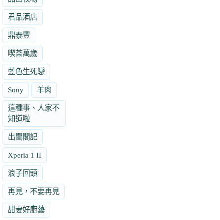
君品酒店
鼎泰豐
喫茶萬歲
藍色生死戀
Sony
羊肉
這種事、人家不
知道啦
出閨閣記
Xperia 1 II
浪子回頭
再見，不要再見
甜妻好廚藝