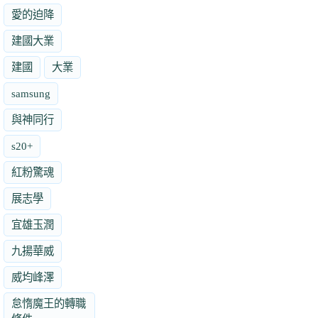
愛的迫降
建國大業
建國
大業
samsung
與神同行
s20+
紅粉驚魂
展志學
宜雄玉潤
九揚華威
威均峰澤
怠惰魔王的轉職