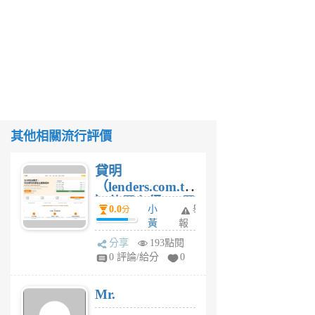
其他相關流行評價
貸明
（lenders.com.tw
）使用心得 — 民
0.0
小
舉
分
間貸款比較平台
黃
報
體驗
蜂
分享
193點閱
1
0 評論/給分
0
個
月
Mr.
前