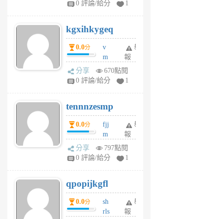
0 評論/給分
1
sh
uq
kgxihkygeq
6
個
0.0
v
舉
分
月
m
報
前
sg
分享
670點閱
sr
0 評論/給分
1
vg
pn
tennnzesmp
6
個
0.0
fjj
舉
分
月
m
報
前
w
分享
797點閱
rs
0 評論/給分
1
uy
j
qpopijkgfl
6
個
0.0
sh
舉
分
月
rls
報
前