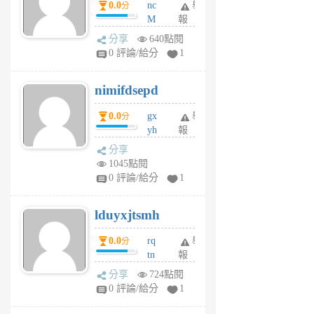
0.0
nc
舉
分
M
報
U
分享
640點閱
F
0 評論/給分
1
C
M
nimifdsepd
U
5
0.0
gx
舉
分
個
yh
報
月
dq
前
分享
vo
1045點閱
jl
0 評論/給分
1
6
個
lduyxjtsmh
月
前
0.0
rq
舉
分
tn
報
jt
分享
724點閱
gl
0 評論/給分
1
gy
6