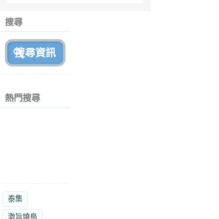
6
個
搜尋
月
前
熱門搜尋
泰集
激旨燒鳥