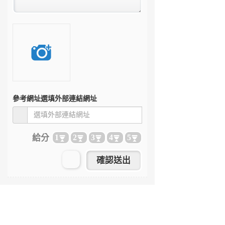
參考網址
選填外部連結網址
給分
1
2
3
4
5