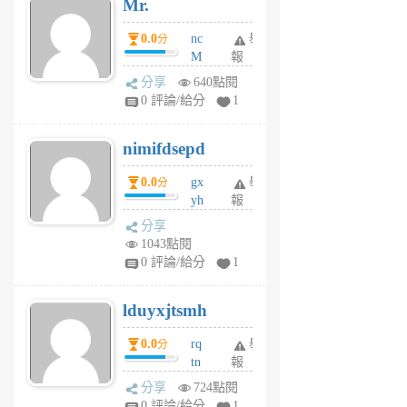
Mr.
前
0.0
nc
舉
分
M
報
U
分享
640點閱
F
0 評論/給分
1
C
M
nimifdsepd
U
5
0.0
gx
舉
分
個
yh
報
月
dq
前
分享
vo
1043點閱
jl
0 評論/給分
1
6
個
lduyxjtsmh
月
前
0.0
rq
舉
分
tn
報
jt
分享
724點閱
gl
0 評論/給分
1