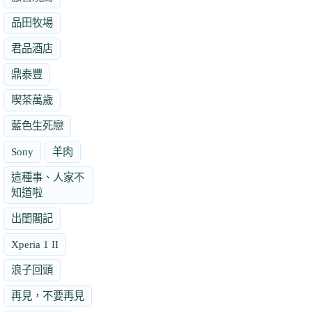
品田牧場
君品酒店
鼎泰豐
喫茶萬歲
藍色生死戀
Sony
羊肉
這種事、人家不
知道啦
出閨閣記
Xperia 1 II
浪子回頭
再見，不要再見