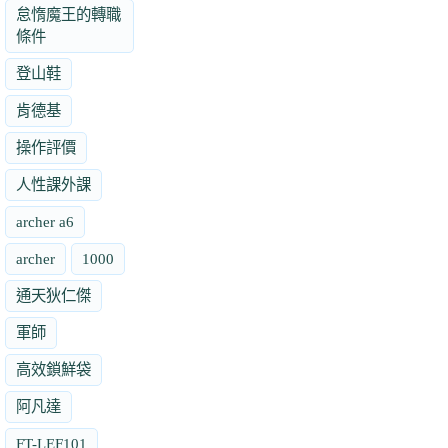
怠惰魔王的轉職
條件
登山鞋
肯德基
操作評價
人性課外課
archer a6
archer
1000
通天狄仁傑
軍師
高效鎖鮮袋
阿凡達
FT-LEF101