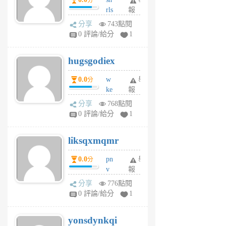
分
月
rls
報
前
k
分享
743點閱
m
0 評論/給分
1
zt
g
hugsgodiex
6
個
0.0
w
舉
分
月
ke
報
前
rv
分享
768點閱
pj
0 評論/給分
1
qf
r
liksqxmqmr
6
個
0.0
pn
舉
分
月
v
報
前
wt
分享
776點閱
sv
0 評論/給分
1
jd
j
yonsdynkqi
6