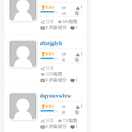
個
0.0
nx
舉
分
月
ox
報
前
rh
分享
681點閱
pe
0 評論/給分
1
er
6
zftztjglyh
個
月
0.0
yh
舉
分
前
ik
報
s
分享
m
2570點閱
tu
0 評論/給分
1
m
s
dqyuuvwlxw
6
個
0.0
vs
舉
分
月
dl
報
前
sq
分享
731點閱
fy
0 評論/給分
1
fe