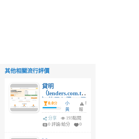
其他相關流行評價
貸明
（lenders.com.tw
）使用心得 — 民
0.0
小
舉
分
間貸款比較平台
黃
報
體驗
蜂
分享
193點閱
1
0 評論/給分
0
個
月