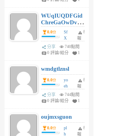
gy
6
WUqIUQDFGid
個
ChreGaOwDv
月
前
dY
0.0
Sf
舉
分
X
報
Pe
分享
740點閱
Jc
0 評論/給分
1
cf
v
wmdgtlznsl
R
P
0.0
yo
舉
分
m
eh
報
v
ld
A
分享
744點閱
gy
V
0 評論/給分
1
ik
G
6
6
oujmxsguon
個
個
月
月
0.0
pl
舉
分
前
前
h
報