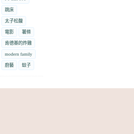
跳床
太子松馥
電影
薯條
肯德基的炸雞
modern family
廚藝
蚊子