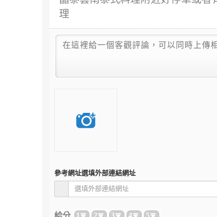
理
參考網址
選填外部連結網址
給分
1
2
3
4
5