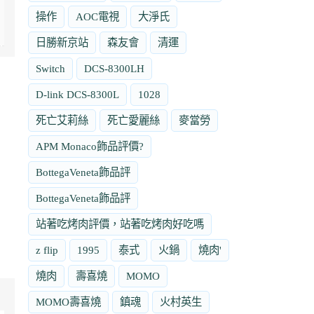
操作
AOC電視
大淨氏
日勝新京站
森友會
清運
Switch
DCS-8300LH
D-link DCS-8300L
1028
死亡艾莉絲
死亡愛麗絲
麥當勞
APM Monaco飾品評價?
BottegaVeneta飾品評
BottegaVeneta飾品評
站著吃烤肉評價，站著吃烤肉好吃嗎
z flip
1995
泰式
火鍋
燒肉'
燒肉
壽喜燒
MOMO
MOMO壽喜燒
鎮魂
火村英生