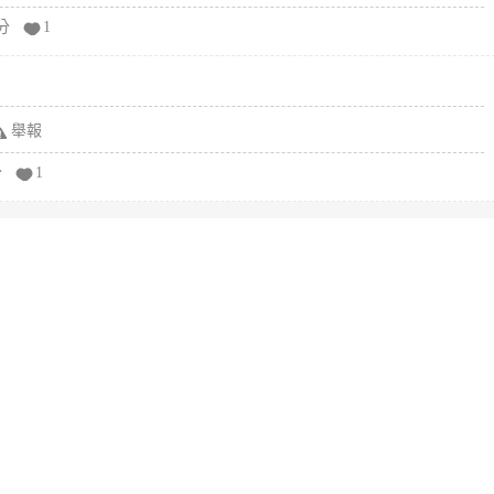
分
1
舉報
分
1