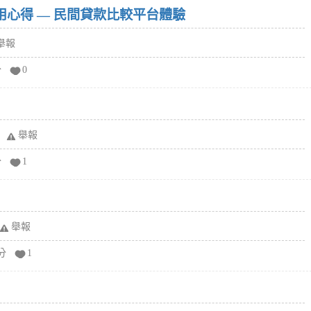
w）使用心得 — 民間貸款比較平台體驗
舉報
分
0
舉報
分
1
舉報
分
1