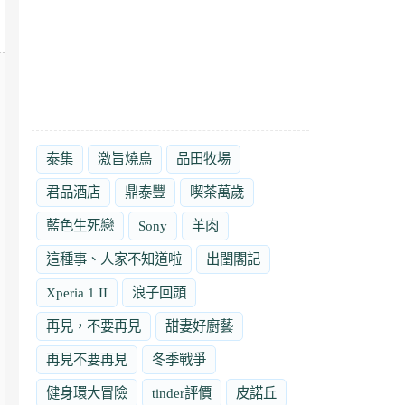
泰集
激旨燒鳥
品田牧場
君品酒店
鼎泰豐
喫茶萬歲
藍色生死戀
Sony
羊肉
這種事、人家不知道啦
出閨閣記
Xperia 1 II
浪子回頭
再見，不要再見
甜妻好廚藝
再見不要再見
冬季戰爭
健身環大冒險
tinder評價
皮諾丘