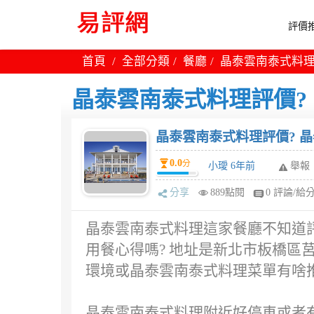
評價推
首頁
全部分類
餐廳
晶泰雲南泰式料理
晶泰雲南泰式料理評價?
晶泰雲南泰式料理評價? 
0.0
分
小璦 6年前
舉報
分享
889點閱
0 評論/給
晶泰雲南泰式料理這家餐廳不知道評
用餐心得嗎? 地址是新北市板橋區莒
環境或晶泰雲南泰式料理菜單有啥推
晶泰雲南泰式料理附近好停車或者有