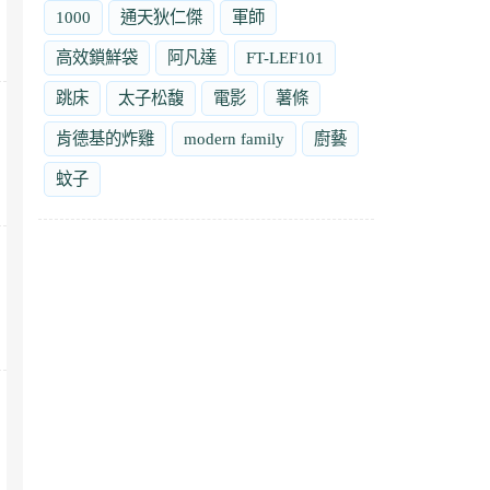
1000
通天狄仁傑
軍師
高效鎖鮮袋
阿凡達
FT-LEF101
跳床
太子松馥
電影
薯條
肯德基的炸雞
modern family
廚藝
蚊子