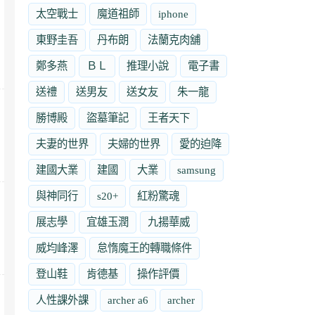
太空戰士
魔道祖師
iphone
東野圭吾
丹布朗
法蘭克肉舖
鄭多燕
ＢＬ
推理小說
電子書
送禮
送男友
送女友
朱一龍
勝博殿
盜墓筆記
王者天下
夫妻的世界
夫婦的世界
愛的迫降
建國大業
建國
大業
samsung
與神同行
s20+
紅粉驚魂
展志學
宜雄玉潤
九揚華威
威均峰澤
怠惰魔王的轉職條件
登山鞋
肯德基
操作評價
人性課外課
archer a6
archer