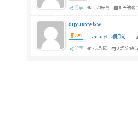
分享
2570點閱
0 評論/給
dqyuuvwlxw
0.0
分
vsdlsqfyfe 6個月前
分享
731點閱
0 評論/給