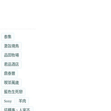
泰集
激旨燒鳥
品田牧場
君品酒店
鼎泰豐
喫茶萬歲
藍色生死戀
Sony
羊肉
這種事、人家不