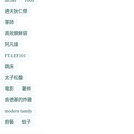
archer
1000
通天狄仁傑
軍師
高效鎖鮮袋
阿凡達
FT-LEF101
跳床
太子松馥
電影
薯條
肯德基的炸雞
modern family
廚藝
蚊子