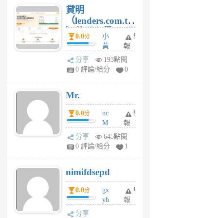
貸明
（lenders.com.tw
）使用心得 — 民
0.0
小
舉
分
間貸款比較平台
黃
報
體驗
蜂
分享
193點閱
1
0 評論/給分
0
個
月
Mr.
前
0.0
nc
舉
分
M
報
U
分享
645點閱
F
0 評論/給分
1
C
M
nimifdsepd
U
5
0.0
gx
舉
分
個
yh
報
月
dq
前
分享