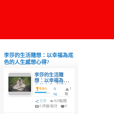
李莎的生活隨想：以幸福為底
色的人生感想心得?
李莎的生活隨
想：以幸福為底
色的人生感想心
0.0
A
舉
分
得?
ng
報
le
分享
829點閱
6
0 評論/給分
0
年