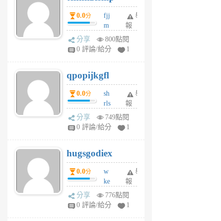
個
0.0
fjj
舉
分
月
m
報
前
w
分享
800點閱
rs
0 評論/給分
1
uy
j
qpopijkgfl
6
個
0.0
sh
舉
分
月
rls
報
前
k
分享
749點閱
m
0 評論/給分
1
zt
g
hugsgodiex
6
個
0.0
w
舉
分
月
ke
報
前
rv
分享
776點閱
pj
0 評論/給分
1
qf
r