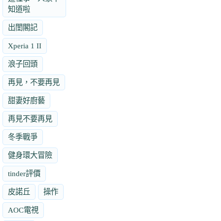
知道啦
出閨閣記
Xperia 1 II
浪子回頭
再見，不要再見
甜妻好廚藝
再見不要再見
冬季戰爭
健身環大冒險
tinder評價
皮諾丘
操作
AOC電視