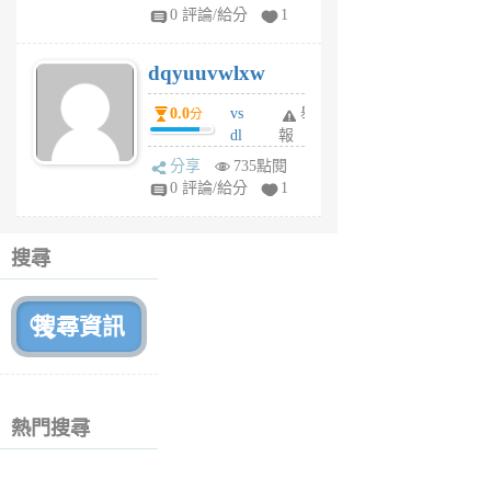
tu
0 評論/給分
1
m
s
dqyuuvwlxw
6
個
0.0
vs
舉
分
月
dl
報
前
sq
分享
735點閱
fy
0 評論/給分
1
fe
6
個
搜尋
月
前
熱門搜尋