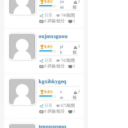
0.0
yo
舉
分
m
eh
報
v
ld
A
分享
746點閱
gy
V
0 評論/給分
1
ik
G
6
6
oujmxsguon
個
個
月
月
0.0
pl
舉
分
前
前
h
報
wi
分享
742點閱
w
0 評論/給分
1
sh
uq
kgxihkygeq
6
個
0.0
v
舉
分
月
m
報
前
sg
分享
675點閱
sr
0 評論/給分
1
vg
pn
tennnzesmp
6