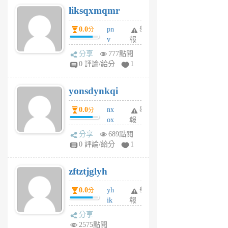
liksqxmqmr
6
個
0.0
pn
舉
分
月
v
報
前
wt
分享
777點閱
sv
0 評論/給分
1
jd
j
yonsdynkqi
6
個
0.0
nx
舉
分
月
ox
報
前
rh
分享
689點閱
pe
0 評論/給分
1
er
6
zftztjglyh
個
月
0.0
yh
舉
分
前
ik
報
s
分享
m
2575點閱