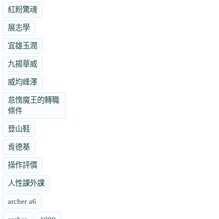
紅粉驚魂
展志學
宜雄玉潤
九揚華威
威均峰澤
怠惰魔王的轉職
條件
登山鞋
肯德基
操作評價
人性課外課
archer a6