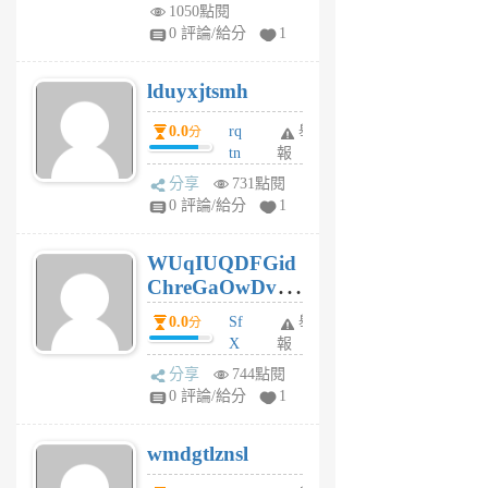
vo
1050點閱
jl
0 評論/給分
1
6
個
lduyxjtsmh
月
前
0.0
rq
舉
分
tn
報
jt
分享
731點閱
gl
0 評論/給分
1
gy
6
WUqIUQDFGid
個
ChreGaOwDv
月
前
dY
0.0
Sf
舉
分
X
報
Pe
分享
744點閱
Jc
0 評論/給分
1
cf
v
wmdgtlznsl
R
P