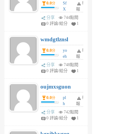
dY
0.0
Sf
舉
分
X
報
Pe
分享
744點閱
Jc
0 評論/給分
1
cf
v
wmdgtlznsl
R
P
0.0
yo
舉
分
m
eh
報
v
ld
A
分享
748點閱
gy
V
0 評論/給分
1
ik
G
6
6
oujmxsguon
個
個
月
月
0.0
pl
舉
分
前
前
h
報
wi
分享
742點閱
w
0 評論/給分
1
sh
uq
kgxihkygeq
6