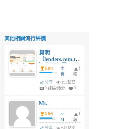
其他相關流行評價
貸明
（lenders.com.tw
）使用心得 — 民
0.0
小
舉
分
間貸款比較平台
黃
報
體驗
蜂
分享
193點閱
1
0 評論/給分
0
個
月
Mr.
前
0.0
nc
舉
分
M
報
U
分享
645點閱