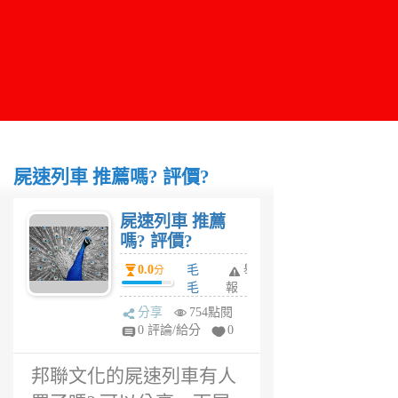
屍速列車 推薦嗎? 評價?
屍速列車 推薦
嗎? 評價?
0.0
毛
舉
分
毛
報
6
分享
754點閱
年
0 評論/給分
0
前
邦聯文化的屍速列車有人