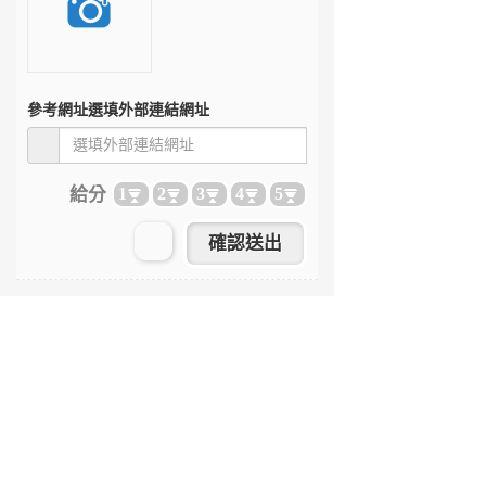
參考網址
選填外部連結網址
給分
1
2
3
4
5