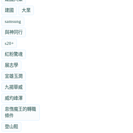
建國
大業
samsung
與神同行
s20+
紅粉驚魂
展志學
宜雄玉潤
九揚華威
威均峰澤
怠惰魔王的轉職
條件
登山鞋