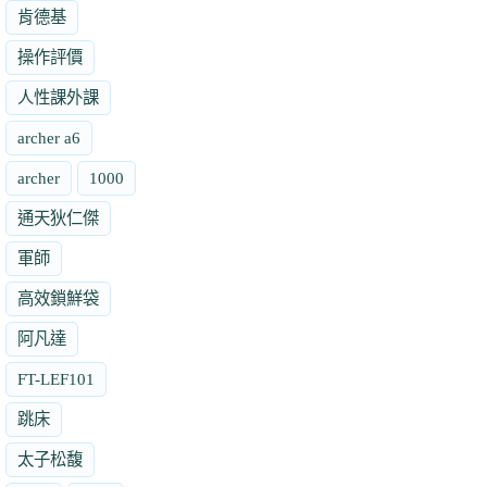
肯德基
操作評價
人性課外課
archer a6
archer
1000
通天狄仁傑
軍師
高效鎖鮮袋
阿凡達
FT-LEF101
跳床
太子松馥