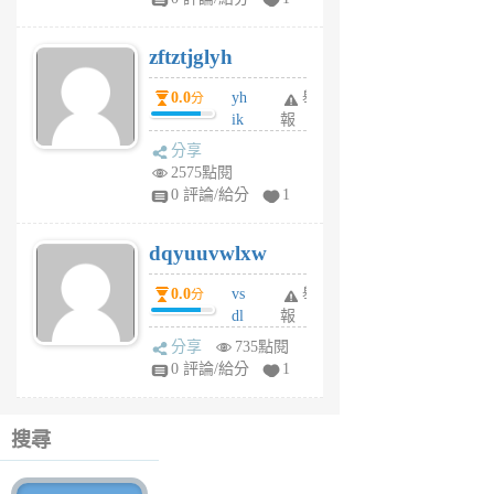
er
6
zftztjglyh
個
月
0.0
yh
舉
分
前
ik
報
s
分享
m
2575點閱
tu
0 評論/給分
1
m
s
dqyuuvwlxw
6
個
0.0
vs
舉
分
月
dl
報
前
sq
分享
735點閱
fy
0 評論/給分
1
fe
6
個
搜尋
月
前