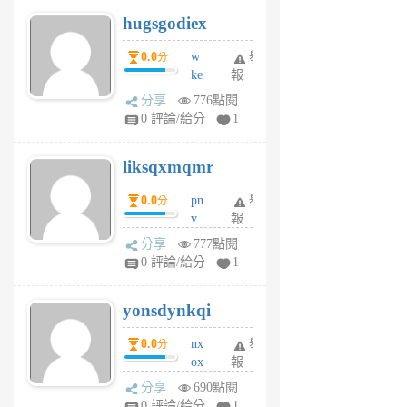
g
hugsgodiex
6
個
0.0
w
舉
分
月
ke
報
前
rv
分享
776點閱
pj
0 評論/給分
1
qf
r
liksqxmqmr
6
個
0.0
pn
舉
分
月
v
報
前
wt
分享
777點閱
sv
0 評論/給分
1
jd
j
yonsdynkqi
6
個
0.0
nx
舉
分
月
ox
報
前
rh
分享
690點閱
pe
0 評論/給分
1