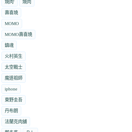
燒肉'
燒肉
壽喜燒
MOMO
MOMO壽喜燒
鎮魂
火村英生
太空戰士
魔道祖師
iphone
東野圭吾
丹布朗
法蘭克肉舖