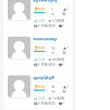
個
0.0
v
舉
分
月
m
報
前
sg
分享
676點閱
sr
0 評論/給分
1
vg
pn
tennnzesmp
6
個
0.0
fjj
舉
分
月
m
報
前
w
分享
800點閱
rs
0 評論/給分
1
uy
j
qpopijkgfl
6
個
0.0
sh
舉
分
月
rls
報
前
k
分享
749點閱
m
0 評論/給分
1
zt