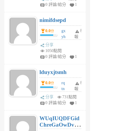
F
0 評論/給分
1
C
M
nimifdsepd
U
5
0.0
gx
舉
分
個
yh
報
月
dq
前
分享
vo
1050點閱
jl
0 評論/給分
1
6
個
lduyxjtsmh
月
前
0.0
rq
舉
分
tn
報
jt
分享
731點閱
gl
0 評論/給分
1
gy
6
WUqIUQDFGid
個
ChreGaOwDv
月
前