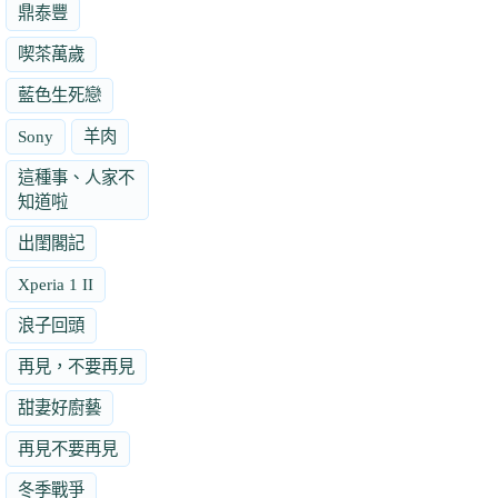
鼎泰豐
喫茶萬歲
藍色生死戀
Sony
羊肉
這種事、人家不
知道啦
出閨閣記
Xperia 1 II
浪子回頭
再見，不要再見
甜妻好廚藝
再見不要再見
冬季戰爭