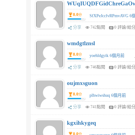
WUqIUQDFGidChreGaO
0.0
分
SfXPeJccfvRPmvAVG 
分享
742點閱
0 評論/給
wmdgtlznsl
0.0
分
yoehldgyik 6個月前
分享
746點閱
0 評論/給
oujmxsguon
0.0
分
plhwiwshuq 6個月前
分享
741點閱
0 評論/給
kgxihkygeq
0.0
分