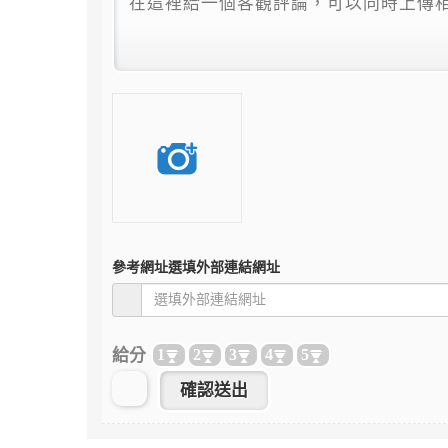
參考網址
選填外部連結網址
給分
1
2
3
4
5