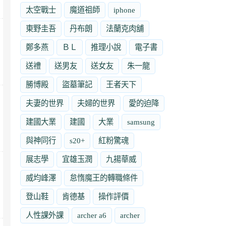
太空戰士
魔道祖師
iphone
東野圭吾
丹布朗
法蘭克肉舖
鄭多燕
ＢＬ
推理小說
電子書
送禮
送男友
送女友
朱一龍
勝博殿
盜墓筆記
王者天下
夫妻的世界
夫婦的世界
愛的迫降
建國大業
建國
大業
samsung
與神同行
s20+
紅粉驚魂
展志學
宜雄玉潤
九揚華威
威均峰澤
怠惰魔王的轉職條件
登山鞋
肯德基
操作評價
人性課外課
archer a6
archer