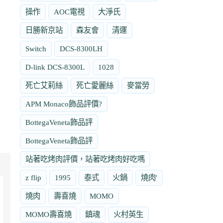
操作
AOC電視
大淨氏
日勝新京站
森友會
清運
Switch
DCS-8300LH
D-link DCS-8300L
1028
死亡艾莉絲
死亡愛麗絲
麥當勞
APM Monaco飾品評價?
BottegaVeneta飾品評
BottegaVeneta飾品評
站著吃烤肉評價，站著吃烤肉好吃嗎
z flip
1995
泰式
火鍋
燒肉'
燒肉
壽喜燒
MOMO
MOMO壽喜燒
鎮魂
火村英生