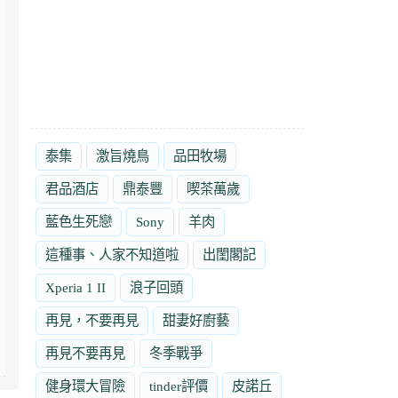
泰集
激旨燒鳥
品田牧場
君品酒店
鼎泰豐
喫茶萬歲
藍色生死戀
Sony
羊肉
這種事、人家不知道啦
出閨閣記
Xperia 1 II
浪子回頭
再見，不要再見
甜妻好廚藝
再見不要再見
冬季戰爭
健身環大冒險
tinder評價
皮諾丘