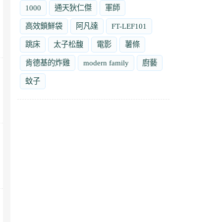
1000
通天狄仁傑
軍師
高效鎖鮮袋
阿凡達
FT-LEF101
跳床
太子松馥
電影
薯條
肯德基的炸雞
modern family
廚藝
蚊子