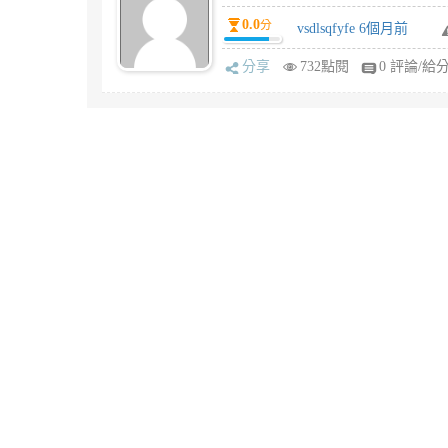
0.0
分
vsdlsqfyfe 6個月前
分享
732點閱
0 評論/給