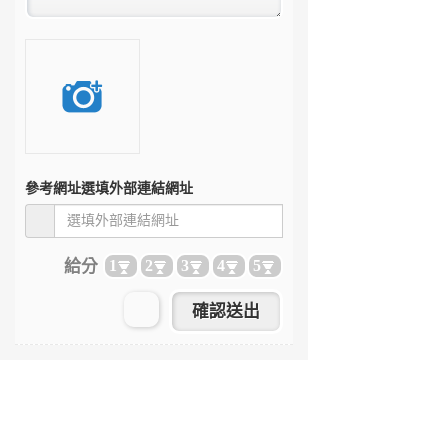
參考網址
選填外部連結網址
給分
1
2
3
4
5