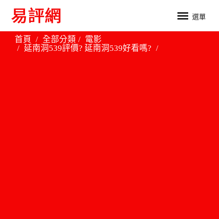
選單
首頁
全部分類
電影
延南洞539評價? 延南洞539好看嗎?