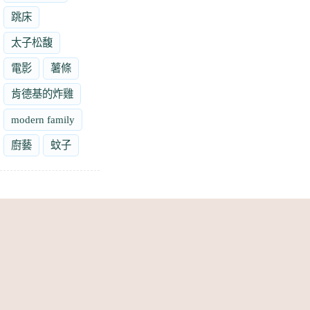
跳床
太子松馥
電影
薯條
肯德基的炸雞
modern family
廚藝
蚊子