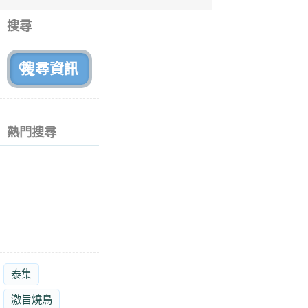
6
個
搜尋
月
前
熱門搜尋
泰集
激旨燒鳥