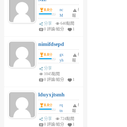
0.0
nc
舉
分
M
報
U
分享
640點閱
F
0 評論/給分
1
C
M
nimifdsepd
U
5
0.0
gx
舉
分
個
yh
報
月
dq
前
分享
vo
1045點閱
jl
0 評論/給分
1
6
個
lduyxjtsmh
月
前
0.0
rq
舉
分
tn
報
jt
分享
724點閱
gl
0 評論/給分
1