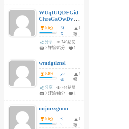
gy
6
WUqIUQDFGid
個
ChreGaOwDv
月
前
dY
0.0
Sf
舉
分
X
報
Pe
分享
740點閱
Jc
0 評論/給分
1
cf
v
wmdgtlznsl
R
P
0.0
yo
舉
分
m
eh
報
v
ld
A
分享
744點閱
gy
V
0 評論/給分
1
ik
G
6
6
oujmxsguon
個
個
月
月
0.0
pl
舉
分
前
前
h
報