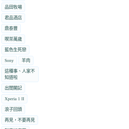
品田牧場
君品酒店
鼎泰豐
喫茶萬歲
藍色生死戀
Sony
羊肉
這種事、人家不
知道啦
出閨閣記
Xperia 1 II
浪子回頭
再見，不要再見