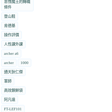
怠惰魔王的轉職
條件
登山鞋
肯德基
操作評價
人性課外課
archer a6
archer
1000
通天狄仁傑
軍師
高效鎖鮮袋
阿凡達
FT-LEF101