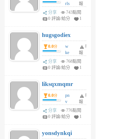
rls
報
前
k
分享
743點閱
m
0 評論/給分
1
zt
g
hugsgodiex
6
個
0.0
w
舉
分
月
ke
報
前
rv
分享
768點閱
pj
0 評論/給分
1
qf
r
liksqxmqmr
6
個
0.0
pn
舉
分
月
v
報
前
wt
分享
776點閱
sv
0 評論/給分
1
jd
j
yonsdynkqi
6
個