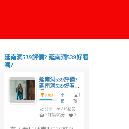
延南洞539評價? 延南洞539好看
嗎?
延南洞539評價?
延南洞539好看
嗎?
0.0
小
舉
分
豬
報
妮
分享
816點閱
6
0 評論/給分
0
年
前