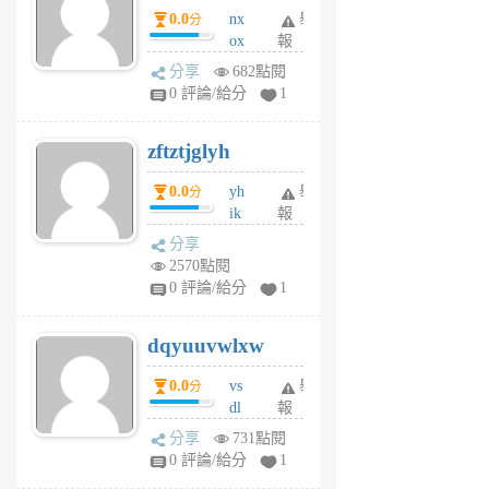
0.0
nx
舉
分
月
ox
報
前
rh
分享
682點閱
pe
0 評論/給分
1
er
6
zftztjglyh
個
月
0.0
yh
舉
分
前
ik
報
s
分享
m
2570點閱
tu
0 評論/給分
1
m
s
dqyuuvwlxw
6
個
0.0
vs
舉
分
月
dl
報
前
sq
分享
731點閱
fy
0 評論/給分
1
fe