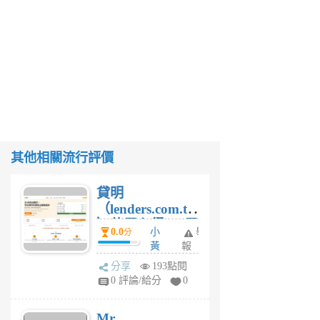
其他相關流行評價
貸明
（lenders.com.tw
）使用心得 — 民
0.0
小
舉
分
間貸款比較平台
黃
報
體驗
蜂
分享
193點閱
1
0 評論/給分
0
個
月
Mr.
前