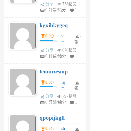
wi
分享
738點閱
w
0 評論/給分
1
sh
uq
kgxihkygeq
6
個
0.0
v
舉
分
月
m
報
前
sg
分享
670點閱
sr
0 評論/給分
1
vg
pn
tennnzesmp
6
個
0.0
fjj
舉
分
月
m
報
前
w
分享
797點閱
rs
0 評論/給分
1
uy
j
qpopijkgfl
6
個
0.0
sh
舉
分
月