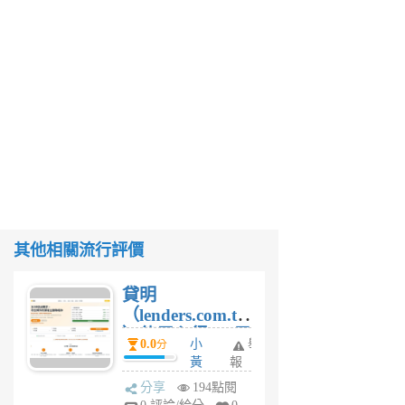
其他相關流行評價
貸明
（lenders.com.tw
）使用心得 — 民
0.0
小
舉
分
間貸款比較平台
黃
報
體驗
蜂
分享
194點閱
1