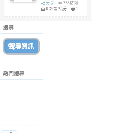
sq
分享
738點閱
fy
0 評論/給分
1
fe
6
個
搜尋
月
前
熱門搜尋