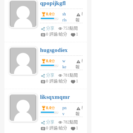
qpopijkgfl
6
個
0.0
sh
舉
分
月
rls
報
前
k
分享
753點閱
m
0 評論/給分
1
zt
g
hugsgodiex
6
個
0.0
w
舉
分
月
ke
報
前
rv
分享
781點閱
pj
0 評論/給分
1
qf
r
liksqxmqmr
6
個
0.0
pn
舉
分
月
v
報
前
wt
分享
782點閱
sv
0 評論/給分
1
jd