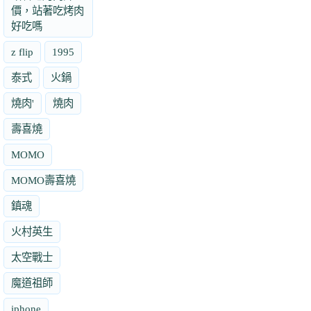
價，站著吃烤肉
好吃嗎
z flip
1995
泰式
火鍋
燒肉'
燒肉
壽喜燒
MOMO
MOMO壽喜燒
鎮魂
火村英生
太空戰士
魔道祖師
iphone