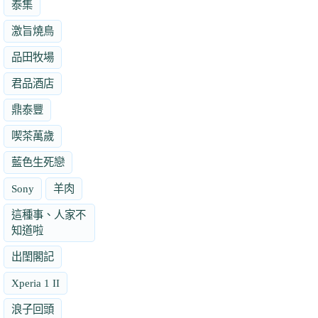
泰集
激旨燒鳥
品田牧場
君品酒店
鼎泰豐
喫茶萬歲
藍色生死戀
Sony
羊肉
這種事、人家不
知道啦
出閨閣記
Xperia 1 II
浪子回頭