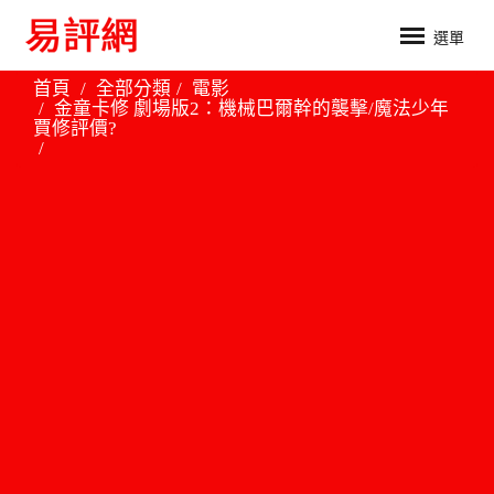
選單
首頁
全部分類
電影
金童卡修 劇場版2：機械巴爾幹的襲擊/魔法少年
賈修評價?