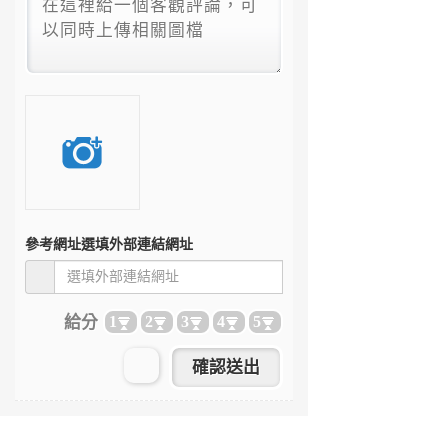
參考網址
選填外部連結網址
給分
1
2
3
4
5