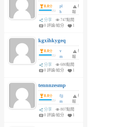
月
月
0.0
pl
舉
分
前
前
h
報
wi
分享
747點閱
w
0 評論/給分
1
sh
uq
kgxihkygeq
6
個
0.0
v
舉
分
月
m
報
前
sg
分享
680點閱
sr
0 評論/給分
1
vg
pn
tennnzesmp
6
個
0.0
fjj
舉
分
月
m
報
前
w
分享
807點閱
rs
0 評論/給分
1
uy
j