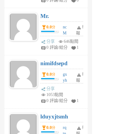
0 評論/給分
0
個
月
Mr.
前
0.0
nc
舉
分
M
報
U
分享
646點閱
F
0 評論/給分
1
C
M
nimifdsepd
U
5
0.0
gx
舉
分
個
yh
報
月
dq
前
分享
vo
1053點閱
jl
0 評論/給分
1
6
個
lduyxjtsmh
月
前
0.0
rq
舉
分
tn
報