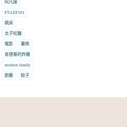
阿凡達
FT-LEF101
跳床
太子松馥
電影
薯條
肯德基的炸雞
modern family
廚藝
蚊子