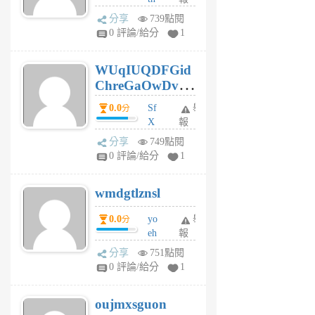
jt
分享
739點閱
gl
0 評論/給分
1
gy
6
WUqIUQDFGid
個
ChreGaOwDv
月
前
dY
0.0
Sf
舉
分
X
報
Pe
分享
749點閱
Jc
0 評論/給分
1
cf
v
wmdgtlznsl
R
P
0.0
yo
舉
分
m
eh
報
v
ld
A
分享
751點閱
gy
V
0 評論/給分
1
ik
G
6
6
oujmxsguon
個
個