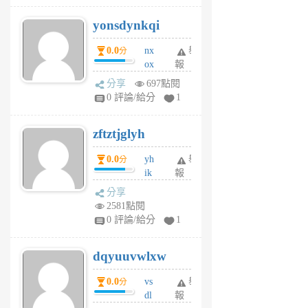
j
yonsdynkqi
6
個
0.0
nx
舉
分
月
ox
報
前
rh
分享
697點閱
pe
0 評論/給分
1
er
6
zftztjglyh
個
月
0.0
yh
舉
分
前
ik
報
s
分享
m
2581點閱
tu
0 評論/給分
1
m
s
dqyuuvwlxw
6
個
0.0
vs
舉
分
月
dl
報
前