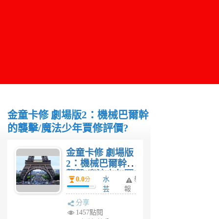
金童卡修 劇場版2：機械巴爾幹
的襲擊/魔法少年賈修評價?
金童卡修 劇場版
2：機械巴爾幹的
襲擊/魔法少年賈
0.0
水
舉
分
修評價?
芸
報
6
分享
年
1457點閱
前