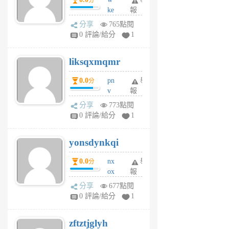
分
月
ke
報
前
rv
分享
765點閱
pj
0 評論/給分
1
qf
r
liksqxmqmr
6
個
0.0
pn
舉
分
月
v
報
前
wt
分享
773點閱
sv
0 評論/給分
1
jd
j
yonsdynkqi
6
個
0.0
nx
舉
分
月
ox
報
前
rh
分享
677點閱
pe
0 評論/給分
1
er
6
zftztjglyh
個