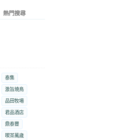
熱門搜尋
泰集
激旨燒鳥
品田牧場
君品酒店
鼎泰豐
喫茶萬歲