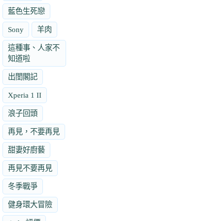
藍色生死戀
Sony
羊肉
這種事、人家不
知道啦
出閨閣記
Xperia 1 II
浪子回頭
再見，不要再見
甜妻好廚藝
再見不要再見
冬季戰爭
健身環大冒險