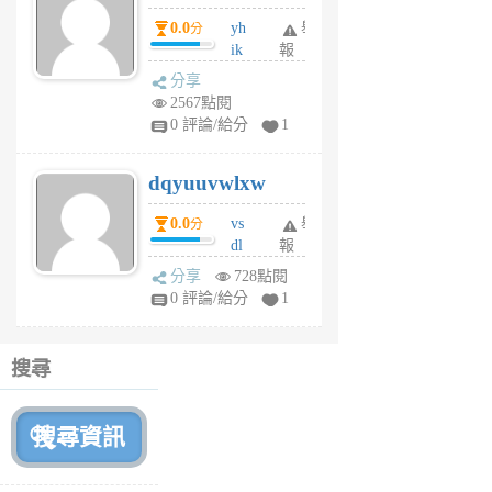
月
0.0
yh
舉
分
前
ik
報
s
分享
m
2567點閱
tu
0 評論/給分
1
m
s
dqyuuvwlxw
6
個
0.0
vs
舉
分
月
dl
報
前
sq
分享
728點閱
fy
0 評論/給分
1
fe
6
個
搜尋
月
前