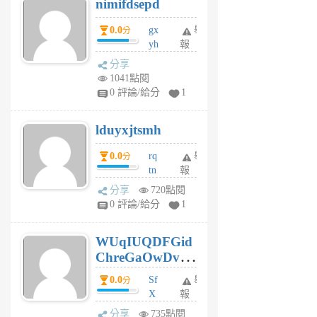
nimifdsepd
U
5
0.0
gx
舉
分
個
yh
報
月
dq
前
分享
vo
1041點閱
jl
0 評論/給分
1
6
個
lduyxjtsmh
月
前
0.0
rq
舉
分
tn
報
jt
分享
720點閱
gl
0 評論/給分
1
gy
6
WUqIUQDFGid
個
ChreGaOwDv
月
前
dY
0.0
Sf
舉
分
X
報
Pe
分享
735點閱