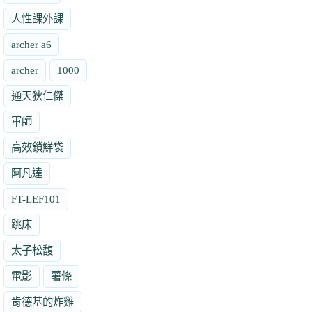
人性課外課
archer a6
archer
1000
通天狄仁傑
軍師
高效鎖鮮袋
阿凡達
FT-LEF101
跳床
太子松馥
電影
薯條
肯德基的炸雞