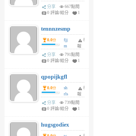
sg
分享
667點閱
sr
0 評論/給分
1
vg
pn
tennnzesmp
6
個
0.0
fjj
舉
分
月
m
報
前
w
分享
791點閱
rs
0 評論/給分
1
uy
j
qpopijkgfl
6
個
0.0
sh
舉
分
月
rls
報
前
k
分享
739點閱
m
0 評論/給分
1
zt
g
hugsgodiex
6
個
0.0
w
舉