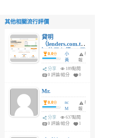
其他相關流行評價
貸明
（lenders.com.tw
）使用心得 — 民
0.0
小
舉
分
間貸款比較平台
黃
報
體驗
蜂
分享
189點閱
1
0 評論/給分
0
個
月
Mr.
前
0.0
nc
舉
分
M
報
U
分享
637點閱
F
0 評論/給分
1
C
M