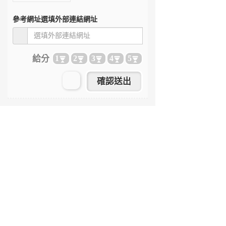
參考網址
選填外部連結網址
給分
1
2
3
4
5