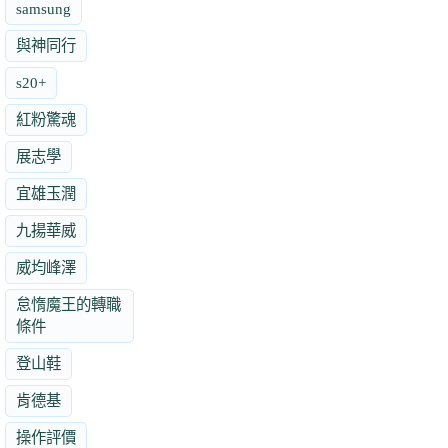
samsung
與神同行
s20+
紅粉驚魂
展志學
宜雄玉潤
九揚華威
威均峰澤
怠惰魔王的轉職
條件
登山鞋
肯德基
操作評價