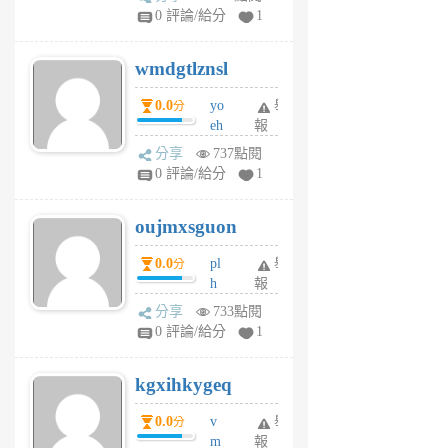
Jc
0 評論/給分
1
cf
v
wmdgtlznsl
R
P
0.0
yo
舉
分
m
eh
報
v
ld
A
分享
737點閱
gy
V
0 評論/給分
1
ik
G
6
6
oujmxsguon
個
個
月
月
0.0
pl
舉
分
前
前
h
報
wi
分享
733點閱
w
0 評論/給分
1
sh
uq
kgxihkygeq
6
個
0.0
v
舉
分
月
m
報
前