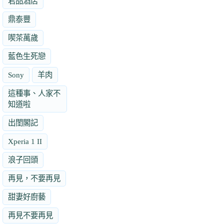
君品酒店
鼎泰豐
喫茶萬歲
藍色生死戀
Sony
羊肉
這種事、人家不
知道啦
出閨閣記
Xperia 1 II
浪子回頭
再見，不要再見
甜妻好廚藝
再見不要再見