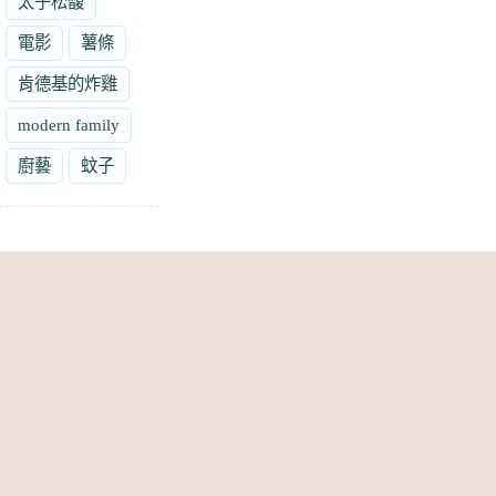
太子松馥
電影
薯條
肯德基的炸雞
modern family
廚藝
蚊子