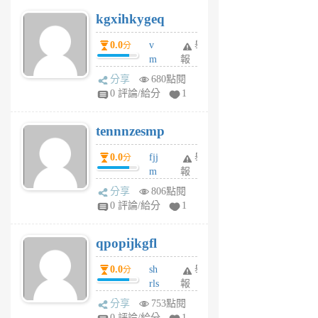
uq
kgxihkygeq
6
個
0.0
v
舉
分
月
m
報
前
sg
分享
680點閱
sr
0 評論/給分
1
vg
pn
tennnzesmp
6
個
0.0
fjj
舉
分
月
m
報
前
w
分享
806點閱
rs
0 評論/給分
1
uy
j
qpopijkgfl
6
個
0.0
sh
舉
分
月
rls
報
前
k
分享
753點閱
m
0 評論/給分
1