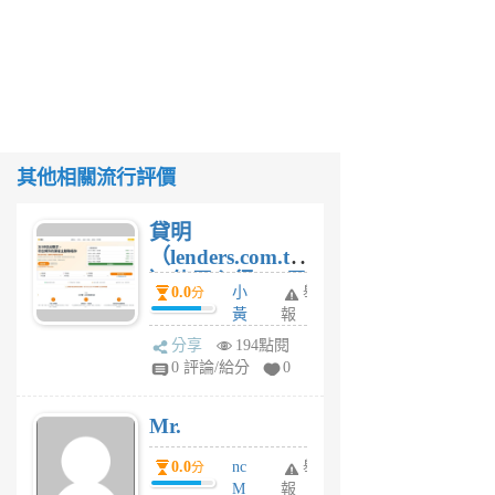
其他相關流行評價
貸明
（lenders.com.tw
）使用心得 — 民
0.0
小
舉
分
間貸款比較平台
黃
報
體驗
蜂
分享
194點閱
1
0 評論/給分
0
個
月
Mr.
前
0.0
nc
舉
分
M
報