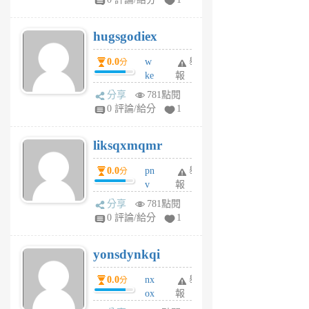
zt
g
hugsgodiex
6
個
0.0
w
舉
分
月
ke
報
前
rv
分享
781點閱
pj
0 評論/給分
1
qf
r
liksqxmqmr
6
個
0.0
pn
舉
分
月
v
報
前
wt
分享
781點閱
sv
0 評論/給分
1
jd
j
yonsdynkqi
6
個
0.0
nx
舉
分
月
ox
報
前
rh