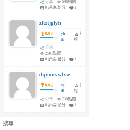
分享
696點閱
pe
0 評論/給分
1
er
6
zftztjglyh
個
月
0.0
yh
舉
分
前
ik
報
s
分享
m
2581點閱
tu
0 評論/給分
1
m
s
dqyuuvwlxw
6
個
0.0
vs
舉
分
月
dl
報
前
sq
分享
738點閱
fy
0 評論/給分
1
fe
6
個
搜尋
月