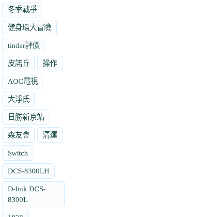
冬季戰爭
健身環大冒險
tinder評價
皮諾丘
操作
AOC電視
大淨氏
日勝新京站
森友會
清運
Switch
DCS-8300LH
D-link DCS-
8300L