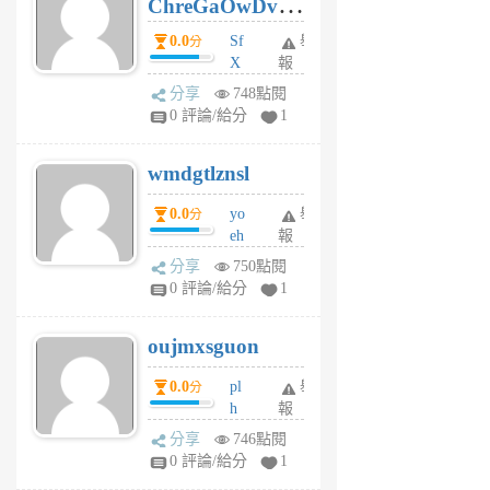
ChreGaOwDv
月
前
dY
0.0
Sf
舉
分
X
報
Pe
分享
748點閱
Jc
0 評論/給分
1
cf
v
wmdgtlznsl
R
P
0.0
yo
舉
分
m
eh
報
v
ld
A
分享
750點閱
gy
V
0 評論/給分
1
ik
G
6
6
oujmxsguon
個
個
月
月
0.0
pl
舉
分
前
前
h
報
wi
分享
746點閱
w
0 評論/給分
1
sh