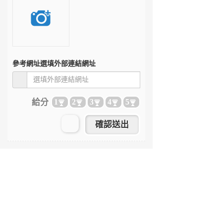
參考網址
選填外部連結網址
給分
1
2
3
4
5