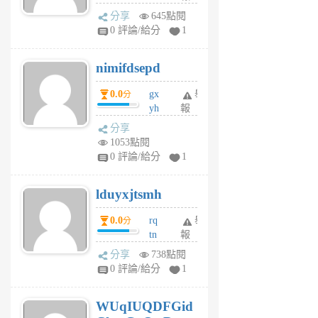
U
分享
645點閱
F
0 評論/給分
1
C
M
nimifdsepd
U
5
0.0
gx
舉
分
個
yh
報
月
dq
前
分享
vo
1053點閱
jl
0 評論/給分
1
6
個
lduyxjtsmh
月
前
0.0
rq
舉
分
tn
報
jt
分享
738點閱
gl
0 評論/給分
1
gy
6
WUqIUQDFGid
個