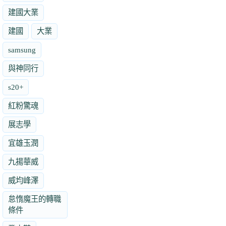
建國大業
建國
大業
samsung
與神同行
s20+
紅粉驚魂
展志學
宜雄玉潤
九揚華威
威均峰澤
怠惰魔王的轉職
條件