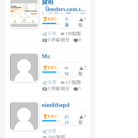
貸明
（lenders.com.tw
）使用心得 — 民
0.0
小
舉
分
間貸款比較平台
黃
報
體驗
蜂
分享
189點閱
1
0 評論/給分
0
個
月
Mr.
前
0.0
nc
舉
分
M
報
U
分享
637點閱
F
0 評論/給分
1
C
M
nimifdsepd
U
5
0.0
gx
舉
分
個
yh
報
月
dq
前
分享
vo
1041點閱