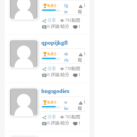
個
0.0
fjj
舉
分
月
m
報
前
w
分享
791點閱
rs
0 評論/給分
1
uy
j
qpopijkgfl
6
個
0.0
sh
舉
分
月
rls
報
前
k
分享
739點閱
m
0 評論/給分
1
zt
g
hugsgodiex
6
個
0.0
w
舉
分
月
ke
報
前
rv
分享
765點閱
pj
0 評論/給分
1
qf
r