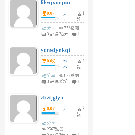
liksqxmqmr
6
個
0.0
pn
舉
分
月
v
報
前
wt
分享
773點閱
sv
0 評論/給分
1
jd
j
yonsdynkqi
6
個
0.0
nx
舉
分
月
ox
報
前
rh
分享
677點閱
pe
0 評論/給分
1
er
6
zftztjglyh
個
月
0.0
yh
舉
分
前
ik
報
s
分享
m
2567點閱
tu