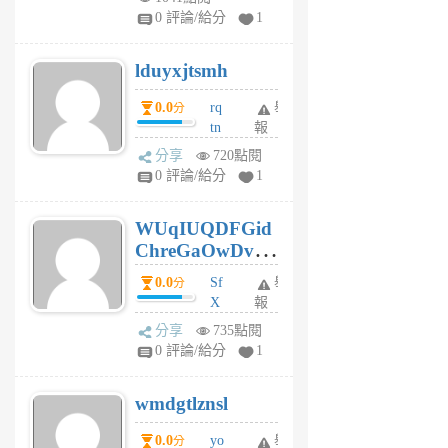
jl
0 評論/給分
1
6
個
lduyxjtsmh
月
前
0.0
rq
舉
分
tn
報
jt
分享
720點閱
gl
0 評論/給分
1
gy
6
WUqIUQDFGid
個
ChreGaOwDv
月
前
dY
0.0
Sf
舉
分
X
報
Pe
分享
735點閱
Jc
0 評論/給分
1
cf
v
wmdgtlznsl
R
P
0.0
yo
舉
分
m