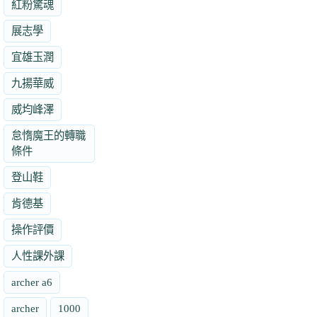
紅粉驚魂
展志學
宜雄玉潤
九揚華威
威均峰澤
怠惰魔王的轉職
條件
登山鞋
肯德基
操作評價
人性課外課
archer a6
archer
1000