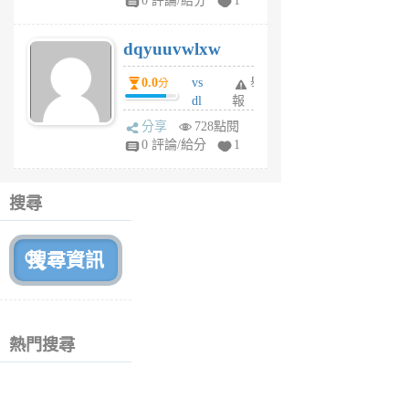
0 評論/給分
1
m
s
dqyuuvwlxw
6
個
0.0
vs
舉
分
月
dl
報
前
sq
分享
728點閱
fy
0 評論/給分
1
fe
6
個
搜尋
月
前
熱門搜尋