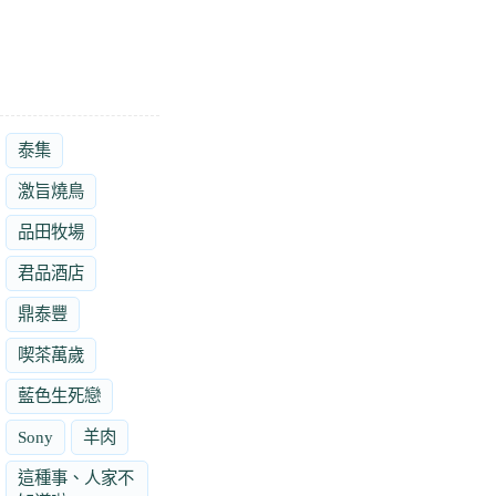
泰集
激旨燒鳥
品田牧場
君品酒店
鼎泰豐
喫茶萬歲
藍色生死戀
Sony
羊肉
這種事、人家不