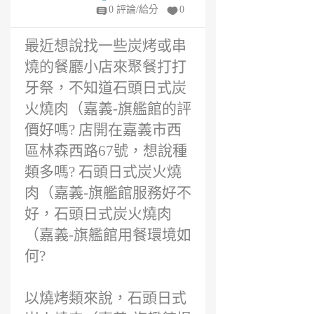
6
0 評論/給分
0
年
前
最近想說找一些炭烤或串
燒的餐廳小店來聚餐打打
牙祭，不知道石頭日式炭
火燒肉（嘉義-旗艦館的評
價好嗎? 店開在嘉義市西
區林森西路67號，想說種
類多嗎? 石頭日式炭火燒
肉（嘉義-旗艦館服務好不
好，石頭日式炭火燒肉
（嘉義-旗艦館用餐環境如
何?
以燒烤類來說，石頭日式