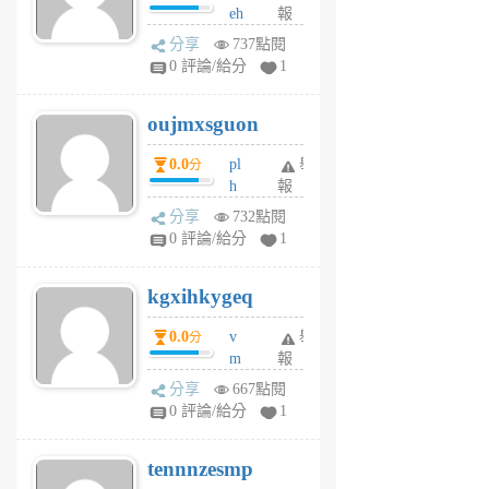
eh
報
v
ld
A
分享
737點閱
gy
V
0 評論/給分
1
ik
G
6
6
oujmxsguon
個
個
月
月
0.0
pl
舉
分
前
前
h
報
wi
分享
732點閱
w
0 評論/給分
1
sh
uq
kgxihkygeq
6
個
0.0
v
舉
分
月
m
報
前
sg
分享
667點閱
sr
0 評論/給分
1
vg
pn
tennnzesmp
6