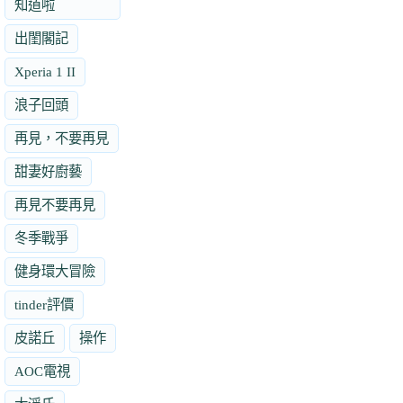
知道啦
出閨閣記
Xperia 1 II
浪子回頭
再見，不要再見
甜妻好廚藝
再見不要再見
冬季戰爭
健身環大冒險
tinder評價
皮諾丘
操作
AOC電視