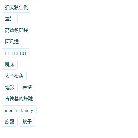
通天狄仁傑
軍師
高效鎖鮮袋
阿凡達
FT-LEF101
跳床
太子松馥
電影
薯條
肯德基的炸雞
modern family
廚藝
蚊子