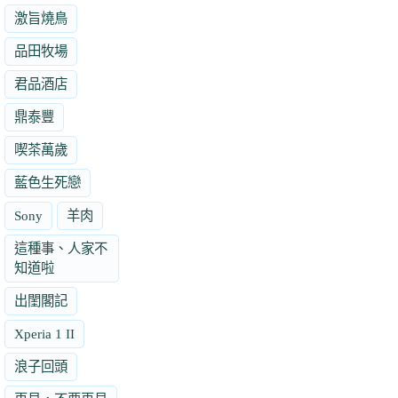
激旨燒鳥
品田牧場
君品酒店
鼎泰豐
喫茶萬歲
藍色生死戀
Sony
羊肉
這種事、人家不
知道啦
出閨閣記
Xperia 1 II
浪子回頭