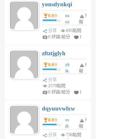
yonsdynkqi
6
個
0.0
nx
舉
分
月
ox
報
前
rh
分享
695點閱
pe
0 評論/給分
1
er
6
zftztjglyh
個
月
0.0
yh
舉
分
前
ik
報
s
分享
m
2579點閱
tu
0 評論/給分
1
m
s
dqyuuvwlxw
6
個
0.0
vs
舉
分
月
dl
報
前
sq
分享
736點閱
fy