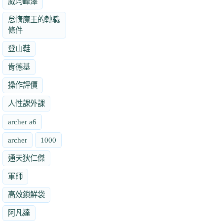
威均峰澤
怠惰魔王的轉職
條件
登山鞋
肯德基
操作評價
人性課外課
archer a6
archer
1000
通天狄仁傑
軍師
高效鎖鮮袋
阿凡達