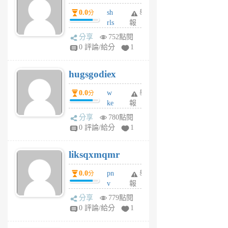
個
0.0
sh
舉
分
月
rls
報
前
k
分享
752點閱
m
0 評論/給分
1
zt
g
hugsgodiex
6
個
0.0
w
舉
分
月
ke
報
前
rv
分享
780點閱
pj
0 評論/給分
1
qf
r
liksqxmqmr
6
個
0.0
pn
舉
分
月
v
報
前
wt
分享
779點閱
sv
0 評論/給分
1
jd
j