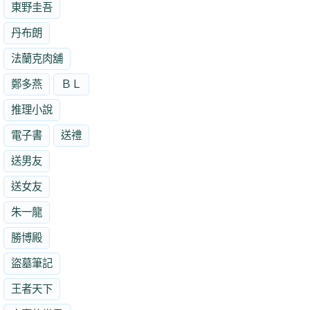
東野圭吾
丹布朗
法蘭克肉舖
鄭多燕
ＢＬ
推理小說
電子書
送禮
送男友
送女友
朱一龍
勝博殿
盜墓筆記
王者天下