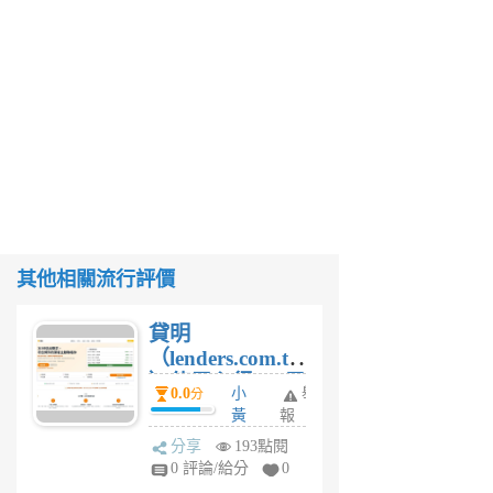
其他相關流行評價
貸明
（lenders.com.tw
）使用心得 — 民
0.0
小
舉
分
間貸款比較平台
黃
報
體驗
蜂
分享
193點閱
1
0 評論/給分
0
個