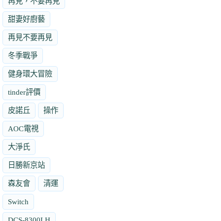
再見，不要再見
甜妻好廚藝
再見不要再見
冬季戰爭
健身環大冒險
tinder評價
皮諾丘
操作
AOC電視
大淨氏
日勝新京站
森友會
清運
Switch
DCS-8300LH