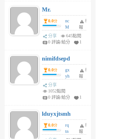
月
Mr.
前
0.0
nc
舉
分
M
報
U
分享
645點閱
F
0 評論/給分
1
C
M
nimifdsepd
U
5
0.0
gx
舉
分
個
yh
報
月
dq
前
分享
vo
1052點閱
jl
0 評論/給分
1
6
個
lduyxjtsmh
月
前
0.0
rq
舉
分
tn
報
jt