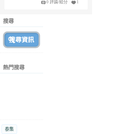
0 評論/給分
1
fe
6
個
搜尋
月
前
熱門搜尋
泰集