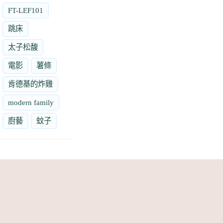
FT-LEF101
跳床
太子松馥
電影
薯條
肯德基的炸雞
modern family
廚藝
蚊子