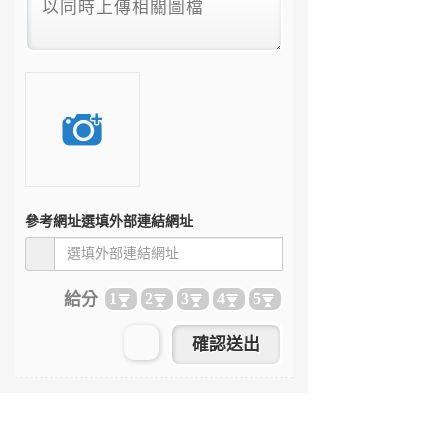
參考網址
選填外部連結網址
給分
1
2
3
4
5