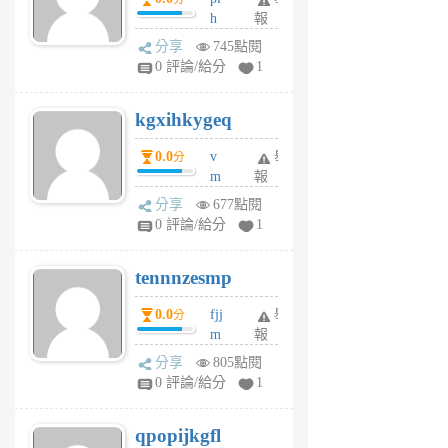
前
前
h
報
wi
分享
745點閱
w
0 評論/給分
1
sh
uq
kgxihkygeq
6
個
0.0
v
舉
分
月
m
報
前
sg
分享
677點閱
sr
0 評論/給分
1
vg
pn
tennnzesmp
6
個
0.0
fjj
舉
分
月
m
報
前
w
分享
805點閱
rs
0 評論/給分
1
uy
j
qpopijkgfl
6