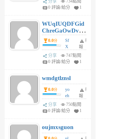
分享
734點閱
gl
0 評論/給分
1
gy
6
WUqIUQDFGid
個
ChreGaOwDv
月
前
dY
0.0
Sf
舉
分
X
報
Pe
分享
747點閱
Jc
0 評論/給分
1
cf
v
wmdgtlznsl
R
P
0.0
yo
舉
分
m
eh
報
v
ld
A
分享
750點閱
gy
V
0 評論/給分
1
ik
G
6
6
oujmxsguon
個
個
月
月
0.0
pl
舉
分