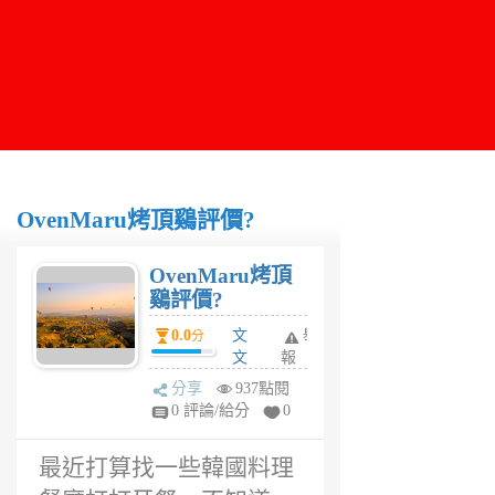
OvenMaru烤頂鷄評價?
OvenMaru烤頂
鷄評價?
0.0
文
舉
分
文
報
6
分享
937點閱
年
0 評論/給分
0
前
最近打算找一些韓國料理