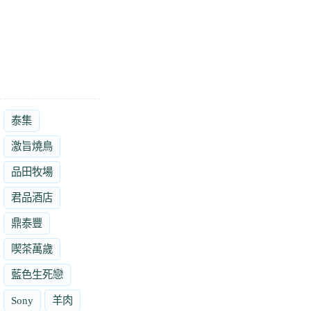
泰集
激旨燒鳥
品田牧場
君品酒店
鼎泰豐
喫茶萬歲
藍色生死戀
Sony
羊肉