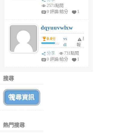
m
2571點閱
tu
0 評論/給分
1
m
s
dqyuuvwlxw
6
個
0.0
vs
舉
分
月
dl
報
前
sq
分享
731點閱
fy
0 評論/給分
1
fe
6
個
搜尋
月
前
熱門搜尋