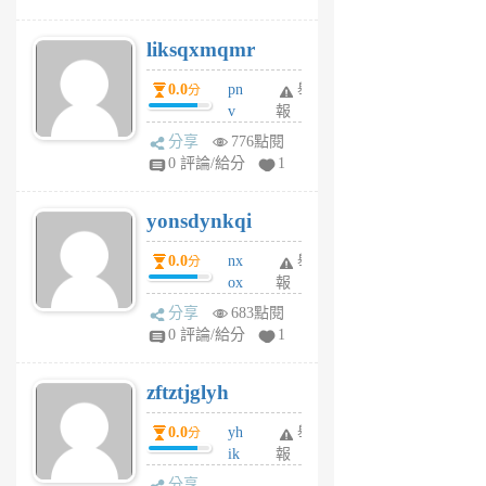
qf
r
liksqxmqmr
6
個
0.0
pn
舉
分
月
v
報
前
wt
分享
776點閱
sv
0 評論/給分
1
jd
j
yonsdynkqi
6
個
0.0
nx
舉
分
月
ox
報
前
rh
分享
683點閱
pe
0 評論/給分
1
er
6
zftztjglyh
個
月
0.0
yh
舉
分
前
ik
報
s
分享