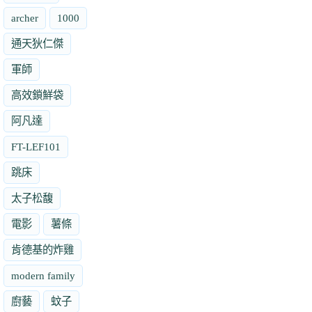
archer
1000
通天狄仁傑
軍師
高效鎖鮮袋
阿凡達
FT-LEF101
跳床
太子松馥
電影
薯條
肯德基的炸雞
modern family
廚藝
蚊子