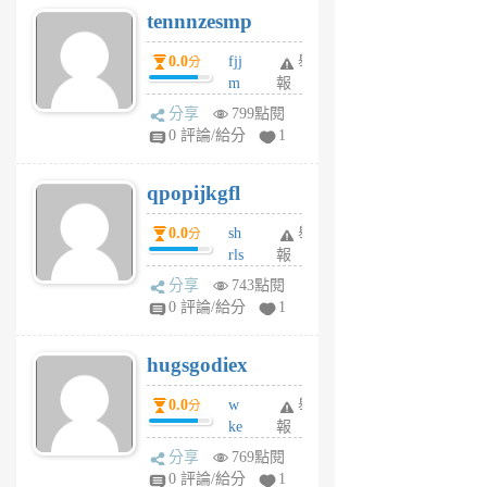
tennnzesmp
6
個
0.0
fjj
舉
分
月
m
報
前
w
分享
799點閱
rs
0 評論/給分
1
uy
j
qpopijkgfl
6
個
0.0
sh
舉
分
月
rls
報
前
k
分享
743點閱
m
0 評論/給分
1
zt
g
hugsgodiex
6
個
0.0
w
舉
分
月
ke
報
前
rv
分享
769點閱
pj
0 評論/給分
1