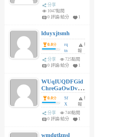
dq
前
分享
vo
1047點閱
jl
0 評論/給分
1
6
個
lduyxjtsmh
月
前
0.0
rq
舉
分
tn
報
jt
分享
725點閱
gl
0 評論/給分
1
gy
6
WUqIUQDFGid
個
ChreGaOwDv
月
前
dY
0.0
Sf
舉
分
X
報
Pe
分享
740點閱
Jc
0 評論/給分
1
cf
v
wmdgtlznsl
R