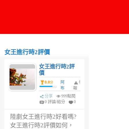
女王進行時2評價
女王進行時2評
價
0.0
阿
舉
分
布
報
6
分享
999點閱
年
0 評論/給分
0
前
陸劇女王進行時2好看嗎?
女王進行時2評價如何，