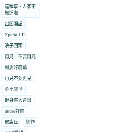
這種事、人家不
知道啦
出閨閣記
Xperia 1 II
浪子回頭
再見，不要再見
甜妻好廚藝
再見不要再見
冬季戰爭
健身環大冒險
tinder評價
皮諾丘
操作