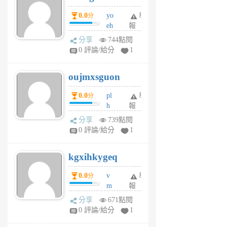
P
0.0
yo
舉
分
m
eh
報
v
ld
A
分享
744點閱
gy
V
0 評論/給分
1
ik
G
6
6
oujmxsguon
個
個
月
月
0.0
pl
舉
分
前
前
h
報
wi
分享
739點閱
w
0 評論/給分
1
sh
uq
kgxihkygeq
6
個
0.0
v
舉
分
月
m
報
前
sg
分享
671點閱
sr
0 評論/給分
1
vg
pn