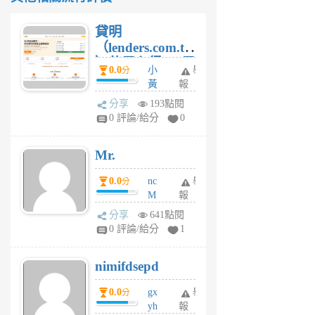
貸明
（lenders.com.tw
）使用心得 — 民
0.0
小
舉
分
間貸款比較平台
黃
報
體驗
蜂
分享
193點閱
1
0 評論/給分
0
個
月
Mr.
前
0.0
nc
舉
分
M
報
U
分享
641點閱
F
0 評論/給分
1
C
M
nimifdsepd
U
5
0.0
gx
舉
分
個
yh
報
月