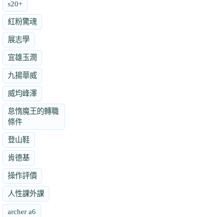
s20+
紅粉驚魂
展志學
宜雄玉潤
九揚華威
威均峰澤
怠惰魔王的轉職
條件
登山鞋
肯德基
操作評價
人性課外課
archer a6