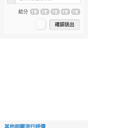
給分
1
2
3
4
5
其他相關流行評價