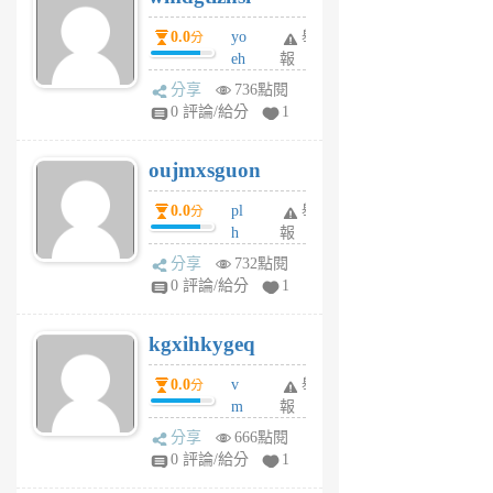
P
0.0
yo
舉
分
m
eh
報
v
ld
A
分享
736點閱
gy
V
0 評論/給分
1
ik
G
6
6
oujmxsguon
個
個
月
月
0.0
pl
舉
分
前
前
h
報
wi
分享
732點閱
w
0 評論/給分
1
sh
uq
kgxihkygeq
6
個
0.0
v
舉
分
月
m
報
前
sg
分享
666點閱
sr
0 評論/給分
1
vg