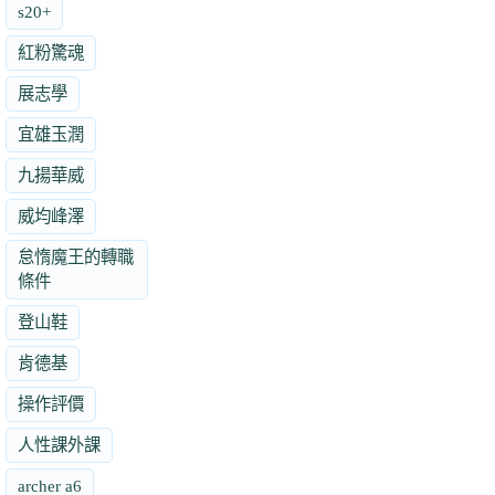
s20+
紅粉驚魂
展志學
宜雄玉潤
九揚華威
威均峰澤
怠惰魔王的轉職
條件
登山鞋
肯德基
操作評價
人性課外課
archer a6