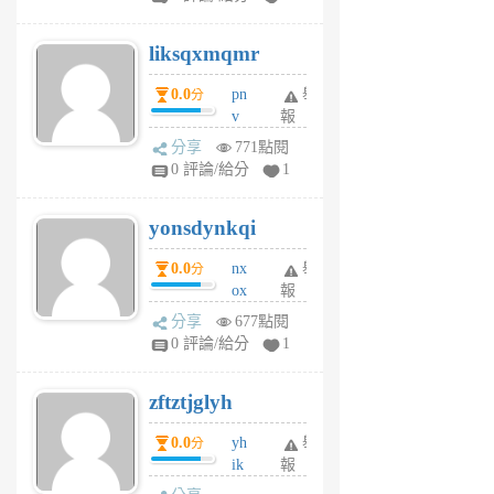
qf
r
liksqxmqmr
6
個
0.0
pn
舉
分
月
v
報
前
wt
分享
771點閱
sv
0 評論/給分
1
jd
j
yonsdynkqi
6
個
0.0
nx
舉
分
月
ox
報
前
rh
分享
677點閱
pe
0 評論/給分
1
er
6
zftztjglyh
個
月
0.0
yh
舉
分
前
ik
報
s