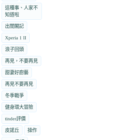
這種事、人家不
知道啦
出閨閣記
Xperia 1 II
浪子回頭
再見，不要再見
甜妻好廚藝
再見不要再見
冬季戰爭
健身環大冒險
tinder評價
皮諾丘
操作