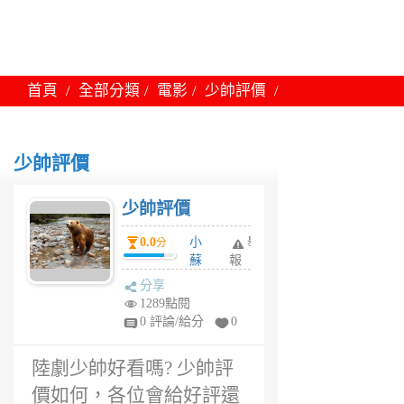
首頁
全部分類
電影
少帥評價
少帥評價
少帥評價
0.0
小
舉
分
蘇
報
6
分享
年
1289點閱
前
0 評論/給分
0
陸劇少帥好看嗎? 少帥評
價如何，各位會給好評還