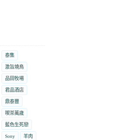
泰集
激旨燒鳥
品田牧場
君品酒店
鼎泰豐
喫茶萬歲
藍色生死戀
Sony
羊肉