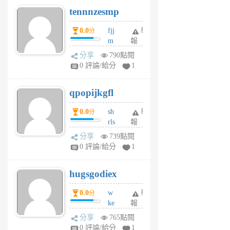
pn
tennnzesmp
6
個
0.0
fjj
舉
分
月
m
報
前
w
分享
790點閱
rs
0 評論/給分
1
uy
j
qpopijkgfl
6
個
0.0
sh
舉
分
月
rls
報
前
k
分享
739點閱
m
0 評論/給分
1
zt
g
hugsgodiex
6
個
0.0
w
舉
分
月
ke
報
前
rv
分享
765點閱
pj
0 評論/給分
1