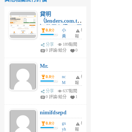
貸明
（lenders.com.tw
）使用心得 — 民
0.0
小
舉
分
間貸款比較平台
黃
報
體驗
蜂
分享
189點閱
4
0 評論/給分
0
星
期
Mr.
前
0.0
nc
舉
分
M
報
U
分享
637點閱
F
0 評論/給分
1
C
M
nimifdsepd
U
5
0.0
gx
舉
分
個
yh
報
月