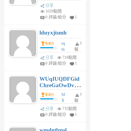
dq
前
分享
vo
1039點閱
jl
0 評論/給分
1
6
個
lduyxjtsmh
月
前
0.0
rq
舉
分
tn
報
jt
分享
718點閱
gl
0 評論/給分
1
gy
6
WUqIUQDFGid
個
ChreGaOwDv
月
前
dY
0.0
Sf
舉
分
X
報
Pe
分享
735點閱
Jc
0 評論/給分
1
cf
v
wmdgtlznsl
R