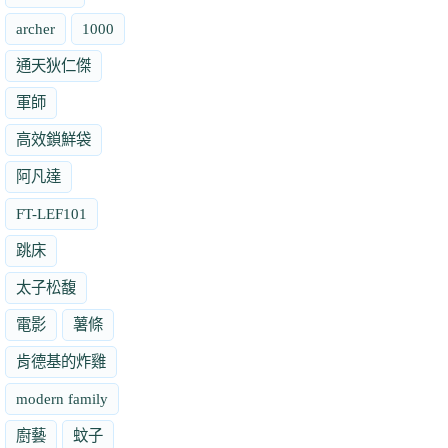
archer
1000
通天狄仁傑
軍師
高效鎖鮮袋
阿凡達
FT-LEF101
跳床
太子松馥
電影
薯條
肯德基的炸雞
modern family
廚藝
蚊子