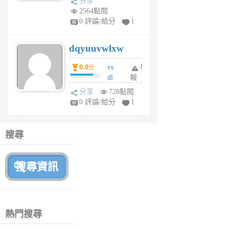
分享
m
2564點閱
tu
0 評論/給分
1
m
s
dqyuuvwlxw
6
個
0.0
vs
舉
分
月
dl
報
前
sq
分享
728點閱
fy
0 評論/給分
1
fe
6
個
搜尋
月
前
熱門搜尋