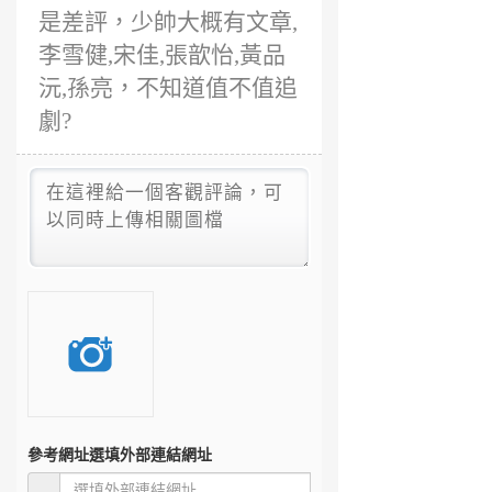
是差評，少帥大概有文章,
李雪健,宋佳,張歆怡,黃品
沅,孫亮，不知道值不值追
劇?
參考網址
選填外部連結網址