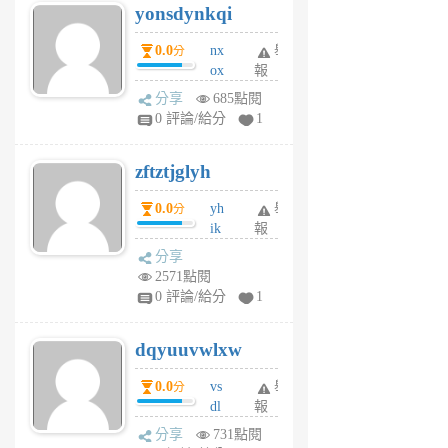
yonsdynkqi
6
個
0.0
nx
舉
分
月
ox
報
前
rh
分享
685點閱
pe
0 評論/給分
1
er
6
zftztjglyh
個
月
0.0
yh
舉
分
前
ik
報
s
分享
m
2571點閱
tu
0 評論/給分
1
m
s
dqyuuvwlxw
6
個
0.0
vs
舉
分
月
dl
報
前
sq
分享
731點閱
fy