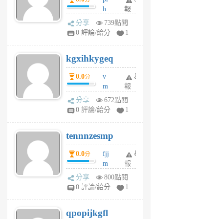
前
前
h
報
wi
分享
739點閱
w
0 評論/給分
1
sh
uq
kgxihkygeq
6
個
0.0
v
舉
分
月
m
報
前
sg
分享
672點閱
sr
0 評論/給分
1
vg
pn
tennnzesmp
6
個
0.0
fjj
舉
分
月
m
報
前
w
分享
800點閱
rs
0 評論/給分
1
uy
j
qpopijkgfl
6