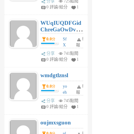
分享
725點閱
gl
0 評論/給分
1
gy
6
WUqIUQDFGid
個
ChreGaOwDv
月
前
dY
0.0
Sf
舉
分
X
報
Pe
分享
741點閱
Jc
0 評論/給分
1
cf
v
wmdgtlznsl
R
P
0.0
yo
舉
分
m
eh
報
v
ld
A
分享
745點閱
gy
V
0 評論/給分
1
ik
G
6
6
oujmxsguon
個
個
月
月
0.0
pl
舉
分