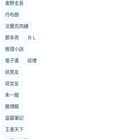
東野圭吾
丹布朗
法蘭克肉舖
鄭多燕
ＢＬ
推理小說
電子書
送禮
送男友
送女友
朱一龍
勝博殿
盜墓筆記
王者天下