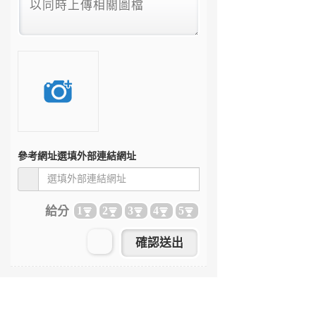
參考網址
選填外部連結網址
給分
1
2
3
4
5