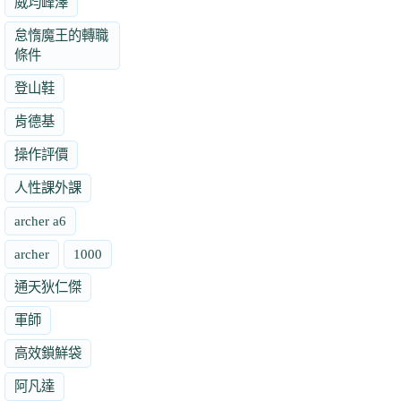
威均峰澤
怠惰魔王的轉職
條件
登山鞋
肯德基
操作評價
人性課外課
archer a6
archer
1000
通天狄仁傑
軍師
高效鎖鮮袋
阿凡達