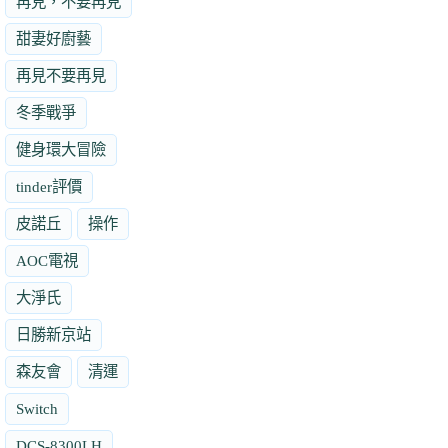
再見，不要再見
甜妻好廚藝
再見不要再見
冬季戰爭
健身環大冒險
tinder評價
皮諾丘
操作
AOC電視
大淨氏
日勝新京站
森友會
清運
Switch
DCS-8300LH