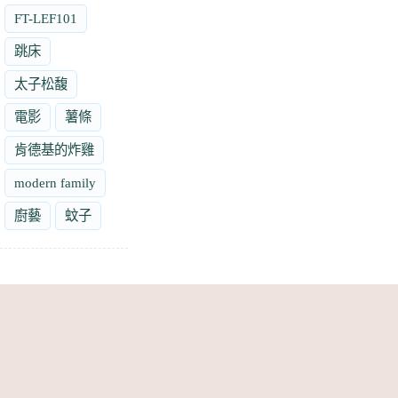
FT-LEF101
跳床
太子松馥
電影
薯條
肯德基的炸雞
modern family
廚藝
蚊子