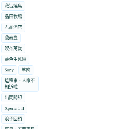
激旨燒鳥
品田牧場
君品酒店
鼎泰豐
喫茶萬歲
藍色生死戀
Sony
羊肉
這種事、人家不
知道啦
出閨閣記
Xperia 1 II
浪子回頭