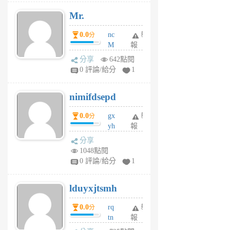
月
Mr.
前
0.0
nc
舉
分
M
報
U
分享
642點閱
F
0 評論/給分
1
C
M
nimifdsepd
U
5
0.0
gx
舉
分
個
yh
報
月
dq
前
分享
vo
1048點閱
jl
0 評論/給分
1
6
個
lduyxjtsmh
月
前
0.0
rq
舉
分
tn
報
jt