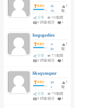
個
0.0
sh
舉
分
月
rls
報
前
k
分享
743點閱
m
0 評論/給分
1
zt
g
hugsgodiex
6
個
0.0
w
舉
分
月
ke
報
前
rv
分享
771點閱
pj
0 評論/給分
1
qf
r
liksqxmqmr
6
個
0.0
pn
舉
分
月
v
報
前
wt
分享
776點閱
sv
0 評論/給分
1
jd
j