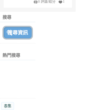
0 評論/給分
1
fe
6
個
搜尋
月
前
熱門搜尋
泰集