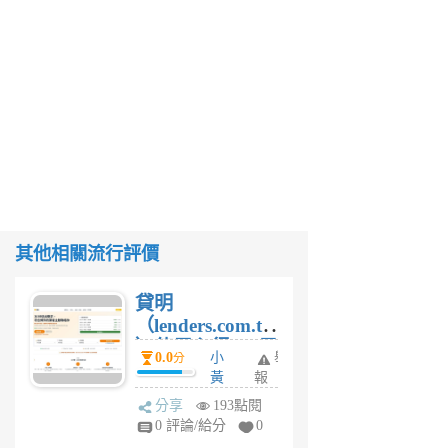
其他相關流行評價
貸明
（lenders.com.tw
）使用心得 — 民
0.0
小
舉
分
間貸款比較平台
黃
報
體驗
蜂
分享
193點閱
1
0 評論/給分
0
個