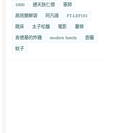
1000
通天狄仁傑
軍師
高效鎖鮮袋
阿凡達
FT-LEF101
跳床
太子松馥
電影
薯條
肯德基的炸雞
modern family
廚藝
蚊子