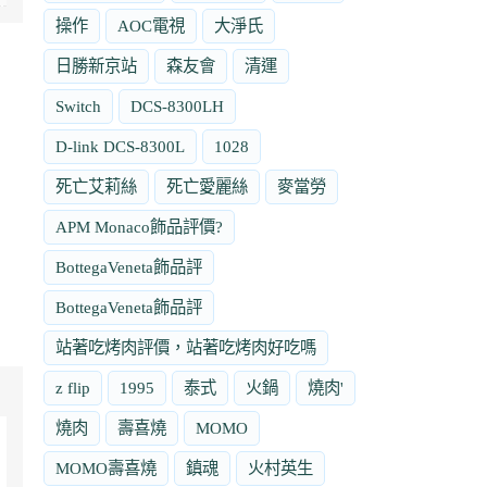
操作
AOC電視
大淨氏
日勝新京站
森友會
清運
Switch
DCS-8300LH
D-link DCS-8300L
1028
死亡艾莉絲
死亡愛麗絲
麥當勞
APM Monaco飾品評價?
BottegaVeneta飾品評
BottegaVeneta飾品評
站著吃烤肉評價，站著吃烤肉好吃嗎
z flip
1995
泰式
火鍋
燒肉'
燒肉
壽喜燒
MOMO
MOMO壽喜燒
鎮魂
火村英生