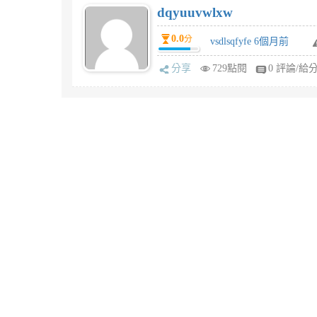
dqyuuvwlxw
0.0
分
vsdlsqfyfe 6個月前
分享
729點閱
0 評論/給