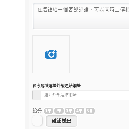
參考網址
選填外部連結網址
給分
1
2
3
4
5