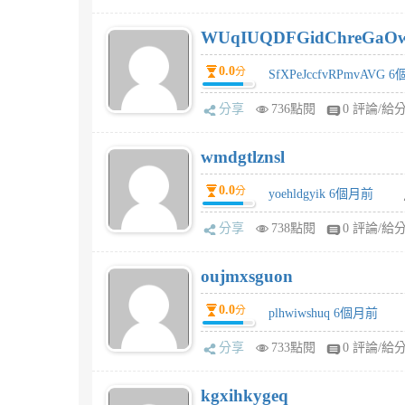
WUqIUQDFGidChreGaO
0.0
分
SfXPeJccfvRPmvAVG 
分享
736點閱
0 評論/給
wmdgtlznsl
0.0
分
yoehldgyik 6個月前
分享
738點閱
0 評論/給
oujmxsguon
0.0
分
plhwiwshuq 6個月前
分享
733點閱
0 評論/給
kgxihkygeq