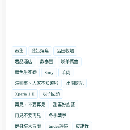
泰集
激旨燒鳥
品田牧場
君品酒店
鼎泰豐
喫茶萬歲
藍色生死戀
Sony
羊肉
這種事、人家不知道啦
出閨閣記
Xperia 1 II
浪子回頭
再見，不要再見
甜妻好廚藝
再見不要再見
冬季戰爭
健身環大冒險
tinder評價
皮諾丘