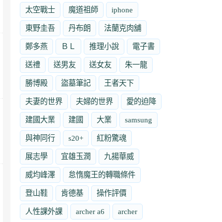
太空戰士
魔道祖師
iphone
東野圭吾
丹布朗
法蘭克肉舖
鄭多燕
ＢＬ
推理小說
電子書
送禮
送男友
送女友
朱一龍
勝博殿
盜墓筆記
王者天下
夫妻的世界
夫婦的世界
愛的迫降
建國大業
建國
大業
samsung
與神同行
s20+
紅粉驚魂
展志學
宜雄玉潤
九揚華威
威均峰澤
怠惰魔王的轉職條件
登山鞋
肯德基
操作評價
人性課外課
archer a6
archer