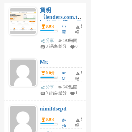
貸明
（lenders.com.tw
）使用心得 — 民
0.0
小
舉
分
間貸款比較平台
黃
報
體驗
蜂
分享
193點閱
1
0 評論/給分
0
個
月
Mr.
前
0.0
nc
舉
分
M
報
U
分享
642點閱
F
0 評論/給分
1
C
M
nimifdsepd
U
5
0.0
gx
舉
分
個
yh
報
月
dq
前