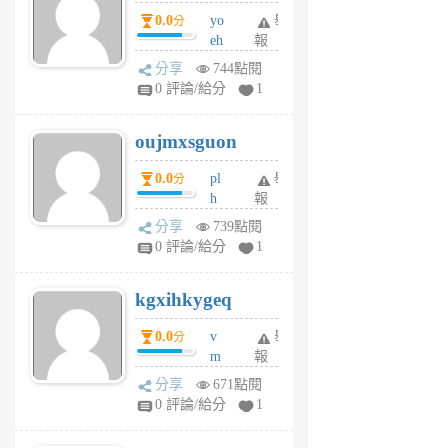
P
0.0
yo
舉
分
m
eh
報
v
ld
A
分享
744點閱
gy
V
0 評論/給分
1
ik
G
6
6
oujmxsguon
個
個
月
月
0.0
pl
舉
分
前
前
h
報
wi
分享
739點閱
w
0 評論/給分
1
sh
uq
kgxihkygeq
6
個
0.0
v
舉
分
月
m
報
前
sg
分享
671點閱
sr
0 評論/給分
1
vg
pn