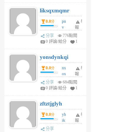
r
liksqxmqmr
6
個
0.0
pn
舉
分
月
v
報
前
wt
分享
776點閱
sv
0 評論/給分
1
jd
j
yonsdynkqi
6
個
0.0
nx
舉
分
月
ox
報
前
rh
分享
684點閱
pe
0 評論/給分
1
er
6
zftztjglyh
個
月
0.0
yh
舉
分
前
ik
報
s
分享