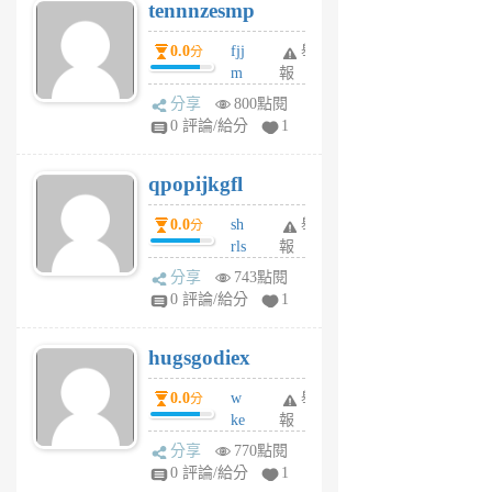
tennnzesmp
6
個
0.0
fjj
舉
分
月
m
報
前
w
分享
800點閱
rs
0 評論/給分
1
uy
j
qpopijkgfl
6
個
0.0
sh
舉
分
月
rls
報
前
k
分享
743點閱
m
0 評論/給分
1
zt
g
hugsgodiex
6
個
0.0
w
舉
分
月
ke
報
前
rv
分享
770點閱
pj
0 評論/給分
1
qf