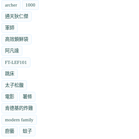
archer
1000
通天狄仁傑
軍師
高效鎖鮮袋
阿凡達
FT-LEF101
跳床
太子松馥
電影
薯條
肯德基的炸雞
modern family
廚藝
蚊子