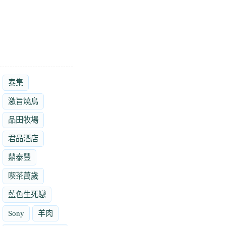
泰集
激旨燒鳥
品田牧場
君品酒店
鼎泰豐
喫茶萬歲
藍色生死戀
Sony
羊肉