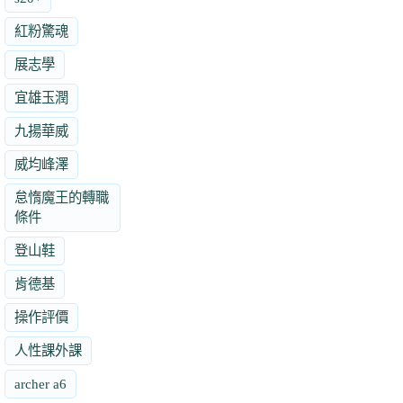
紅粉驚魂
展志學
宜雄玉潤
九揚華威
威均峰澤
怠惰魔王的轉職
條件
登山鞋
肯德基
操作評價
人性課外課
archer a6