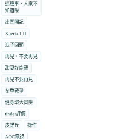
這種事、人家不
知道啦
出閨閣記
Xperia 1 II
浪子回頭
再見，不要再見
甜妻好廚藝
再見不要再見
冬季戰爭
健身環大冒險
tinder評價
皮諾丘
操作
AOC電視