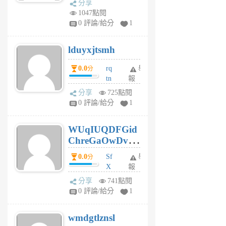
分享
vo
1047點閱
jl
0 評論/給分
1
6
個
lduyxjtsmh
月
前
0.0
rq
舉
分
tn
報
jt
分享
725點閱
gl
0 評論/給分
1
gy
6
WUqIUQDFGid
個
ChreGaOwDv
月
前
dY
0.0
Sf
舉
分
X
報
Pe
分享
741點閱
Jc
0 評論/給分
1
cf
v
wmdgtlznsl
R