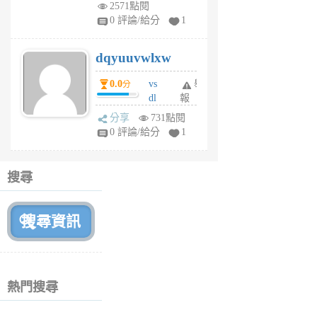
m
2571點閱
tu
0 評論/給分
1
m
s
dqyuuvwlxw
6
個
0.0
vs
舉
分
月
dl
報
前
sq
分享
731點閱
fy
0 評論/給分
1
fe
6
個
搜尋
月
前
熱門搜尋