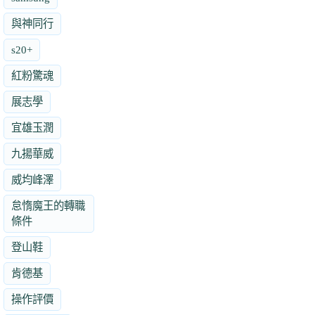
與神同行
s20+
紅粉驚魂
展志學
宜雄玉潤
九揚華威
威均峰澤
怠惰魔王的轉職
條件
登山鞋
肯德基
操作評價