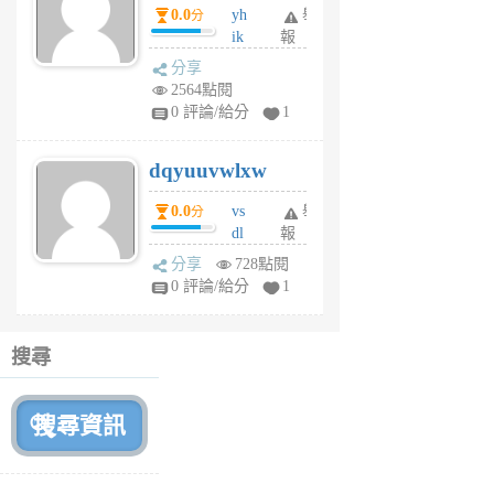
0.0
yh
舉
分
前
ik
報
s
分享
m
2564點閱
tu
0 評論/給分
1
m
s
dqyuuvwlxw
6
個
0.0
vs
舉
分
月
dl
報
前
sq
分享
728點閱
fy
0 評論/給分
1
fe
6
個
搜尋
月
前