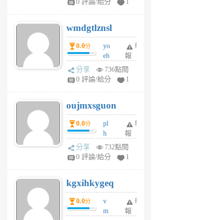
0 評論/給分
1
cf
v
wmdgtlznsl
R
P
0.0
yo
舉
分
m
eh
報
v
ld
A
分享
736點閱
gy
V
0 評論/給分
1
ik
G
6
6
oujmxsguon
個
個
月
月
0.0
pl
舉
分
前
前
h
報
wi
分享
732點閱
w
0 評論/給分
1
sh
uq
kgxihkygeq
6
個
0.0
v
舉
分
月
m
報
前