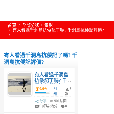
首頁
全部分類
電影
有人看過千洞島抗倭記了嗎? 千洞島抗倭記評價?
有人看過千洞島抗倭記了嗎? 千
洞島抗倭記評價?
有人看過千洞島
抗倭記了嗎? 千
洞島抗倭記評
0.0
阿
舉
分
價?
翔
報
6
分享
901點閱
年
0 評論/給分
0
前