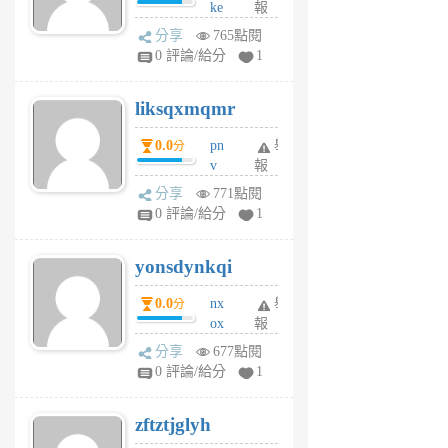
ke
報
前
rv
分享
765點閱
pj
0 評論/給分
1
qf
r
liksqxmqmr
6
個
0.0
pn
舉
分
月
v
報
前
wt
分享
771點閱
sv
0 評論/給分
1
jd
j
yonsdynkqi
6
個
0.0
nx
舉
分
月
ox
報
前
rh
分享
677點閱
pe
0 評論/給分
1
er
6
zftztjglyh
個
月