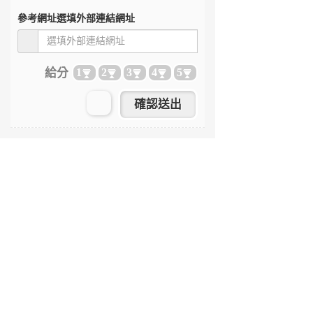
參考網址
選填外部連結網址
給分
1
2
3
4
5