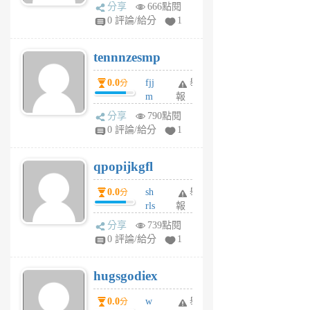
sg
分享
666點閱
sr
0 評論/給分
1
vg
pn
tennnzesmp
6
個
0.0
fjj
舉
分
月
m
報
前
w
分享
790點閱
rs
0 評論/給分
1
uy
j
qpopijkgfl
6
個
0.0
sh
舉
分
月
rls
報
前
k
分享
739點閱
m
0 評論/給分
1
zt
g
hugsgodiex
6
個
0.0
w
舉
分
月