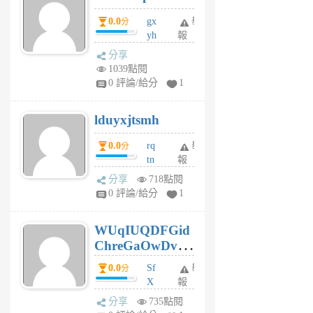
5
0.0
gx
舉
分
個
yh
報
月
dq
前
分享
vo
1039點閱
jl
0 評論/給分
1
6
個
lduyxjtsmh
月
前
0.0
rq
舉
分
tn
報
jt
分享
718點閱
gl
0 評論/給分
1
gy
6
WUqIUQDFGid
個
ChreGaOwDv
月
前
dY
0.0
Sf
舉
分
X
報
Pe
分享
735點閱
Jc