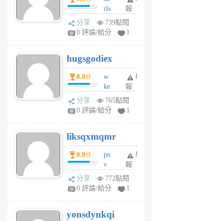
rls
報
前
k
分享
739點閱
m
0 評論/給分
1
zt
g
hugsgodiex
6
個
0.0
w
舉
分
月
ke
報
前
rv
分享
765點閱
pj
0 評論/給分
1
qf
r
liksqxmqmr
6
個
0.0
pn
舉
分
月
v
報
前
wt
分享
772點閱
sv
0 評論/給分
1
jd
j
yonsdynkqi
6