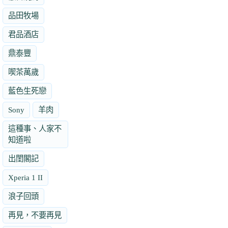
品田牧場
君品酒店
鼎泰豐
喫茶萬歲
藍色生死戀
Sony
羊肉
這種事、人家不
知道啦
出閨閣記
Xperia 1 II
浪子回頭
再見，不要再見