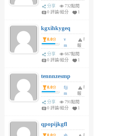
wi
分享
732點閱
w
0 評論/給分
1
sh
uq
kgxihkygeq
6
個
0.0
v
舉
分
月
m
報
前
sg
分享
667點閱
sr
0 評論/給分
1
vg
pn
tennnzesmp
6
個
0.0
fjj
舉
分
月
m
報
前
w
分享
791點閱
rs
0 評論/給分
1
uy
j
qpopijkgfl
6
個
0.0
sh
舉
分
月