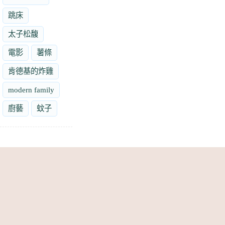
跳床
太子松馥
電影
薯條
肯德基的炸雞
modern family
廚藝
蚊子