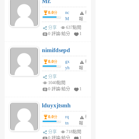
Mr.
前
0.0
nc
舉
分
M
報
U
分享
637點閱
F
0 評論/給分
1
C
M
nimifdsepd
U
5
0.0
gx
舉
分
個
yh
報
月
dq
前
分享
vo
1040點閱
jl
0 評論/給分
1
6
個
lduyxjtsmh
月
前
0.0
rq
舉
分
tn
報
jt
分享
718點閱
gl
0 評論/給分
1