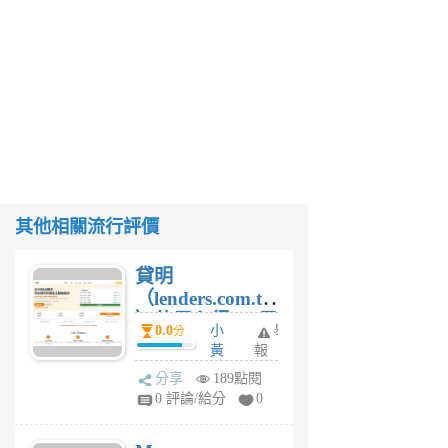
其他相關流行評價
貸明
（lenders.com.tw
）使用心得 — 民
0.0
小
舉
分
間貸款比較平台
黃
報
體驗
蜂
分享
189點閱
4
0 評論/給分
0
星
期