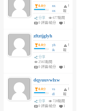
個
0.0
nx
舉
分
月
ox
報
前
rh
分享
677點閱
pe
0 評論/給分
1
er
6
zftztjglyh
個
月
0.0
yh
舉
分
前
ik
報
s
分享
m
2565點閱
tu
0 評論/給分
1
m
s
dqyuuvwlxw
6
個
0.0
vs
舉
分
月
dl
報
前
sq
分享
728點閱
fy
0 評論/給分
1
fe