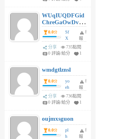
gy
6
WUqIUQDFGid
個
ChreGaOwDv
月
前
dY
0.0
Sf
舉
分
X
報
Pe
分享
735點閱
Jc
0 評論/給分
1
cf
v
wmdgtlznsl
R
P
0.0
yo
舉
分
m
eh
報
v
ld
A
分享
736點閱
gy
V
0 評論/給分
1
ik
G
6
6
oujmxsguon
個
個
月
月
0.0
pl
舉
分
前
前
h
報