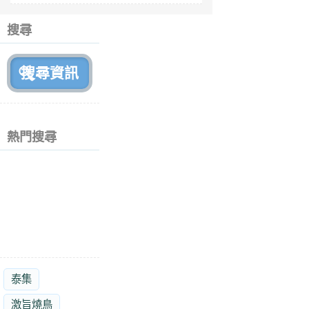
6
個
搜尋
月
前
熱門搜尋
泰集
激旨燒鳥