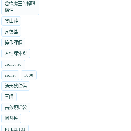
怠惰魔王的轉職
條件
登山鞋
肯德基
操作評價
人性課外課
archer a6
archer
1000
通天狄仁傑
軍師
高效鎖鮮袋
阿凡達
FT-LEF101