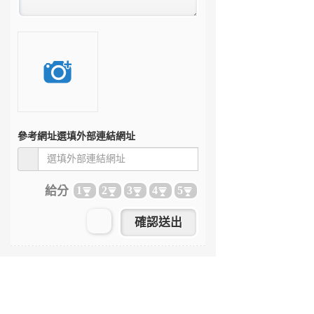
參考網址
選填外部連結網址
給分
1
2
3
4
5