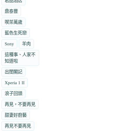
君品酒店
鼎泰豐
喫茶萬歲
藍色生死戀
Sony
羊肉
這種事、人家不
知道啦
出閨閣記
Xperia 1 II
浪子回頭
再見，不要再見
甜妻好廚藝
再見不要再見