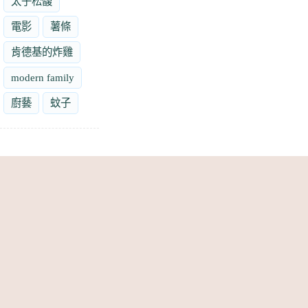
太子松馥
電影
薯條
肯德基的炸雞
modern family
廚藝
蚊子