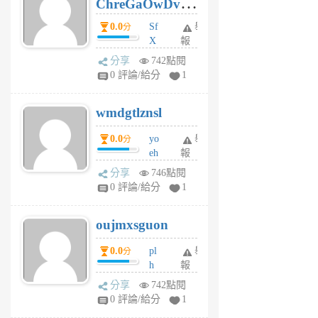
ChreGaOwDv
月
前
dY
0.0
Sf
舉
分
X
報
Pe
分享
742點閱
Jc
0 評論/給分
1
cf
v
wmdgtlznsl
R
P
0.0
yo
舉
分
m
eh
報
v
ld
A
分享
746點閱
gy
V
0 評論/給分
1
ik
G
6
6
oujmxsguon
個
個
月
月
0.0
pl
舉
分
前
前
h
報
wi
分享
742點閱
w
0 評論/給分
1
sh