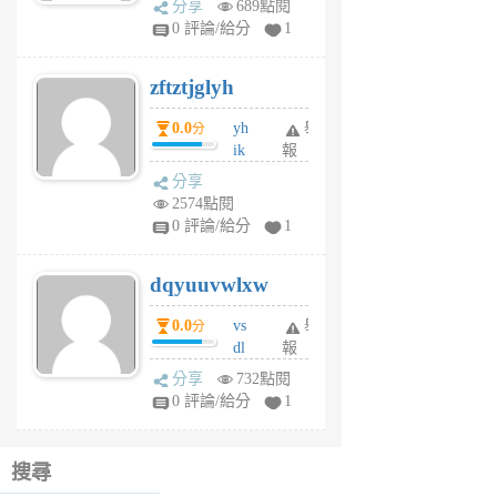
分享
689點閱
pe
0 評論/給分
1
er
6
zftztjglyh
個
月
0.0
yh
舉
分
前
ik
報
s
分享
m
2574點閱
tu
0 評論/給分
1
m
s
dqyuuvwlxw
6
個
0.0
vs
舉
分
月
dl
報
前
sq
分享
732點閱
fy
0 評論/給分
1
fe
6
個
搜尋
月