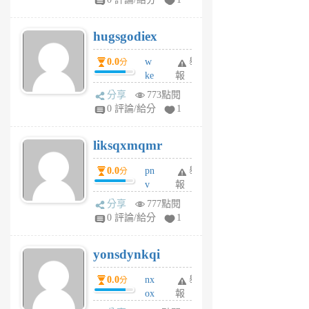
zt
g
hugsgodiex
6
個
0.0
w
舉
分
月
ke
報
前
rv
分享
773點閱
pj
0 評論/給分
1
qf
r
liksqxmqmr
6
個
0.0
pn
舉
分
月
v
報
前
wt
分享
777點閱
sv
0 評論/給分
1
jd
j
yonsdynkqi
6
個
0.0
nx
舉
分
月
ox
報
前
rh