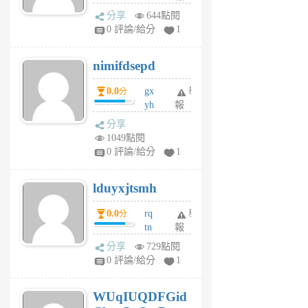
U
分享
644點閱
F
0 評論/給分
1
C
M
nimifdsepd
U
5
0.0
gx
舉
分
個
yh
報
月
dq
前
分享
vo
1049點閱
jl
0 評論/給分
1
6
個
lduyxjtsmh
月
前
0.0
rq
舉
分
tn
報
jt
分享
729點閱
gl
0 評論/給分
1
gy
6
WUqIUQDFGid
個