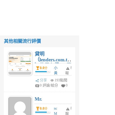
其他相關流行評價
貸明
（lenders.com.tw
）使用心得 — 民
0.0
小
舉
分
間貸款比較平台
黃
報
體驗
蜂
分享
193點閱
1
0 評論/給分
0
個
月
Mr.
前
0.0
nc
舉
分
M
報