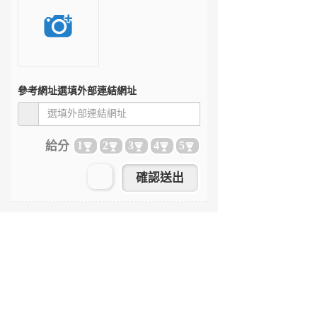
參考網址
選填外部連結網址
給分
1
2
3
4
5