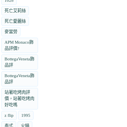
1028
死亡艾莉絲
死亡愛麗絲
麥當勞
APM Monaco飾
品評價?
BottegaVeneta飾
品評
BottegaVeneta飾
品評
站著吃烤肉評
價，站著吃烤肉
好吃嗎
z flip
1995
泰式
火鍋