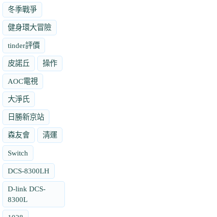
冬季戰爭
健身環大冒險
tinder評價
皮諾丘
操作
AOC電視
大淨氏
日勝新京站
森友會
清運
Switch
DCS-8300LH
D-link DCS-
8300L