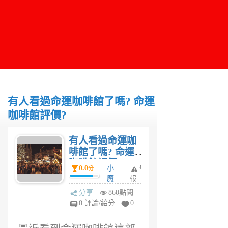
有人看過命運咖啡館了嗎? 命運
咖啡館評價?
有人看過命運咖
啡館了嗎? 命運
咖啡館評價?
0.0
小
舉
分
魔
報
女
分享
860點閱
6
0 評論/給分
0
年
前