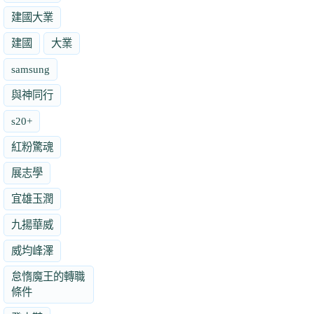
建國大業
建國
大業
samsung
與神同行
s20+
紅粉驚魂
展志學
宜雄玉潤
九揚華威
威均峰澤
怠惰魔王的轉職
條件