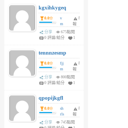
uq
kgxihkygeq
6
個
0.0
v
舉
分
月
m
報
前
sg
分享
675點閱
sr
0 評論/給分
1
vg
pn
tennnzesmp
6
個
0.0
fjj
舉
分
月
m
報
前
w
分享
800點閱
rs
0 評論/給分
1
uy
j
qpopijkgfl
6
個
0.0
sh
舉
分
月
rls
報
前
k
分享
745點閱
m
0 評論/給分
1