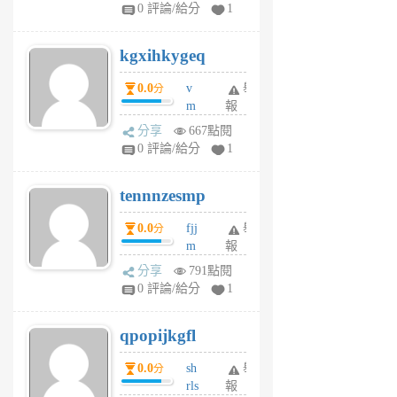
w
0 評論/給分
1
sh
uq
kgxihkygeq
6
個
0.0
v
舉
分
月
m
報
前
sg
分享
667點閱
sr
0 評論/給分
1
vg
pn
tennnzesmp
6
個
0.0
fjj
舉
分
月
m
報
前
w
分享
791點閱
rs
0 評論/給分
1
uy
j
qpopijkgfl
6
個
0.0
sh
舉
分
月
rls
報
前