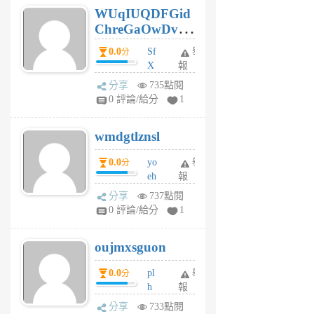
WUqIUQDFGid
個
ChreGaOwDv
月
前
dY
0.0
Sf
舉
分
X
報
Pe
分享
735點閱
Jc
0 評論/給分
1
cf
v
wmdgtlznsl
R
P
0.0
yo
舉
分
m
eh
報
v
ld
A
分享
737點閱
gy
V
0 評論/給分
1
ik
G
6
6
oujmxsguon
個
個
月
月
0.0
pl
舉
分
前
前
h
報
wi
分享
733點閱