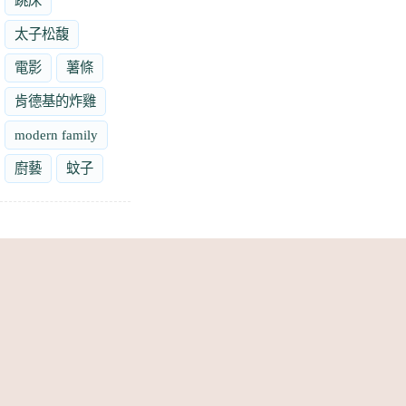
跳床
太子松馥
電影
薯條
肯德基的炸雞
modern family
廚藝
蚊子