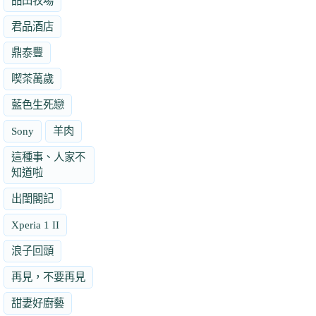
品田牧場
君品酒店
鼎泰豐
喫茶萬歲
藍色生死戀
Sony
羊肉
這種事、人家不
知道啦
出閨閣記
Xperia 1 II
浪子回頭
再見，不要再見
甜妻好廚藝