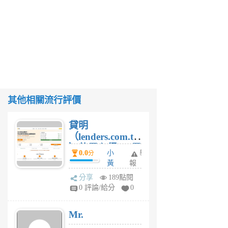
其他相關流行評價
貸明
（lenders.com.tw
）使用心得 — 民
0.0
小
舉
分
間貸款比較平台
黃
報
體驗
蜂
分享
189點閱
1
0 評論/給分
0
個
月
Mr.
前