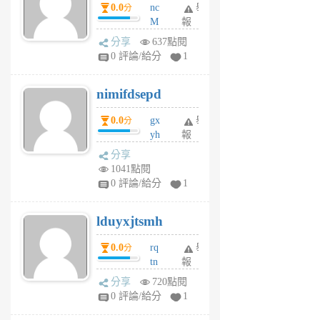
0.0
nc
舉
分
M
報
U
分享
637點閱
F
0 評論/給分
1
C
M
nimifdsepd
U
5
0.0
gx
舉
分
個
yh
報
月
dq
前
分享
vo
1041點閱
jl
0 評論/給分
1
6
個
lduyxjtsmh
月
前
0.0
rq
舉
分
tn
報
jt
分享
720點閱
gl
0 評論/給分
1
gy
6