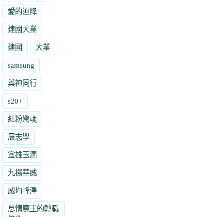
愛的迫降
建國大業
建國
大業
samsung
與神同行
s20+
紅粉驚魂
展志學
宜雄玉潤
九揚華威
威均峰澤
怠惰魔王的轉職