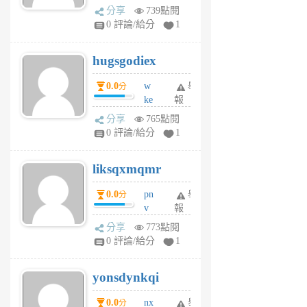
k
分享
739點閱
m
0 評論/給分
1
zt
g
hugsgodiex
6
個
0.0
w
舉
分
月
ke
報
前
rv
分享
765點閱
pj
0 評論/給分
1
qf
r
liksqxmqmr
6
個
0.0
pn
舉
分
月
v
報
前
wt
分享
773點閱
sv
0 評論/給分
1
jd
j
yonsdynkqi
6
個
0.0
nx
舉
分
月