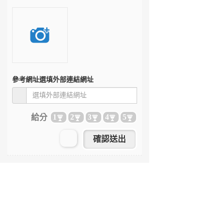
參考網址
選填外部連結網址
給分
1
2
3
4
5