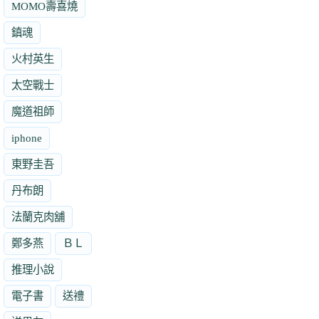
MOMO壽喜燒
鎮魂
火村英生
太空戰士
魔道祖師
iphone
東野圭吾
丹布朗
法蘭克肉舖
鄭多燕
ＢＬ
推理小說
電子書
送禮