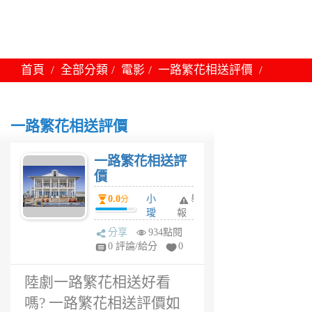
首頁
全部分類
電影
一路繁花相送評價
一路繁花相送評價
一路繁花相送評
價
0.0
小
舉
分
璦
報
6
分享
934點閱
年
0 評論/給分
0
前
陸劇一路繁花相送好看
嗎? 一路繁花相送評價如