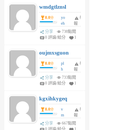
v
wmdgtlznsl
R
P
0.0
yo
舉
分
m
eh
報
v
ld
A
分享
738點閱
gy
V
0 評論/給分
1
ik
G
6
6
oujmxsguon
個
個
月
月
0.0
pl
舉
分
前
前
h
報
wi
分享
733點閱
w
0 評論/給分
1
sh
uq
kgxihkygeq
6
個
0.0
v
舉
分
月
m
報
前
sg
分享
667點閱
sr
0 評論/給分
1