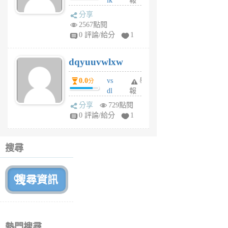
ik
報
s
分享
m
2567點閱
tu
0 評論/給分
1
m
s
dqyuuvwlxw
6
個
0.0
vs
舉
分
月
dl
報
前
sq
分享
729點閱
fy
0 評論/給分
1
fe
6
個
搜尋
月
前
熱門搜尋