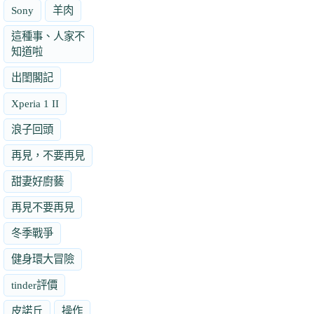
Sony
羊肉
這種事、人家不
知道啦
出閨閣記
Xperia 1 II
浪子回頭
再見，不要再見
甜妻好廚藝
再見不要再見
冬季戰爭
健身環大冒險
tinder評價
皮諾丘
操作