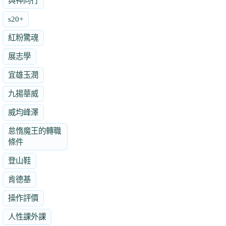
與神同行
s20+
紅粉驚魂
展志學
宜雄玉潤
九揚華威
威均峰澤
怠惰魔王的轉職
條件
登山鞋
肯德基
操作評價
人性課外課