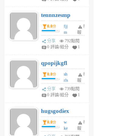
vg
pn
tennnzesmp
6
個
0.0
fjj
舉
分
月
m
報
前
w
分享
792點閱
rs
0 評論/給分
1
uy
j
qpopijkgfl
6
個
0.0
sh
舉
分
月
rls
報
前
k
分享
739點閱
m
0 評論/給分
1
zt
g
hugsgodiex
6
個
0.0
w
舉
分
月
ke
報
前
rv