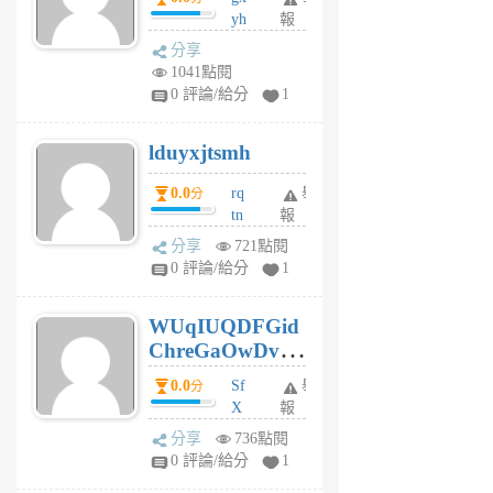
yh
報
月
dq
前
分享
vo
1041點閱
jl
0 評論/給分
1
6
個
lduyxjtsmh
月
前
0.0
rq
舉
分
tn
報
jt
分享
721點閱
gl
0 評論/給分
1
gy
6
WUqIUQDFGid
個
ChreGaOwDv
月
前
dY
0.0
Sf
舉
分
X
報
Pe
分享
736點閱
Jc
0 評論/給分
1
cf