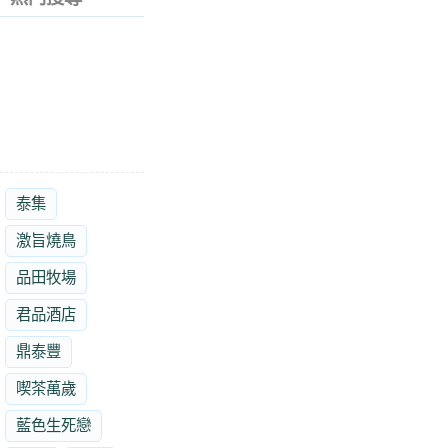
泰集
激旨燒鳥
品田牧場
君品酒店
鼎泰豐
喫茶萬歲
藍色生死戀