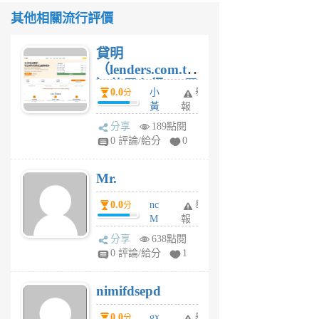
其他相關流行評價
貸明
（lenders.com.tw
）使用心得 — 民
0.0
小
舉
分
間貸款比較平台
黃
報
體驗
蜂
分享
189點閱
1
0 評論/給分
0
個
月
Mr.
前
0.0
nc
舉
分
M
報
U
分享
638點閱
F
0 評論/給分
1
C
M
nimifdsepd
U
5
0.0
gx
舉
分
個