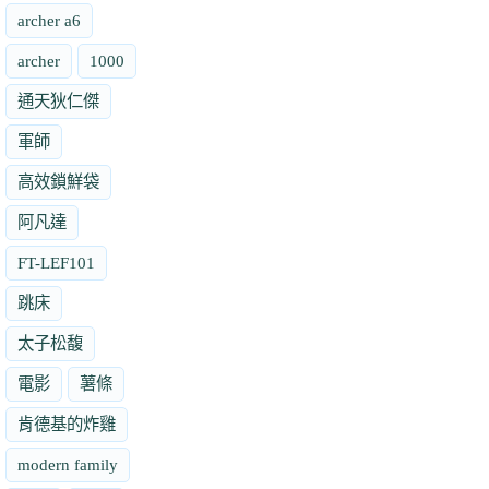
archer a6
archer
1000
通天狄仁傑
軍師
高效鎖鮮袋
阿凡達
FT-LEF101
跳床
太子松馥
電影
薯條
肯德基的炸雞
modern family