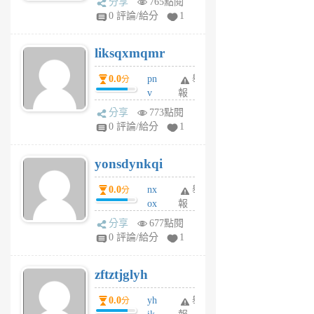
分享
765點閱
pj
0 評論/給分
1
qf
r
liksqxmqmr
6
個
0.0
pn
舉
分
月
v
報
前
wt
分享
773點閱
sv
0 評論/給分
1
jd
j
yonsdynkqi
6
個
0.0
nx
舉
分
月
ox
報
前
rh
分享
677點閱
pe
0 評論/給分
1
er
6
zftztjglyh
個
月
0.0
yh
舉
分
前