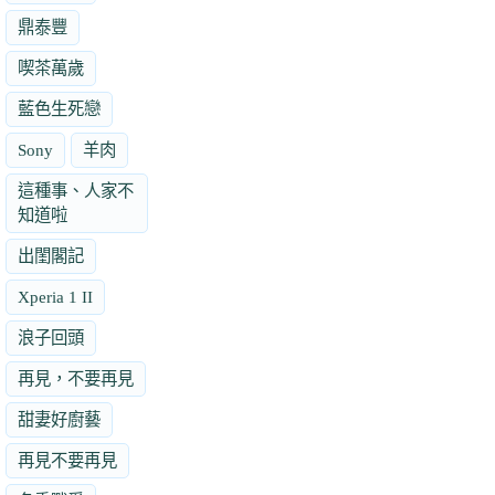
鼎泰豐
喫茶萬歲
藍色生死戀
Sony
羊肉
這種事、人家不
知道啦
出閨閣記
Xperia 1 II
浪子回頭
再見，不要再見
甜妻好廚藝
再見不要再見