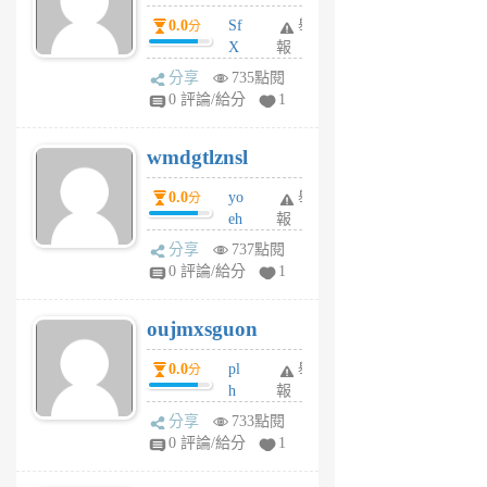
前
dY
0.0
Sf
舉
分
X
報
Pe
分享
735點閱
Jc
0 評論/給分
1
cf
v
wmdgtlznsl
R
P
0.0
yo
舉
分
m
eh
報
v
ld
A
分享
737點閱
gy
V
0 評論/給分
1
ik
G
6
6
oujmxsguon
個
個
月
月
0.0
pl
舉
分
前
前
h
報
wi
分享
733點閱
w
0 評論/給分
1
sh
uq