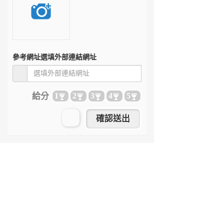
參考網址
選填外部連結網址
給分
1
2
3
4
5