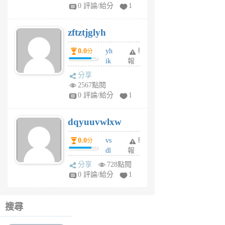
pe
0 評論/給分
1
er
6
zftztjglyh
個
月
0.0
yh
舉
分
前
ik
報
s
分享
m
2567點閱
tu
0 評論/給分
1
m
s
dqyuuvwlxw
6
個
0.0
vs
舉
分
月
dl
報
前
sq
分享
728點閱
fy
0 評論/給分
1
fe
6
個
搜尋
月
前