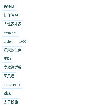
肯德基
操作評價
人性課外課
archer a6
archer
1000
通天狄仁傑
軍師
高效鎖鮮袋
阿凡達
FT-LEF101
跳床
太子松馥