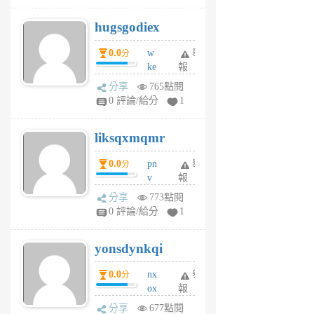
g
hugsgodiex
6
個
0.0
w
舉
分
月
ke
報
前
rv
分享
765點閱
pj
0 評論/給分
1
qf
r
liksqxmqmr
6
個
0.0
pn
舉
分
月
v
報
前
wt
分享
773點閱
sv
0 評論/給分
1
jd
j
yonsdynkqi
6
個
0.0
nx
舉
分
月
ox
報
前
rh
分享
677點閱