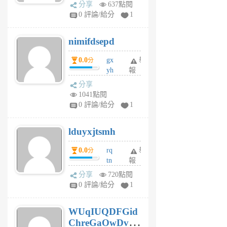
U
分享
637點閱
F
0 評論/給分
1
C
M
nimifdsepd
U
5
0.0
gx
舉
分
個
yh
報
月
dq
前
分享
vo
1041點閱
jl
0 評論/給分
1
6
個
lduyxjtsmh
月
前
0.0
rq
舉
分
tn
報
jt
分享
720點閱
gl
0 評論/給分
1
gy
6
WUqIUQDFGid
個
ChreGaOwDv
月