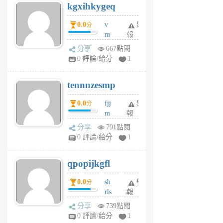
kgxihkygeq
6
個
0.0
v
舉
分
月
m
報
前
sg
分享
667點閱
sr
0 評論/給分
1
vg
pn
tennnzesmp
6
個
0.0
fjj
舉
分
月
m
報
前
w
分享
791點閱
rs
0 評論/給分
1
uy
j
qpopijkgfl
6
個
0.0
sh
舉
分
月
rls
報
前
k
分享
739點閱
m
0 評論/給分
1
zt