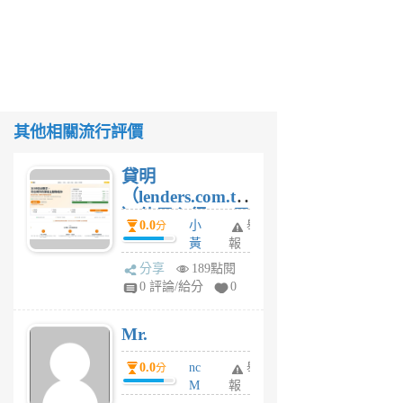
其他相關流行評價
貸明
（lenders.com.tw
）使用心得 — 民
0.0
小
舉
分
間貸款比較平台
黃
報
體驗
蜂
分享
189點閱
1
0 評論/給分
0
個
月
Mr.
前
0.0
nc
舉
分
M
報