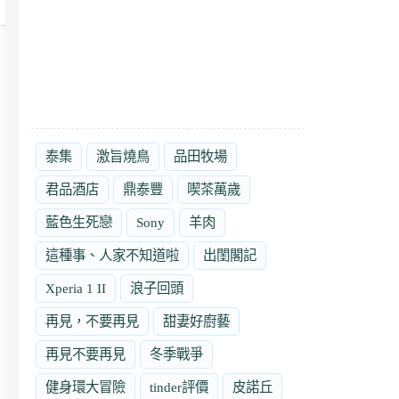
泰集
激旨燒鳥
品田牧場
君品酒店
鼎泰豐
喫茶萬歲
藍色生死戀
Sony
羊肉
這種事、人家不知道啦
出閨閣記
Xperia 1 II
浪子回頭
再見，不要再見
甜妻好廚藝
再見不要再見
冬季戰爭
健身環大冒險
tinder評價
皮諾丘