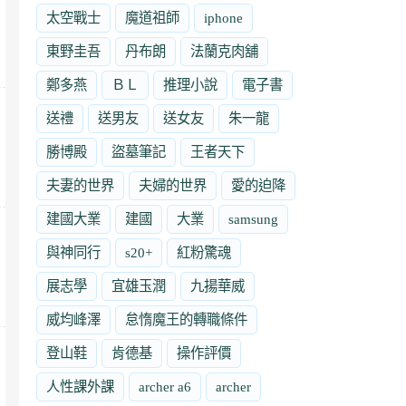
太空戰士
魔道祖師
iphone
東野圭吾
丹布朗
法蘭克肉舖
鄭多燕
ＢＬ
推理小說
電子書
送禮
送男友
送女友
朱一龍
勝博殿
盜墓筆記
王者天下
夫妻的世界
夫婦的世界
愛的迫降
建國大業
建國
大業
samsung
與神同行
s20+
紅粉驚魂
展志學
宜雄玉潤
九揚華威
威均峰澤
怠惰魔王的轉職條件
登山鞋
肯德基
操作評價
人性課外課
archer a6
archer