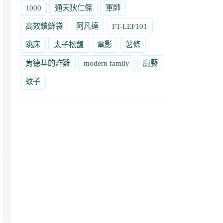
1000
通天狄仁傑
軍師
高效鎖鮮袋
阿凡達
FT-LEF101
跳床
太子松馥
電影
薯條
肯德基的炸雞
modern family
廚藝
蚊子