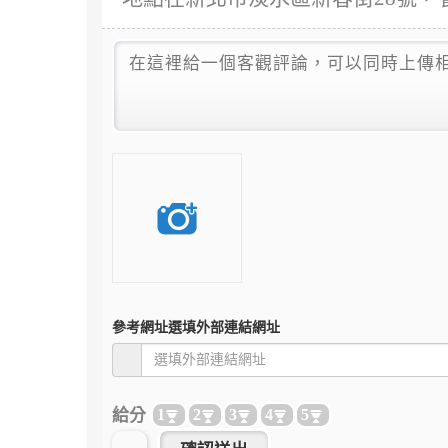
參考網址
選填外部連結網址
給分
1
2
3
4
5