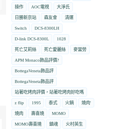
操作
AOC電視
大淨氏
日勝新京站
森友會
清運
Switch
DCS-8300LH
D-link DCS-8300L
1028
死亡艾莉絲
死亡愛麗絲
麥當勞
APM Monaco飾品評價?
BottegaVeneta飾品評
BottegaVeneta飾品評
站著吃烤肉評價，站著吃烤肉好吃嗎
z flip
1995
泰式
火鍋
燒肉'
燒肉
壽喜燒
MOMO
MOMO壽喜燒
鎮魂
火村英生