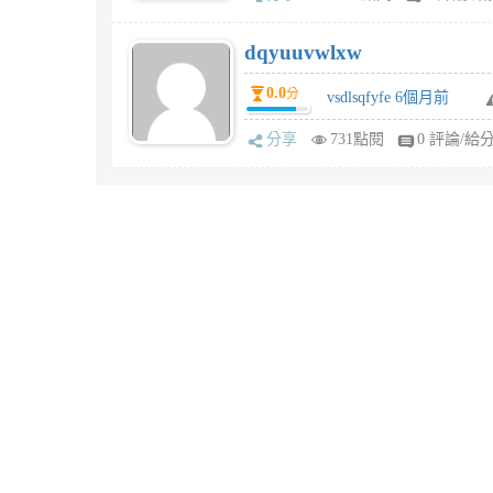
dqyuuvwlxw
0.0
分
vsdlsqfyfe 6個月前
分享
731點閱
0 評論/給