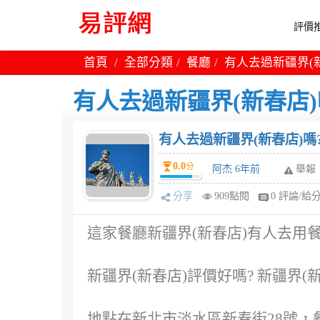
評價推
首頁
全部分類
餐廳
有人去過新疆界(新
有人去過新疆界(新春店)嗎
有人去過新疆界(新春店)嗎?
0.0
分
阿杰 6年前
舉報
分享
909點閱
0 評論/給
這家餐廳新疆界(新春店)有人去用餐
新疆界(新春店)評價好嗎? 新疆界(
地點在新北市淡水區新春街28號，餐