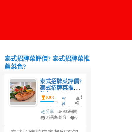
泰式招牌菜評價? 泰式招牌菜推
薦菜色?
泰式招牌菜評價?
泰式招牌菜推薦
菜色?
0.0
ap
舉
分
pl
報
e_
分享
905點閱
m
0 評論/給分
0
a
6