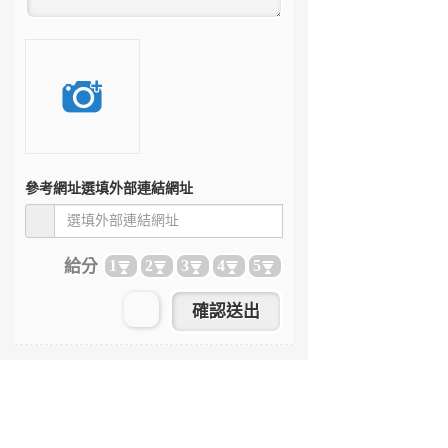
參考網址
選填外部連結網址
給分
1
2
3
4
5