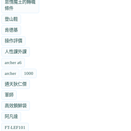
怠惰魔王的轉職
條件
登山鞋
肯德基
操作評價
人性課外課
archer a6
archer
1000
通天狄仁傑
軍師
高效鎖鮮袋
阿凡達
FT-LEF101