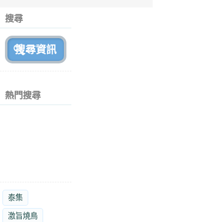
6
個
搜尋
月
前
熱門搜尋
泰集
激旨燒鳥