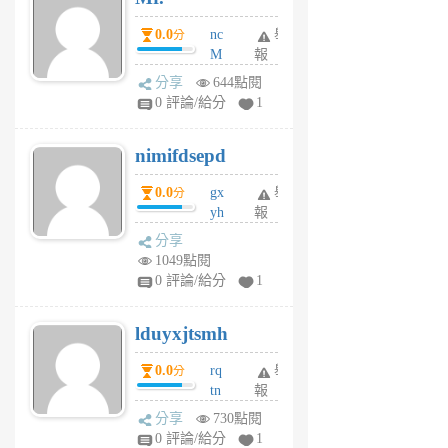
0.0
nc
舉
分
M
報
U
分享
644點閱
F
0 評論/給分
1
C
M
nimifdsepd
U
5
0.0
gx
舉
分
個
yh
報
月
dq
前
分享
vo
1049點閱
jl
0 評論/給分
1
6
個
lduyxjtsmh
月
前
0.0
rq
舉
分
tn
報
jt
分享
730點閱
gl
0 評論/給分
1