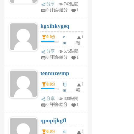
wi
分享
742點閱
w
0 評論/給分
1
sh
uq
kgxihkygeq
6
個
0.0
v
舉
分
月
m
報
前
sg
分享
675點閱
sr
0 評論/給分
1
vg
pn
tennnzesmp
6
個
0.0
fjj
舉
分
月
m
報
前
w
分享
800點閱
rs
0 評論/給分
1
uy
j
qpopijkgfl
6
個
0.0
sh
舉
分
月