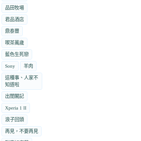
品田牧場
君品酒店
鼎泰豐
喫茶萬歲
藍色生死戀
Sony
羊肉
這種事、人家不
知道啦
出閨閣記
Xperia 1 II
浪子回頭
再見，不要再見