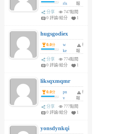
rls
報
前
k
分享
747點閱
m
0 評論/給分
1
zt
g
hugsgodiex
6
個
0.0
w
舉
分
月
ke
報
前
rv
分享
774點閱
pj
0 評論/給分
1
qf
r
liksqxmqmr
6
個
0.0
pn
舉
分
月
v
報
前
wt
分享
777點閱
sv
0 評論/給分
1
jd
j
yonsdynkqi
6
個