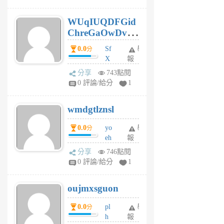
gy
6
WUqIUQDFGid
個
ChreGaOwDv
月
前
dY
0.0
Sf
舉
分
X
報
Pe
分享
743點閱
Jc
0 評論/給分
1
cf
v
wmdgtlznsl
R
P
0.0
yo
舉
分
m
eh
報
v
ld
A
分享
746點閱
gy
V
0 評論/給分
1
ik
G
6
6
oujmxsguon
個
個
月
月
0.0
pl
舉
分
前
前
h
報