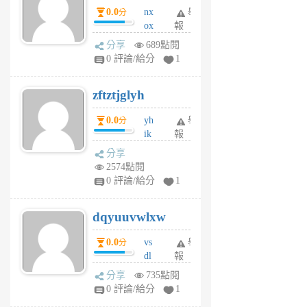
0.0
nx
舉
分
月
ox
報
前
rh
分享
689點閱
pe
0 評論/給分
1
er
6
zftztjglyh
個
月
0.0
yh
舉
分
前
ik
報
s
分享
m
2574點閱
tu
0 評論/給分
1
m
s
dqyuuvwlxw
6
個
0.0
vs
舉
分
月
dl
報
前
sq
分享
735點閱
fy
0 評論/給分
1
fe