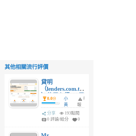
其他相關流行評價
貸明
（lenders.com.tw
）使用心得 — 民
0.0
小
舉
分
間貸款比較平台
黃
報
體驗
蜂
分享
193點閱
1
0 評論/給分
0
個
月
Mr.
前