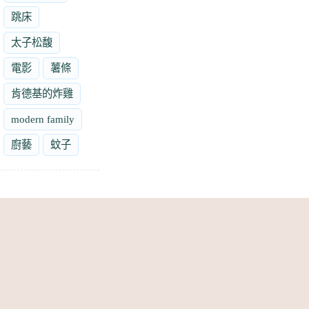
跳床
太子松馥
電影
薯條
肯德基的炸雞
modern family
廚藝
蚊子