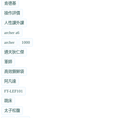
肯德基
操作評價
人性課外課
archer a6
archer
1000
通天狄仁傑
軍師
高效鎖鮮袋
阿凡達
FT-LEF101
跳床
太子松馥