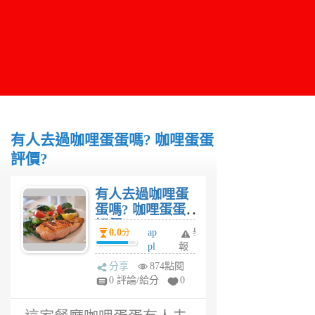
有人去過咖哩蛋蛋嗎? 咖哩蛋蛋
評價?
有人去過咖哩蛋
蛋嗎? 咖哩蛋蛋
評價?
0.0
ap
舉
分
pl
報
e_
分享
874點閱
m
0 評論/給分
0
a
6