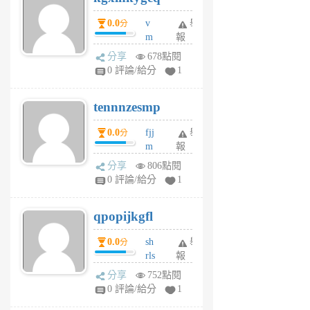
個
0.0
v
舉
分
月
m
報
前
sg
分享
678點閱
sr
0 評論/給分
1
vg
pn
tennnzesmp
6
個
0.0
fjj
舉
分
月
m
報
前
w
分享
806點閱
rs
0 評論/給分
1
uy
j
qpopijkgfl
6
個
0.0
sh
舉
分
月
rls
報
前
k
分享
752點閱
m
0 評論/給分
1
zt