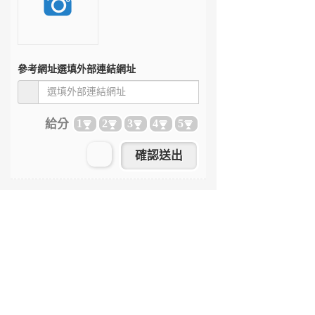
參考網址
選填外部連結網址
給分
1
2
3
4
5