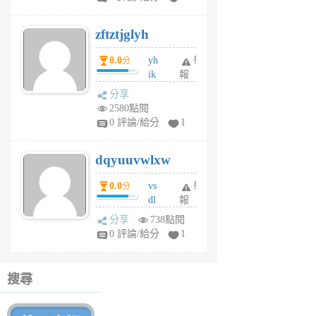
er
6
zftztjglyh
個
月
0.0
yh
舉
分
前
ik
報
s
分享
m
2580點閱
tu
0 評論/給分
1
m
s
dqyuuvwlxw
6
個
0.0
vs
舉
分
月
dl
報
前
sq
分享
738點閱
fy
0 評論/給分
1
fe
6
個
搜尋
月
前