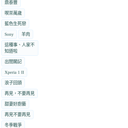
鼎泰豐
喫茶萬歲
藍色生死戀
Sony
羊肉
這種事、人家不
知道啦
出閨閣記
Xperia 1 II
浪子回頭
再見，不要再見
甜妻好廚藝
再見不要再見
冬季戰爭