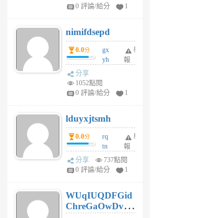
F
0 評論/給分
1
C
M
nimifdsepd
U
5
0.0
gx
舉
分
個
yh
報
月
dq
前
分享
vo
1052點閱
jl
0 評論/給分
1
6
個
lduyxjtsmh
月
前
0.0
rq
舉
分
tn
報
jt
分享
737點閱
gl
0 評論/給分
1
gy
6
WUqIUQDFGid
個
ChreGaOwDv
月
前
dY