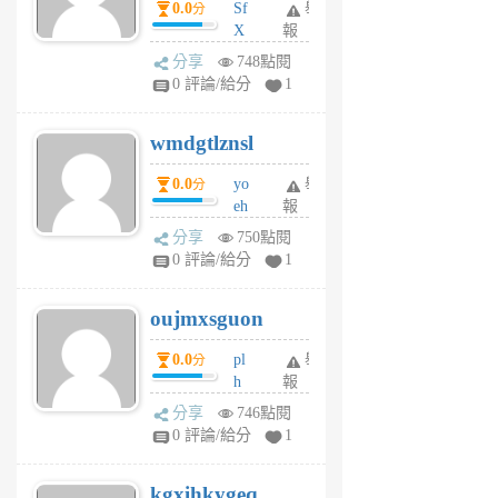
0.0
Sf
舉
分
X
報
Pe
分享
748點閱
Jc
0 評論/給分
1
cf
v
wmdgtlznsl
R
P
0.0
yo
舉
分
m
eh
報
v
ld
A
分享
750點閱
gy
V
0 評論/給分
1
ik
G
6
6
oujmxsguon
個
個
月
月
0.0
pl
舉
分
前
前
h
報
wi
分享
746點閱
w
0 評論/給分
1
sh
uq
kgxihkygeq
6