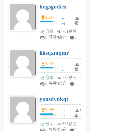
g
hugsgodiex
6
個
0.0
w
舉
分
月
ke
報
前
rv
分享
781點閱
pj
0 評論/給分
1
qf
r
liksqxmqmr
6
個
0.0
pn
舉
分
月
v
報
前
wt
分享
779點閱
sv
0 評論/給分
1
jd
j
yonsdynkqi
6
個
0.0
nx
舉
分
月
ox
報
前
rh
分享
696點閱
pe
0 評論/給分
1