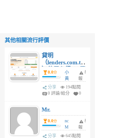
其他相關流行評價
貸明
（lenders.com.tw
）使用心得 — 民
0.0
小
舉
分
間貸款比較平台
黃
報
體驗
蜂
分享
194點閱
1
0 評論/給分
0
個
月
Mr.
前
0.0
nc
舉
分
M
報
U
分享
645點閱