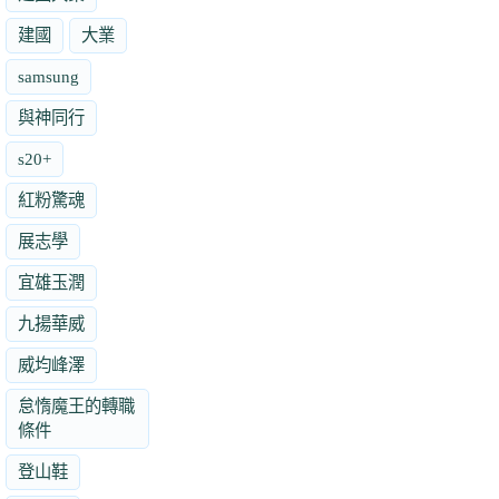
建國
大業
samsung
與神同行
s20+
紅粉驚魂
展志學
宜雄玉潤
九揚華威
威均峰澤
怠惰魔王的轉職
條件
登山鞋