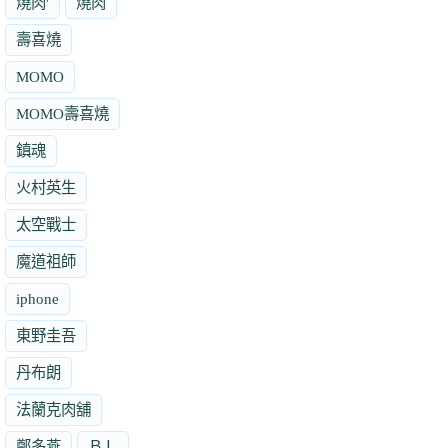
燒肉'
燒肉
壽喜燒
MOMO
MOMO壽喜燒
鎮魂
火村英生
太空戰士
魔道祖師
iphone
東野圭吾
丹布朗
法蘭克肉舖
鄭多燕
ＢＬ