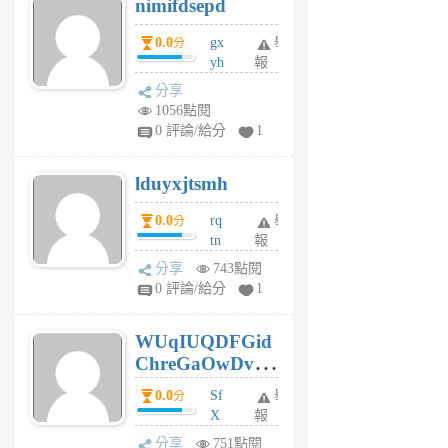
nimifdsepd
U
5
0.0
gx
舉
分
個
yh
報
月
dq
前
分享
vo
1056點閱
jl
0 評論/給分
1
6
個
lduyxjtsmh
月
前
0.0
rq
舉
分
tn
報
jt
分享
743點閱
gl
0 評論/給分
1
gy
6
WUqIUQDFGid
個
ChreGaOwDv
月
前
dY
0.0
Sf
舉
分
X
報
Pe
分享
751點閱