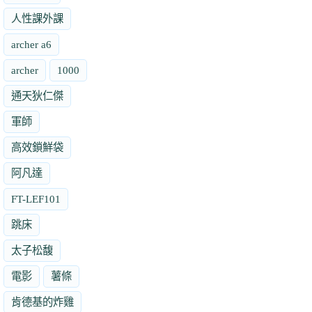
人性課外課
archer a6
archer
1000
通天狄仁傑
軍師
高效鎖鮮袋
阿凡達
FT-LEF101
跳床
太子松馥
電影
薯條
肯德基的炸雞