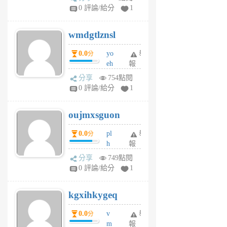
Jc
0 評論/給分
1
cf
v
wmdgtlznsl
R
P
0.0
yo
舉
分
m
eh
報
v
ld
A
分享
754點閱
gy
V
0 評論/給分
1
ik
G
6
6
oujmxsguon
個
個
月
月
0.0
pl
舉
分
前
前
h
報
wi
分享
749點閱
w
0 評論/給分
1
sh
uq
kgxihkygeq
6
個
0.0
v
舉
分
月
m
報
前