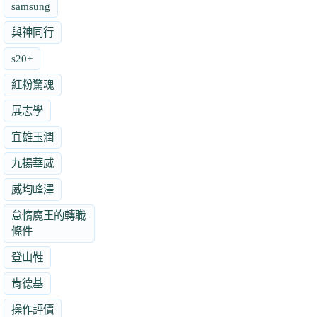
samsung
與神同行
s20+
紅粉驚魂
展志學
宜雄玉潤
九揚華威
威均峰澤
怠惰魔王的轉職
條件
登山鞋
肯德基
操作評價