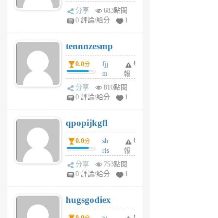
sg
分享
683點閱
sr
0 評論/給分
1
vg
pn
tennnzesmp
6
個
0.0
fjj
舉
分
月
m
報
前
w
分享
810點閱
rs
0 評論/給分
1
uy
j
qpopijkgfl
6
個
0.0
sh
舉
分
月
rls
報
前
k
分享
753點閱
m
0 評論/給分
1
zt
g
hugsgodiex
6
個
0.0
w
舉