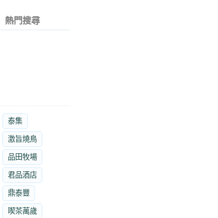
熱門搜尋
泰集
激旨燒鳥
品田牧場
君品酒店
鼎泰豐
喫茶萬歲