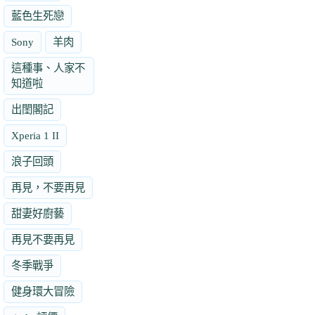
藍色生死戀
Sony
羊肉
這種事、人家不
知道啦
出閨閣記
Xperia 1 II
浪子回頭
再見，不要再見
甜妻好廚藝
再見不要再見
冬季戰爭
健身環大冒險