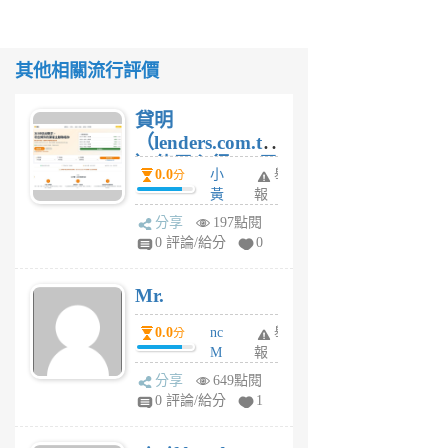
其他相關流行評價
貸明
（lenders.com.tw
）使用心得 — 民
0.0
小
舉
分
間貸款比較平台
黃
報
體驗
蜂
分享
197點閱
1
0 評論/給分
0
個
月
Mr.
前
0.0
nc
舉
分
M
報
U
分享
649點閱
F
0 評論/給分
1
C
M