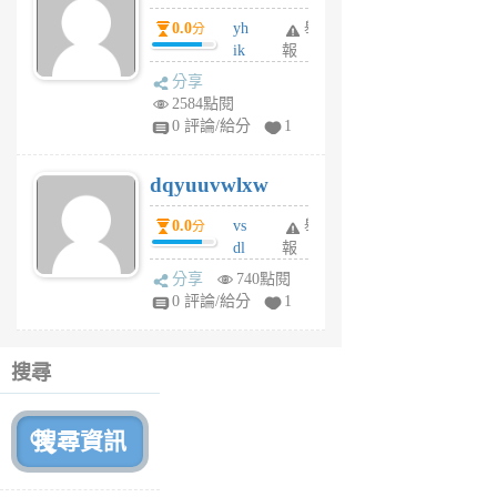
月
0.0
yh
舉
分
前
ik
報
s
分享
m
2584點閱
tu
0 評論/給分
1
m
s
dqyuuvwlxw
6
個
0.0
vs
舉
分
月
dl
報
前
sq
分享
740點閱
fy
0 評論/給分
1
fe
6
個
搜尋
月
前