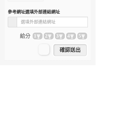
參考網址
選填外部連結網址
給分
1
2
3
4
5