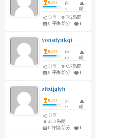
0.0
pn
舉
分
月
v
報
前
wt
分享
782點閱
sv
0 評論/給分
1
jd
j
yonsdynkqi
6
個
0.0
nx
舉
分
月
ox
報
前
rh
分享
697點閱
pe
0 評論/給分
1
er
6
zftztjglyh
個
月
0.0
yh
舉
分
前
ik
報
s
分享
m
2581點閱
tu
0 評論/給分
1
m
s