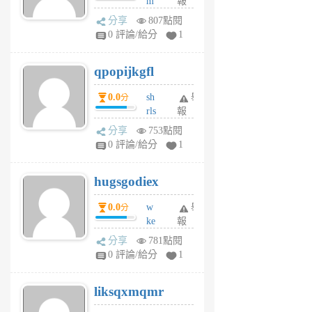
m
報
前
w
分享
807點閱
rs
0 評論/給分
1
uy
j
qpopijkgfl
6
個
0.0
sh
舉
分
月
rls
報
前
k
分享
753點閱
m
0 評論/給分
1
zt
g
hugsgodiex
6
個
0.0
w
舉
分
月
ke
報
前
rv
分享
781點閱
pj
0 評論/給分
1
qf
r
liksqxmqmr
6
個