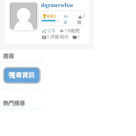
dqyuuvwlxw
6
個
0.0
vs
舉
分
月
dl
報
前
sq
分享
738點閱
fy
0 評論/給分
1
fe
6
個
搜尋
月
前
熱門搜尋