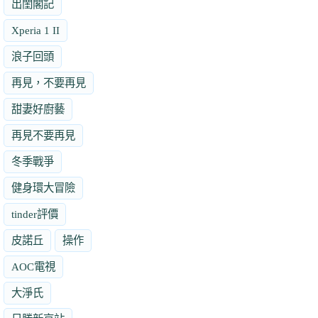
出閨閣記
Xperia 1 II
浪子回頭
再見，不要再見
甜妻好廚藝
再見不要再見
冬季戰爭
健身環大冒險
tinder評價
皮諾丘
操作
AOC電視
大淨氏