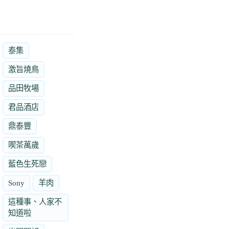
泰集
激旨燒鳥
品田牧場
君品酒店
鼎泰豐
喫茶萬歲
藍色生死戀
Sony
羊肉
這種事、人家不
知道啦