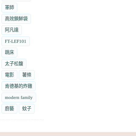
軍師
高效鎖鮮袋
阿凡達
FT-LEF101
跳床
太子松馥
電影
薯條
肯德基的炸雞
modern family
廚藝
蚊子