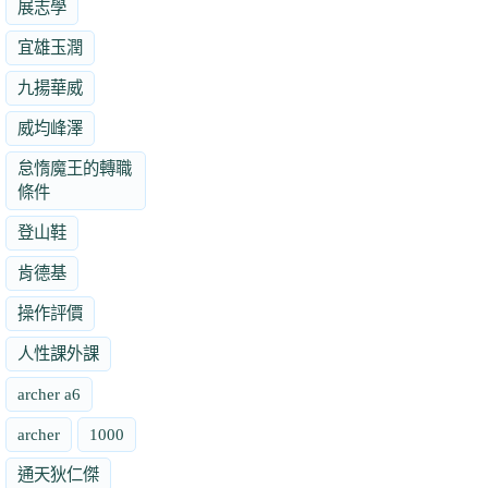
展志學
宜雄玉潤
九揚華威
威均峰澤
怠惰魔王的轉職
條件
登山鞋
肯德基
操作評價
人性課外課
archer a6
archer
1000
通天狄仁傑