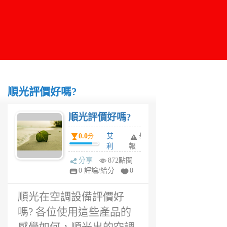
順光評價好嗎?
順光評價好嗎?
0.0
艾
舉
分
利
報
5
分享
872點閱
年
0 評論/給分
0
前
順光在空調設備評價好
嗎? 各位使用這些產品的