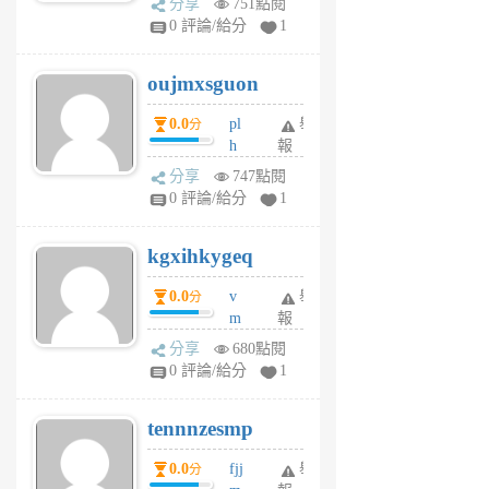
分享
751點閱
gy
V
0 評論/給分
1
ik
G
6
6
oujmxsguon
個
個
月
月
0.0
pl
舉
分
前
前
h
報
wi
分享
747點閱
w
0 評論/給分
1
sh
uq
kgxihkygeq
6
個
0.0
v
舉
分
月
m
報
前
sg
分享
680點閱
sr
0 評論/給分
1
vg
pn
tennnzesmp
6
個
0.0
fjj
舉
分
月