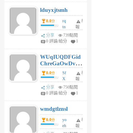
個
lduyxjtsmh
月
前
0.0
rq
舉
分
tn
報
jt
分享
739點閱
gl
0 評論/給分
1
gy
6
WUqIUQDFGid
個
ChreGaOwDv
月
前
dY
0.0
Sf
舉
分
X
報
Pe
分享
750點閱
Jc
0 評論/給分
1
cf
v
wmdgtlznsl
R
P
0.0
yo
舉
分
m
eh
報
v
ld
A