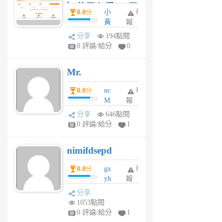
）使用心得 — 民
0.0
小
舉
分
間貸款比較平台
黃
報
體驗
蜂
分享
194點閱
1
0 評論/給分
0
個
月
Mr.
前
0.0
nc
舉
分
M
報
U
分享
646點閱
F
0 評論/給分
1
C
M
nimifdsepd
U
5
0.0
gx
舉
分
個
yh
報
月
dq
前
分享
vo
1053點閱
jl
0 評論/給分
1
6