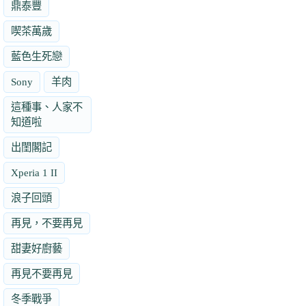
鼎泰豐
喫茶萬歲
藍色生死戀
Sony
羊肉
這種事、人家不
知道啦
出閨閣記
Xperia 1 II
浪子回頭
再見，不要再見
甜妻好廚藝
再見不要再見
冬季戰爭