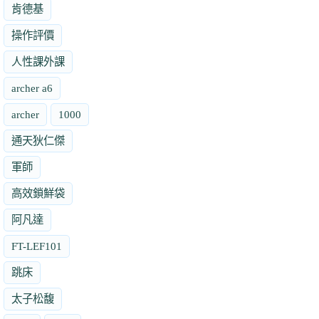
肯德基
操作評價
人性課外課
archer a6
archer
1000
通天狄仁傑
軍師
高效鎖鮮袋
阿凡達
FT-LEF101
跳床
太子松馥