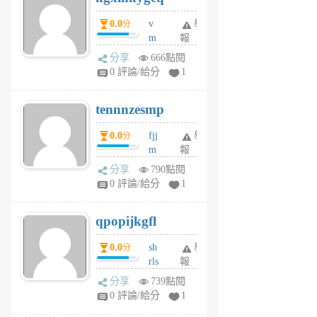
個
0.0
v
舉
分
月
m
報
前
sg
分享
666點閱
sr
0 評論/給分
1
vg
pn
tennnzesmp
6
個
0.0
fjj
舉
分
月
m
報
前
w
分享
790點閱
rs
0 評論/給分
1
uy
j
qpopijkgfl
6
個
0.0
sh
舉
分
月
rls
報
前
k
分享
739點閱
m
0 評論/給分
1
zt