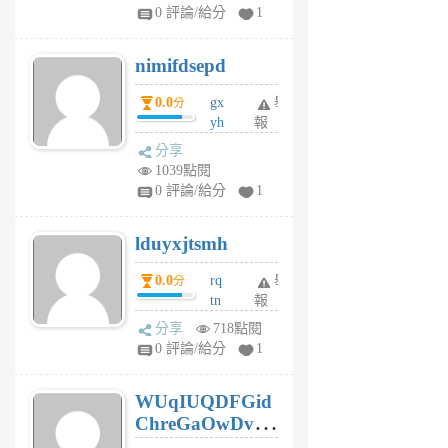
F
0 評論/給分
1
C
M
nimifdsepd
U
5
0.0
gx
舉
分
個
yh
報
月
dq
前
分享
vo
1039點閱
jl
0 評論/給分
1
6
個
lduyxjtsmh
月
前
0.0
rq
舉
分
tn
報
jt
分享
718點閱
gl
0 評論/給分
1
gy
6
WUqIUQDFGid
個
ChreGaOwDv
月
前
dY