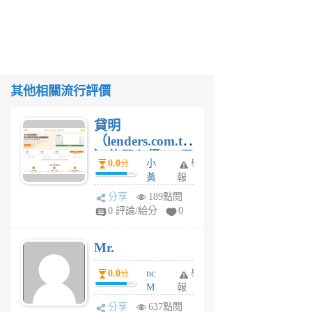
其他相關流行評價
貸明
（lenders.com.tw
）使用心得 — 民
0.0
小
舉
分
間貸款比較平台
黃
報
體驗
蜂
分享
189點閱
4
0 評論/給分
0
星
期
Mr.
前
0.0
nc
舉
分
M
報
U
分享
637點閱