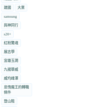
建國
大業
samsung
與神同行
s20+
紅粉驚魂
展志學
宜雄玉潤
九揚華威
威均峰澤
怠惰魔王的轉職
條件
登山鞋