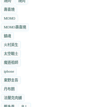
燒肉'
燒肉
壽喜燒
MOMO
MOMO壽喜燒
鎮魂
火村英生
太空戰士
魔道祖師
iphone
東野圭吾
丹布朗
法蘭克肉舖
鄭多燕
ＢＬ