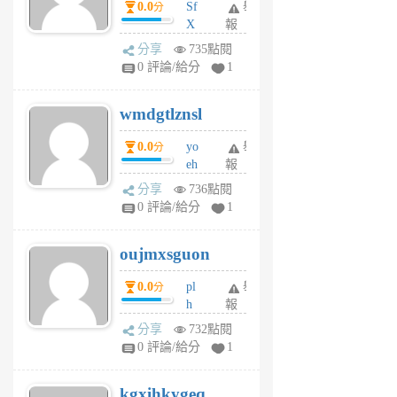
0.0
Sf
舉
分
X
報
Pe
分享
735點閱
Jc
0 評論/給分
1
cf
v
wmdgtlznsl
R
P
0.0
yo
舉
分
m
eh
報
v
ld
A
分享
736點閱
gy
V
0 評論/給分
1
ik
G
6
6
oujmxsguon
個
個
月
月
0.0
pl
舉
分
前
前
h
報
wi
分享
732點閱
w
0 評論/給分
1
sh
uq
kgxihkygeq
6