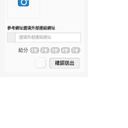
參考網址
選填外部連結網址
給分
1
2
3
4
5