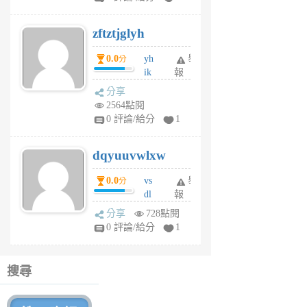
er
6
zftztjglyh
個
月
0.0
yh
舉
分
前
ik
報
s
分享
m
2564點閱
tu
0 評論/給分
1
m
s
dqyuuvwlxw
6
個
0.0
vs
舉
分
月
dl
報
前
sq
分享
728點閱
fy
0 評論/給分
1
fe
6
個
搜尋
月
前