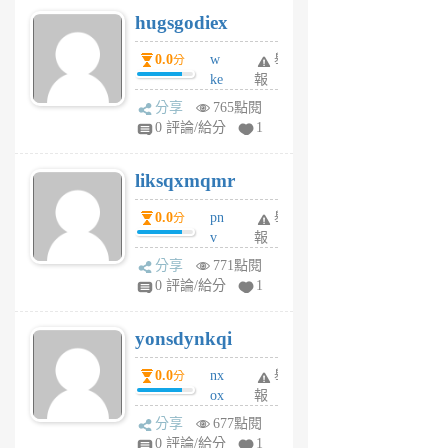
g
hugsgodiex
6
個
0.0
w
舉
分
月
ke
報
前
rv
分享
765點閱
pj
0 評論/給分
1
qf
r
liksqxmqmr
6
個
0.0
pn
舉
分
月
v
報
前
wt
分享
771點閱
sv
0 評論/給分
1
jd
j
yonsdynkqi
6
個
0.0
nx
舉
分
月
ox
報
前
rh
分享
677點閱
pe
0 評論/給分
1