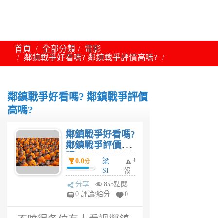
首頁
全部分類
電影
鄰鎮戰爭好看嗎? 鄰鎮戰爭評價高嗎?
鄰鎮戰爭好看嗎? 鄰鎮戰爭評價
高嗎?
鄰鎮戰爭好看嗎?
鄰鎮戰爭評價高
嗎?
0.0
梁
舉
分
SI
報
R
分享
855點閱
6
0 評論/給分
0
年
前