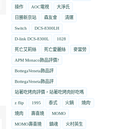
操作
AOC電視
大淨氏
日勝新京站
森友會
清運
Switch
DCS-8300LH
D-link DCS-8300L
1028
死亡艾莉絲
死亡愛麗絲
麥當勞
APM Monaco飾品評價?
BottegaVeneta飾品評
BottegaVeneta飾品評
站著吃烤肉評價，站著吃烤肉好吃嗎
z flip
1995
泰式
火鍋
燒肉'
燒肉
壽喜燒
MOMO
MOMO壽喜燒
鎮魂
火村英生