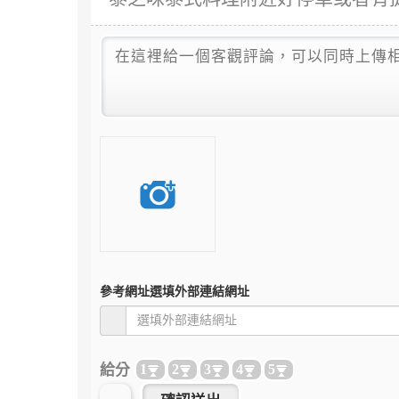
參考網址
選填外部連結網址
給分
1
2
3
4
5