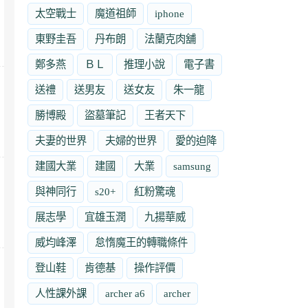
太空戰士
魔道祖師
iphone
東野圭吾
丹布朗
法蘭克肉舖
鄭多燕
ＢＬ
推理小說
電子書
送禮
送男友
送女友
朱一龍
勝博殿
盜墓筆記
王者天下
夫妻的世界
夫婦的世界
愛的迫降
建國大業
建國
大業
samsung
與神同行
s20+
紅粉驚魂
展志學
宜雄玉潤
九揚華威
威均峰澤
怠惰魔王的轉職條件
登山鞋
肯德基
操作評價
人性課外課
archer a6
archer