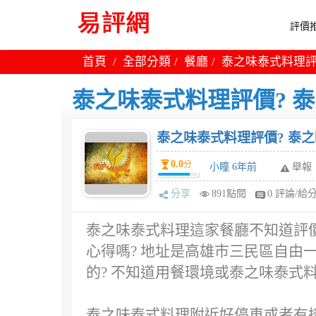
評價推
首頁
全部分類
餐廳
泰之味泰式料理評
泰之味泰式料理評價? 
泰之味泰式料理評價? 泰
0.0
分
小瞳 6年前
舉報
分享
891點閱
0 評論/給
泰之味泰式料理這家餐廳不知道評價
心得嗎? 地址是高雄市三民區自由一
的? 不知道用餐環境或泰之味泰式
泰之味泰式料理附近好停車或者有捷