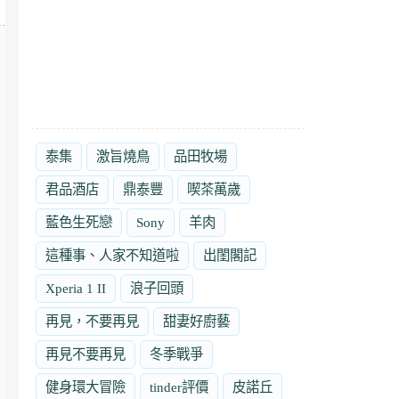
泰集
激旨燒鳥
品田牧場
君品酒店
鼎泰豐
喫茶萬歲
藍色生死戀
Sony
羊肉
這種事、人家不知道啦
出閨閣記
Xperia 1 II
浪子回頭
再見，不要再見
甜妻好廚藝
再見不要再見
冬季戰爭
健身環大冒險
tinder評價
皮諾丘