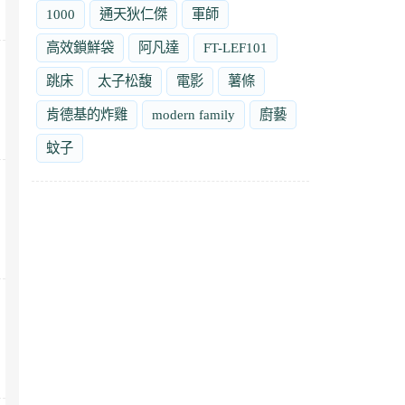
1000
通天狄仁傑
軍師
高效鎖鮮袋
阿凡達
FT-LEF101
跳床
太子松馥
電影
薯條
肯德基的炸雞
modern family
廚藝
蚊子