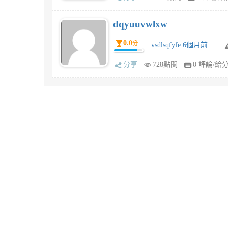
dqyuuvwlxw
0.0
分
vsdlsqfyfe 6個月前
分享
728點閱
0 評論/給