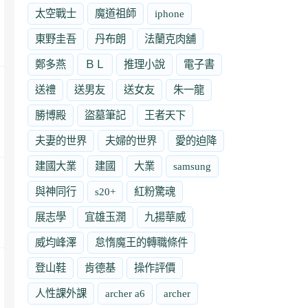
太空戰士
魔道祖師
iphone
東野圭吾
丹布朗
法蘭克肉舖
鄭多燕
ＢＬ
推理小說
電子書
送禮
送男友
送女友
朱一龍
勝博殿
盜墓筆記
王者天下
夫妻的世界
夫婦的世界
愛的迫降
建國大業
建國
大業
samsung
與神同行
s20+
紅粉驚魂
展志學
宜雄玉潤
九揚華威
威均峰澤
怠惰魔王的轉職條件
登山鞋
肯德基
操作評價
人性課外課
archer a6
archer