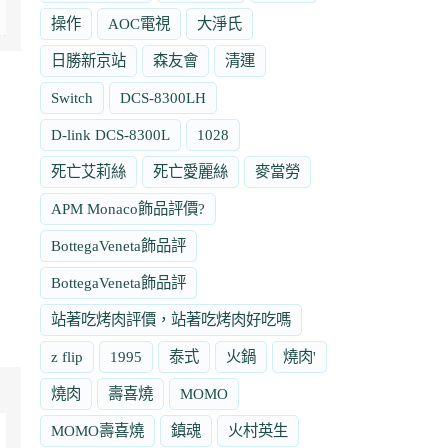
操作
AOC電視
大淨氏
日勝新京站
森友會
清運
Switch
DCS-8300LH
D-link DCS-8300L
1028
死亡艾莉絲
死亡愛麗絲
麥當勞
APM Monaco飾品評價?
BottegaVeneta飾品評
BottegaVeneta飾品評
站著吃烤肉評價，站著吃烤肉好吃嗎
z flip
1995
泰式
火鍋
燒肉'
燒肉
壽喜燒
MOMO
MOMO壽喜燒
鎮魂
火村英生