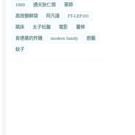
1000
通天狄仁傑
軍師
高效鎖鮮袋
阿凡達
FT-LEF101
跳床
太子松馥
電影
薯條
肯德基的炸雞
modern family
廚藝
蚊子