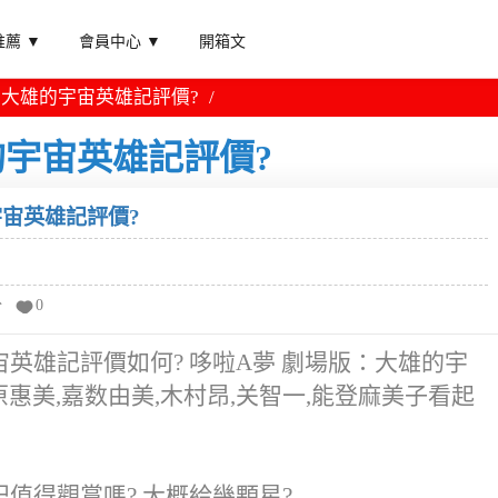
薦 ▼
會員中心 ▼
開箱文
：大雄的宇宙英雄記評價?
的宇宙英雄記評價?
雄的宇宙英雄記評價?
分
0
英雄記評價如何? 哆啦A夢 劇場版：大雄的宇
原惠美,嘉数由美,木村昂,关智一,能登麻美子看起
值得觀賞嗎? 大概給幾顆星?