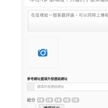
參考網址
選填外部連結網址
給分
1
2
3
4
5