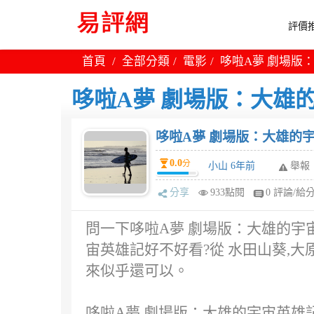
評價推
首頁
全部分類
電影
哆啦A夢 劇場版
哆啦A夢 劇場版：大雄
哆啦A夢 劇場版：大
0.0
分
小山 6年前
舉報
分享
933點閱
0 評論/給
問一下哆啦A夢 劇場版：大雄的宇宙
宙英雄記好不好看?從 水田山葵,大
來似乎還可以。
哆啦A夢 劇場版：大雄的宇宙英雄記