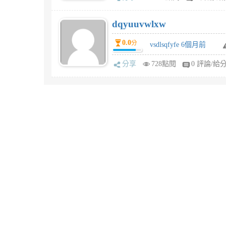
dqyuuvwlxw
0.0
分
vsdlsqfyfe 6個月前
分享
728點閱
0 評論/給