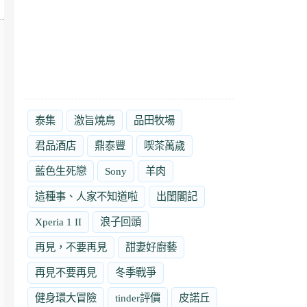
泰集
激旨燒鳥
品田牧場
君品酒店
鼎泰豐
喫茶萬歲
藍色生死戀
Sony
羊肉
這種事、人家不知道啦
出閨閣記
Xperia 1 II
浪子回頭
再見，不要再見
甜妻好廚藝
再見不要再見
冬季戰爭
健身環大冒險
tinder評價
皮諾丘