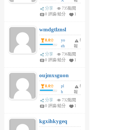
X
報
Pe
分享
735點閱
Jc
0 評論/給分
1
cf
v
wmdgtlznsl
R
P
0.0
yo
舉
分
m
eh
報
v
ld
A
分享
736點閱
gy
V
0 評論/給分
1
ik
G
6
6
oujmxsguon
個
個
月
月
0.0
pl
舉
分
前
前
h
報
wi
分享
732點閱
w
0 評論/給分
1
sh
uq
kgxihkygeq
6
個