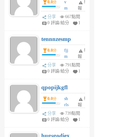
0.0
v
舉
分
月
m
報
前
sg
分享
667點閱
sr
0 評論/給分
1
vg
pn
tennnzesmp
6
個
0.0
fjj
舉
分
月
m
報
前
w
分享
791點閱
rs
0 評論/給分
1
uy
j
qpopijkgfl
6
個
0.0
sh
舉
分
月
rls
報
前
k
分享
739點閱
m
0 評論/給分
1
zt
g
hugsgodiex
6