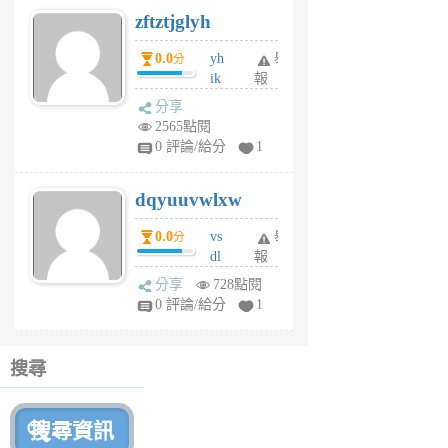
6
zftztjglyh
個
月
0.0
yh
舉
分
前
ik
報
s
分享
m
2565點閱
tu
0 評論/給分
1
m
s
dqyuuvwlxw
6
個
0.0
vs
舉
分
月
dl
報
前
sq
分享
728點閱
fy
0 評論/給分
1
fe
6
個
搜尋
月
前