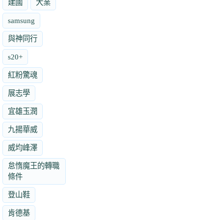
建國
大業
samsung
與神同行
s20+
紅粉驚魂
展志學
宜雄玉潤
九揚華威
威均峰澤
怠惰魔王的轉職
條件
登山鞋
肯德基