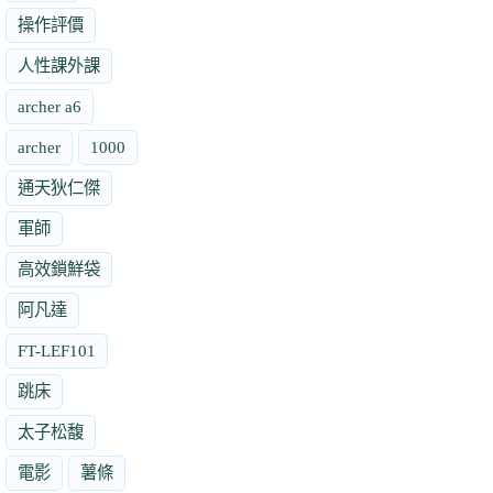
操作評價
人性課外課
archer a6
archer
1000
通天狄仁傑
軍師
高效鎖鮮袋
阿凡達
FT-LEF101
跳床
太子松馥
電影
薯條