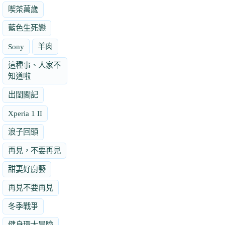
喫茶萬歲
藍色生死戀
Sony
羊肉
這種事、人家不
知道啦
出閨閣記
Xperia 1 II
浪子回頭
再見，不要再見
甜妻好廚藝
再見不要再見
冬季戰爭
健身環大冒險