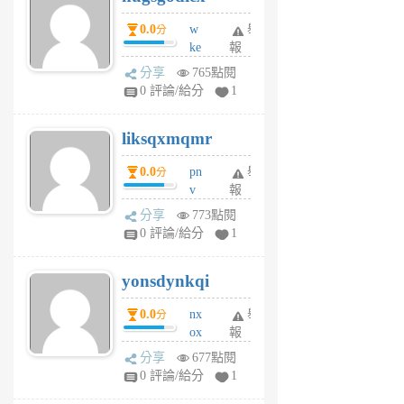
個
0.0
w
舉
分
月
ke
報
前
rv
分享
765點閱
pj
0 評論/給分
1
qf
r
liksqxmqmr
6
個
0.0
pn
舉
分
月
v
報
前
wt
分享
773點閱
sv
0 評論/給分
1
jd
j
yonsdynkqi
6
個
0.0
nx
舉
分
月
ox
報
前
rh
分享
677點閱
pe
0 評論/給分
1
er