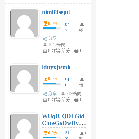
M
nimifdsepd
U
5
0.0
gx
舉
分
個
yh
報
月
dq
前
分享
vo
1040點閱
jl
0 評論/給分
1
6
個
lduyxjtsmh
月
前
0.0
rq
舉
分
tn
報
jt
分享
719點閱
gl
0 評論/給分
1
gy
6
WUqIUQDFGid
個
ChreGaOwDv
月
前
dY
0.0
Sf
舉
分