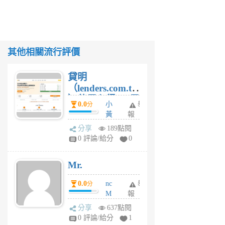
其他相關流行評價
貸明
（lenders.com.tw
）使用心得 — 民
0.0
小
舉
分
間貸款比較平台
黃
報
體驗
蜂
分享
189點閱
1
0 評論/給分
0
個
月
Mr.
前
0.0
nc
舉
分
M
報
U
分享
637點閱
F
0 評論/給分
1
C