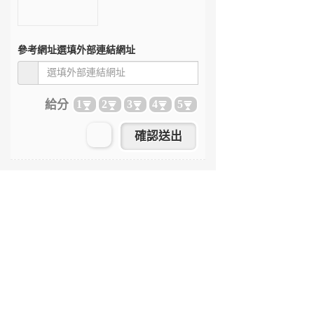
參考網址
選填外部連結網址
給分
1
2
3
4
5