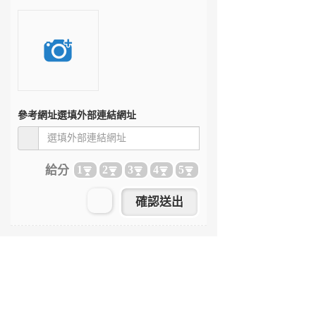
參考網址
選填外部連結網址
給分
1
2
3
4
5