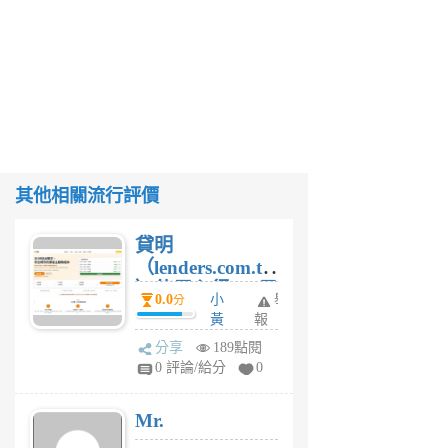
其他相關流行評價
貸明
（lenders.com.tw
）使用心得 — 民
0.0
小
舉
分
間貸款比較平台
黃
報
體驗
蜂
分享
189點閱
1
0 評論/給分
0
個
月
Mr.
前