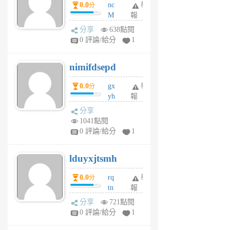
0.0
nc
舉
分
M
報
U
分享
638點閱
F
0 評論/給分
1
C
M
nimifdsepd
U
5
0.0
gx
舉
分
個
yh
報
月
dq
前
分享
vo
1041點閱
jl
0 評論/給分
1
6
個
lduyxjtsmh
月
前
0.0
rq
舉
分
tn
報
jt
分享
721點閱
gl
0 評論/給分
1
gy
6