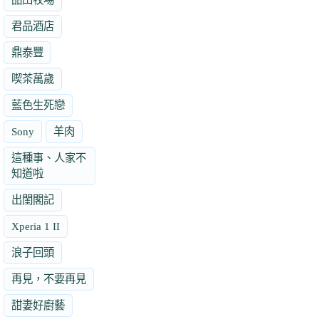
君品酒店
鼎泰豐
喫茶萬歲
藍色生死戀
Sony
羊肉
這種事、人家不
知道啦
出閨閣記
Xperia 1 II
浪子回頭
再見，不要再見
甜妻好廚藝