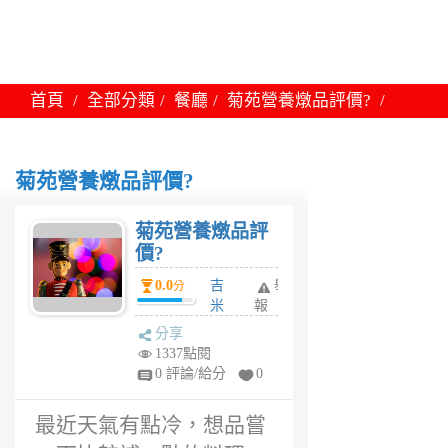
首頁
全部分類
餐廳
菊苑營養燉品評價?
菊苑營養燉品評價?
菊苑營養燉品評
價?
0.0
吉
舉
分
米
報
6
分享
年
1337點閱
前
0 評論/給分
0
最近天氣有點冷，想品嘗