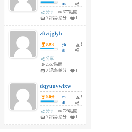
ox
報
前
rh
分享
677點閱
pe
0 評論/給分
1
er
6
zftztjglyh
個
月
0.0
yh
舉
分
前
ik
報
s
分享
m
2567點閱
tu
0 評論/給分
1
m
s
dqyuuvwlxw
6
個
0.0
vs
舉
分
月
dl
報
前
sq
分享
729點閱
fy
0 評論/給分
1
fe
6