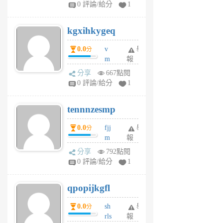
w
0 評論/給分
1
sh
uq
kgxihkygeq
6
個
0.0
v
舉
分
月
m
報
前
sg
分享
667點閱
sr
0 評論/給分
1
vg
pn
tennnzesmp
6
個
0.0
fjj
舉
分
月
m
報
前
w
分享
792點閱
rs
0 評論/給分
1
uy
j
qpopijkgfl
6
個
0.0
sh
舉
分
月
rls
報
前