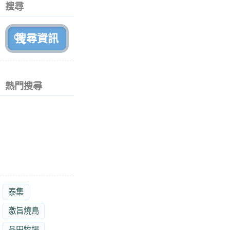
個
搜尋
月
前
熱門搜尋
泰集
激旨燒鳥
品田牧場