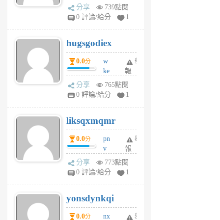
k
分享
739點閱
m
0 評論/給分
1
zt
g
hugsgodiex
6
個
0.0
w
舉
分
月
ke
報
前
rv
分享
765點閱
pj
0 評論/給分
1
qf
r
liksqxmqmr
6
個
0.0
pn
舉
分
月
v
報
前
wt
分享
773點閱
sv
0 評論/給分
1
jd
j
yonsdynkqi
6
個
0.0
nx
舉
分
月