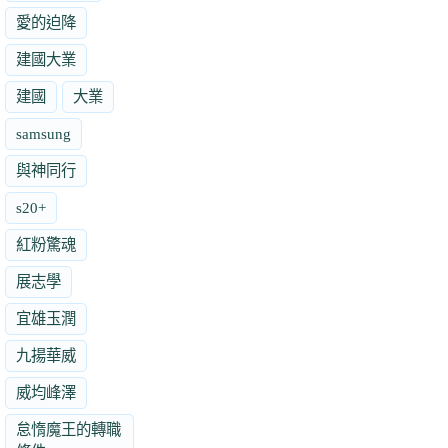
愛的迫降
建國大業
建國
大業
samsung
與神同行
s20+
紅粉驚魂
展志學
宜雄玉潤
九揚華威
威均峰澤
怠惰魔王的轉職