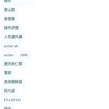
條件
登山鞋
肯德基
操作評價
人性課外課
archer a6
archer
1000
通天狄仁傑
軍師
高效鎖鮮袋
阿凡達
FT-LEF101
跳床