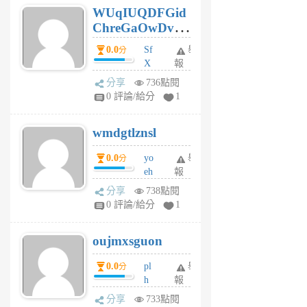
WUqIUQDFGid
個
ChreGaOwDv
月
前
dY
0.0
Sf
舉
分
X
報
Pe
分享
736點閱
Jc
0 評論/給分
1
cf
v
wmdgtlznsl
R
P
0.0
yo
舉
分
m
eh
報
v
ld
A
分享
738點閱
gy
V
0 評論/給分
1
ik
G
6
6
oujmxsguon
個
個
月
月
0.0
pl
舉
分
前
前
h
報
wi
分享
733點閱