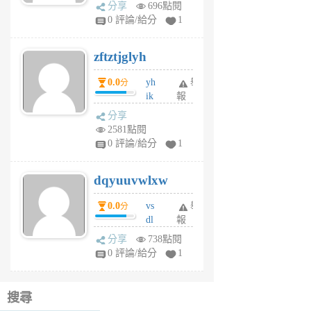
rh
分享
696點閱
pe
0 評論/給分
1
er
6
zftztjglyh
個
月
0.0
yh
舉
分
前
ik
報
s
分享
m
2581點閱
tu
0 評論/給分
1
m
s
dqyuuvwlxw
6
個
0.0
vs
舉
分
月
dl
報
前
sq
分享
738點閱
fy
0 評論/給分
1
fe
6
個
搜尋
月