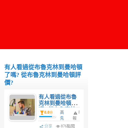
有人看過從布魯克林到曼哈頓
了嗎? 從布魯克林到曼哈頓評
價?
有人看過從布魯
克林到曼哈頓了
嗎? 從布魯克林
0.0
高
舉
分
到曼哈頓評價?
先
報
生
分享
876點閱