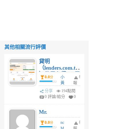
其他相關流行評價
貸明
（lenders.com.tw
）使用心得 — 民
0.0
小
舉
分
間貸款比較平台
黃
報
體驗
蜂
分享
194點閱
1
0 評論/給分
0
個
月
Mr.
前
0.0
nc
舉
分
M
報