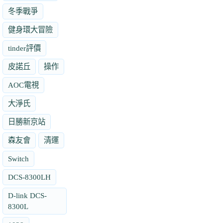
冬季戰爭
健身環大冒險
tinder評價
皮諾丘
操作
AOC電視
大淨氏
日勝新京站
森友會
清運
Switch
DCS-8300LH
D-link DCS-
8300L