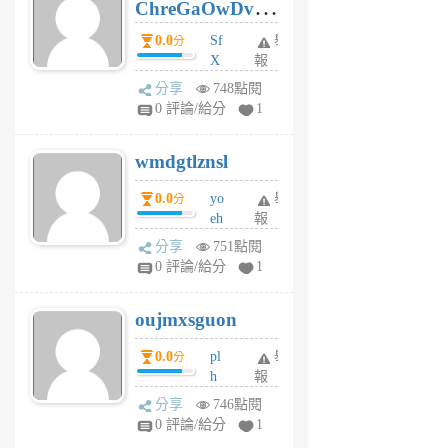
ChreGaOwDv
月
前
dY
0.0
Sf
舉
分
X
報
Pe
分享
748點閱
Jc
0 評論/給分
1
cf
v
wmdgtlznsl
R
P
0.0
yo
舉
分
m
eh
報
v
ld
A
分享
751點閱
gy
V
0 評論/給分
1
ik
G
6
6
oujmxsguon
個
個
月
月
0.0
pl
舉
分
前
前
h
報
wi
分享
746點閱
w
0 評論/給分
1
sh