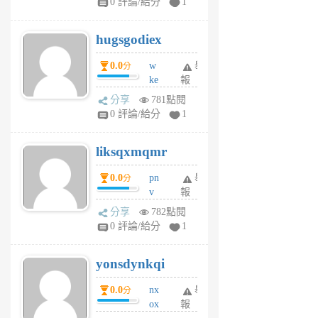
0 評論/給分
1
zt
g
hugsgodiex
6
個
0.0
w
舉
分
月
ke
報
前
rv
分享
781點閱
pj
0 評論/給分
1
qf
r
liksqxmqmr
6
個
0.0
pn
舉
分
月
v
報
前
wt
分享
782點閱
sv
0 評論/給分
1
jd
j
yonsdynkqi
6
個
0.0
nx
舉
分
月
ox
報
前