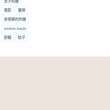
太子松馥
電影
薯條
肯德基的炸雞
modern family
廚藝
蚊子