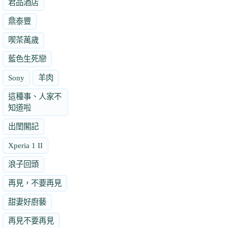
君品酒店
鼎泰豐
喫茶萬歲
藍色生死戀
Sony
羊肉
這種事、人家不
知道啦
出閨閣記
Xperia 1 II
浪子回頭
再見，不要再見
甜妻好廚藝
再見不要再見