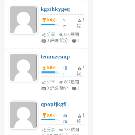
uq
kgxihkygeq
6
個
0.0
v
舉
分
月
m
報
前
sg
分享
680點閱
sr
0 評論/給分
1
vg
pn
tennnzesmp
6
個
0.0
fjj
舉
分
月
m
報
前
w
分享
807點閱
rs
0 評論/給分
1
uy
j
qpopijkgfl
6
個
0.0
sh
舉
分
月
rls
報
前
k
分享
753點閱
m