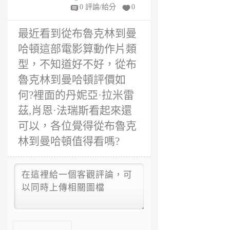
6
0 評論/給分
0
年
前
最近看到從布魯克林到曼
哈頓這部電影算動作片類
型，不知道好不好，從布
魯克林到曼哈頓評價如
何?裡面的丹妮亞·拉米雷
茲,肖恩·法瑞斯看起來還
可以，各位覺得從布魯克
林到曼哈頓值得看嗎?