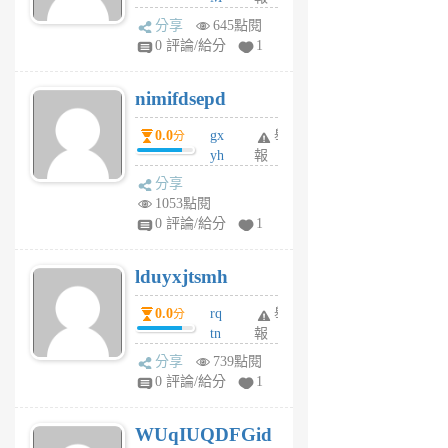
U
分享
645點閱
F
0 評論/給分
1
C
M
nimifdsepd
U
5
0.0
gx
舉
分
個
yh
報
月
dq
前
分享
vo
1053點閱
jl
0 評論/給分
1
6
個
lduyxjtsmh
月
前
0.0
rq
舉
分
tn
報
jt
分享
739點閱
gl
0 評論/給分
1
gy
6
WUqIUQDFGid
個