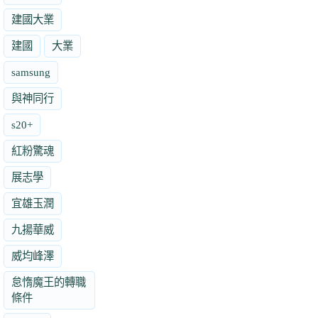
建國大業
建國
大業
samsung
與神同行
s20+
紅粉驚魂
展志學
宜雄玉潤
九揚華威
威均峰澤
怠惰魔王的轉職
條件