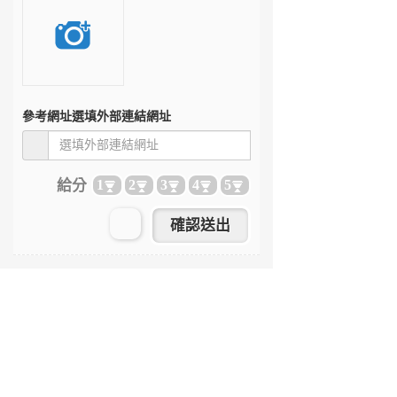
參考網址
選填外部連結網址
給分
1
2
3
4
5