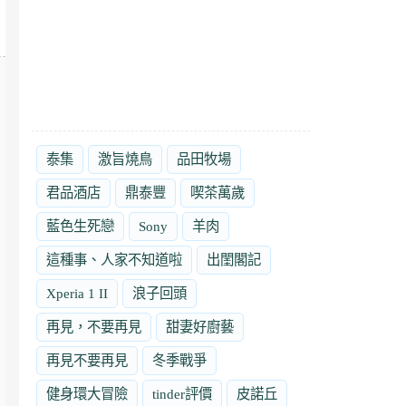
泰集
激旨燒鳥
品田牧場
君品酒店
鼎泰豐
喫茶萬歲
藍色生死戀
Sony
羊肉
這種事、人家不知道啦
出閨閣記
Xperia 1 II
浪子回頭
再見，不要再見
甜妻好廚藝
再見不要再見
冬季戰爭
健身環大冒險
tinder評價
皮諾丘