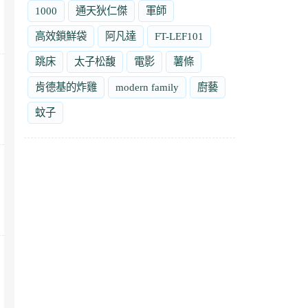
1000
通天狄仁傑
軍師
高效鎖鮮袋
阿凡達
FT-LEF101
跳床
太子松馥
電影
薯條
肯德基的炸雞
modern family
廚藝
蚊子