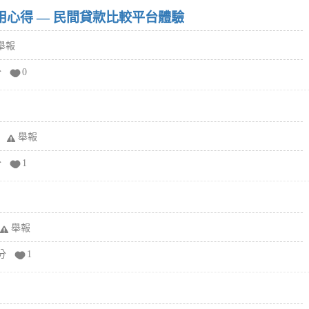
w）使用心得 — 民間貸款比較平台體驗
舉報
分
0
舉報
分
1
舉報
分
1