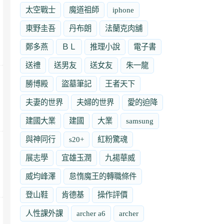
太空戰士
魔道祖師
iphone
東野圭吾
丹布朗
法蘭克肉舖
鄭多燕
ＢＬ
推理小說
電子書
送禮
送男友
送女友
朱一龍
勝博殿
盜墓筆記
王者天下
夫妻的世界
夫婦的世界
愛的迫降
建國大業
建國
大業
samsung
與神同行
s20+
紅粉驚魂
展志學
宜雄玉潤
九揚華威
威均峰澤
怠惰魔王的轉職條件
登山鞋
肯德基
操作評價
人性課外課
archer a6
archer