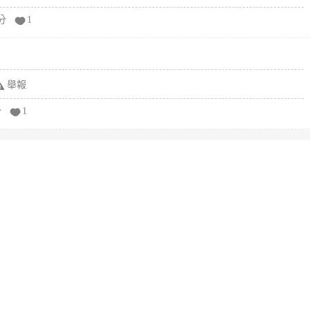
分
1
舉報
分
1