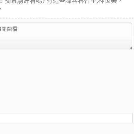
 獨幕劇好看嗎? 有這些陣容林智奎,林世美，
?