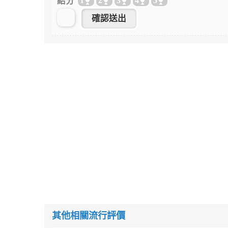
給分
1
2
3
4
5
其他相關流行評價