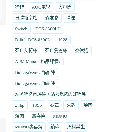
操作
AOC電視
大淨氏
日勝新京站
森友會
清運
Switch
DCS-8300LH
D-link DCS-8300L
1028
死亡艾莉絲
死亡愛麗絲
麥當勞
APM Monaco飾品評價?
BottegaVeneta飾品評
BottegaVeneta飾品評
站著吃烤肉評價，站著吃烤肉好吃嗎
z flip
1995
泰式
火鍋
燒肉'
燒肉
壽喜燒
MOMO
MOMO壽喜燒
鎮魂
火村英生