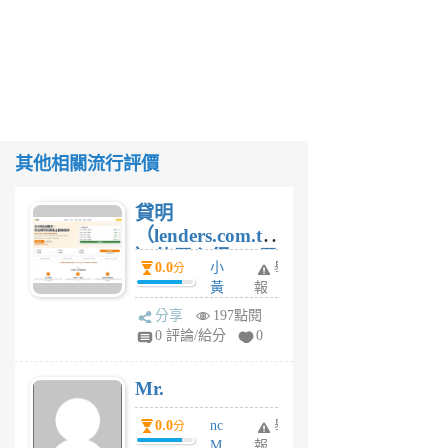
其他相關流行評價
貸明
（lenders.com.tw
）使用心得 — 民
0.0
小
舉
分
間貸款比較平台
黃
報
體驗
蜂
分享
197點閱
1
0 評論/給分
0
個
月
Mr.
前
0.0
nc
舉
分
M
報