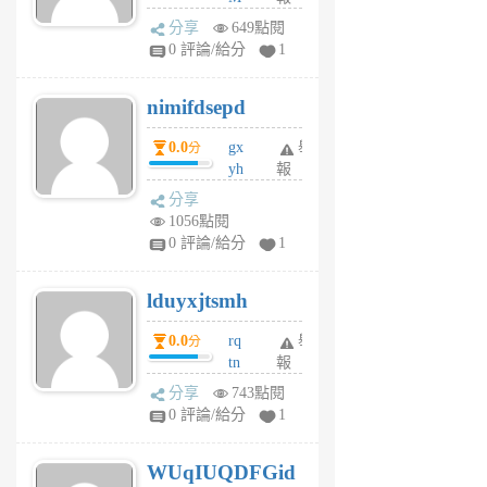
U
分享
649點閱
F
0 評論/給分
1
C
M
nimifdsepd
U
5
0.0
gx
舉
分
個
yh
報
月
dq
前
分享
vo
1056點閱
jl
0 評論/給分
1
6
個
lduyxjtsmh
月
前
0.0
rq
舉
分
tn
報
jt
分享
743點閱
gl
0 評論/給分
1
gy
6
WUqIUQDFGid
個