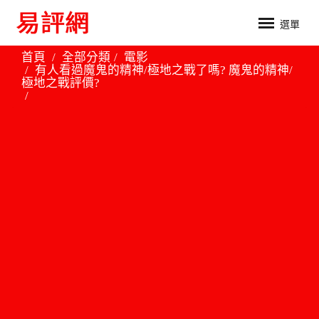
選單
首頁
全部分類
電影
有人看過魔鬼的精神/極地之戰了嗎? 魔鬼的精神/
極地之戰評價?