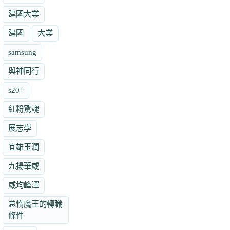
建國大業
建國
大業
samsung
與神同行
s20+
紅粉驚魂
展志學
宜雄玉潤
九揚華威
威均峰澤
怠惰魔王的轉職
條件