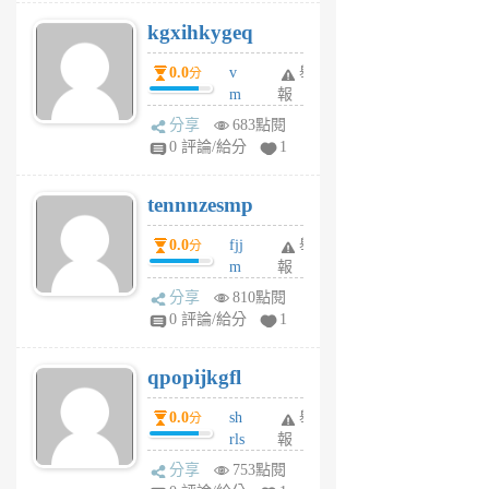
uq
kgxihkygeq
6
個
0.0
v
舉
分
月
m
報
前
sg
分享
683點閱
sr
0 評論/給分
1
vg
pn
tennnzesmp
6
個
0.0
fjj
舉
分
月
m
報
前
w
分享
810點閱
rs
0 評論/給分
1
uy
j
qpopijkgfl
6
個
0.0
sh
舉
分
月
rls
報
前
k
分享
753點閱
m