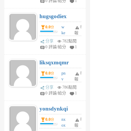
0 評論/給分
1
zt
g
hugsgodiex
6
個
0.0
w
舉
分
月
ke
報
前
rv
分享
782點閱
pj
0 評論/給分
1
qf
r
liksqxmqmr
6
個
0.0
pn
舉
分
月
v
報
前
wt
分享
786點閱
sv
0 評論/給分
1
jd
j
yonsdynkqi
6
個
0.0
nx
舉
分
月
ox
報
前