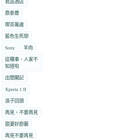
君品酒店
鼎泰豐
喫茶萬歲
藍色生死戀
Sony
羊肉
這種事、人家不
知道啦
出閨閣記
Xperia 1 II
浪子回頭
再見，不要再見
甜妻好廚藝
再見不要再見