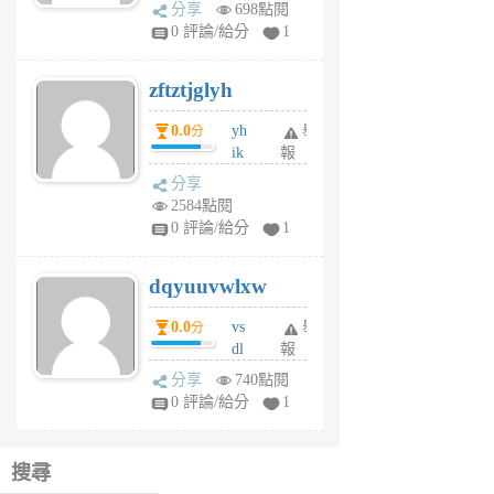
rh
分享
698點閱
pe
0 評論/給分
1
er
6
zftztjglyh
個
月
0.0
yh
舉
分
前
ik
報
s
分享
m
2584點閱
tu
0 評論/給分
1
m
s
dqyuuvwlxw
6
個
0.0
vs
舉
分
月
dl
報
前
sq
分享
740點閱
fy
0 評論/給分
1
fe
6
個
搜尋
月