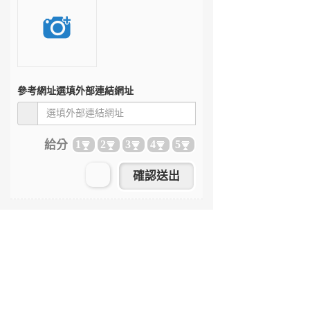
參考網址
選填外部連結網址
給分
1
2
3
4
5