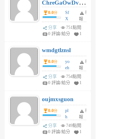
ChreGaOwDv
月
前
dY
0.0
Sf
舉
分
X
報
Pe
分享
751點閱
Jc
0 評論/給分
1
cf
v
wmdgtlznsl
R
P
0.0
yo
舉
分
m
eh
報
v
ld
A
分享
754點閱
gy
V
0 評論/給分
1
ik
G
6
6
oujmxsguon
個
個
月
月
0.0
pl
舉
分
前
前
h
報
wi
分享
749點閱
w
0 評論/給分
1
sh