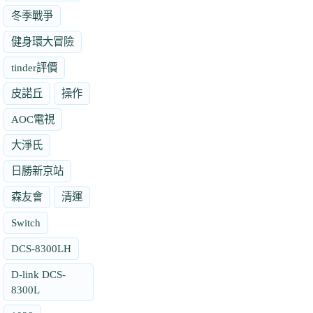
冬季戰爭
健身環大冒險
tinder評價
皮諾丘
操作
AOC電視
大淨氏
日勝新京站
森友會
清運
Switch
DCS-8300LH
D-link DCS-
8300L