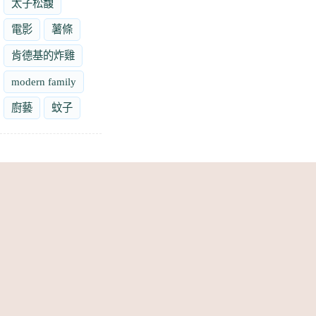
太子松馥
電影
薯條
肯德基的炸雞
modern family
廚藝
蚊子