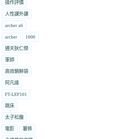
操作評價
人性課外課
archer a6
archer
1000
通天狄仁傑
軍師
高效鎖鮮袋
阿凡達
FT-LEF101
跳床
太子松馥
電影
薯條