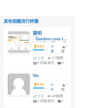
其他相關流行評價
貸明
（lenders.com.tw
）使用心得 — 民
0.0
小
舉
分
間貸款比較平台
黃
報
體驗
蜂
分享
197點閱
1
0 評論/給分
0
個
月
Mr.
前
0.0
nc
舉
分
M
報
U
分享
649點閱
F
0 評論/給分
1
C