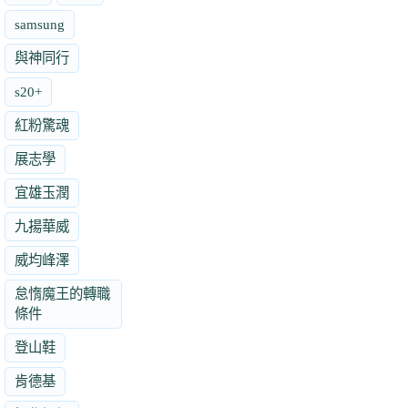
samsung
與神同行
s20+
紅粉驚魂
展志學
宜雄玉潤
九揚華威
威均峰澤
怠惰魔王的轉職
條件
登山鞋
肯德基