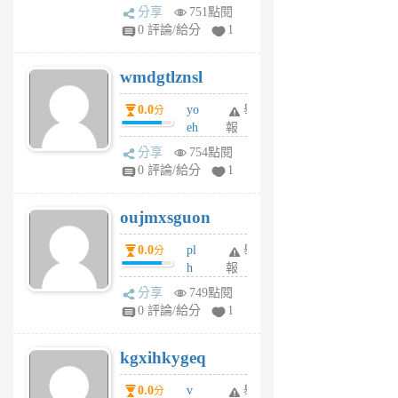
Pe
分享
751點閱
Jc
0 評論/給分
1
cf
v
wmdgtlznsl
R
P
0.0
yo
舉
分
m
eh
報
v
ld
A
分享
754點閱
gy
V
0 評論/給分
1
ik
G
6
6
oujmxsguon
個
個
月
月
0.0
pl
舉
分
前
前
h
報
wi
分享
749點閱
w
0 評論/給分
1
sh
uq
kgxihkygeq
6
個
0.0
v
舉
分
月