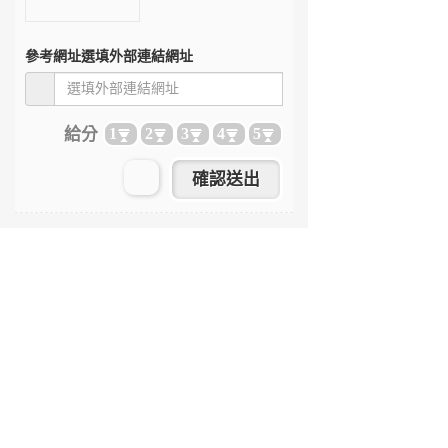
參考網址
選填外部連結網址
給分
1
2
3
4
5