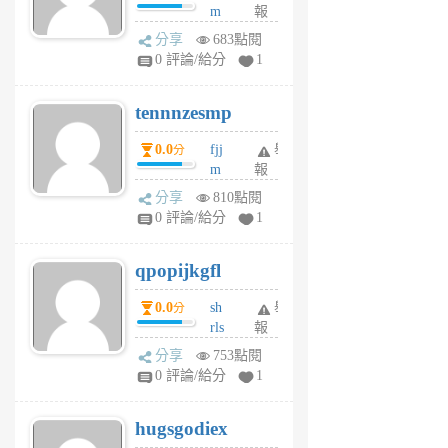
m
報
前
sg
分享
683點閱
sr
0 評論/給分
1
vg
pn
tennnzesmp
6
個
0.0
fjj
舉
分
月
m
報
前
w
分享
810點閱
rs
0 評論/給分
1
uy
j
qpopijkgfl
6
個
0.0
sh
舉
分
月
rls
報
前
k
分享
753點閱
m
0 評論/給分
1
zt
g
hugsgodiex
6
個