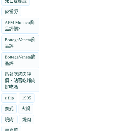
死亡愛麗絲
麥當勞
APM Monaco飾
品評價?
BottegaVeneta飾
品評
BottegaVeneta飾
品評
站著吃烤肉評
價，站著吃烤肉
好吃嗎
z flip
1995
泰式
火鍋
燒肉'
燒肉
壽喜燒