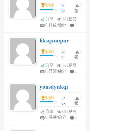
0.0
w
舉
分
月
ke
報
前
rv
分享
782點閱
pj
0 評論/給分
1
qf
r
liksqxmqmr
6
個
0.0
pn
舉
分
月
v
報
前
wt
分享
786點閱
sv
0 評論/給分
1
jd
j
yonsdynkqi
6
個
0.0
nx
舉
分
月
ox
報
前
rh
分享
698點閱
pe
0 評論/給分
1
er
6