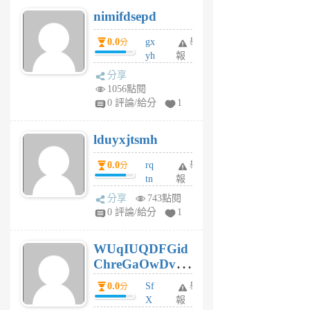
M
nimifdsepd
U
5
0.0
gx
舉
分
個
yh
報
月
dq
前
分享
vo
1056點閱
jl
0 評論/給分
1
6
個
lduyxjtsmh
月
前
0.0
rq
舉
分
tn
報
jt
分享
743點閱
gl
0 評論/給分
1
gy
6
WUqIUQDFGid
個
ChreGaOwDv
月
前
dY
0.0
Sf
舉
分
X
報