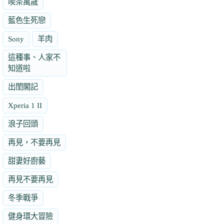
喫茶萬歲
藍色生死戀
Sony
羊肉
這種事、人家不
知道啦
出閨閣記
Xperia 1 II
浪子回頭
再見，不要再見
甜妻好廚藝
再見不要再見
冬季戰爭
健身環大冒險